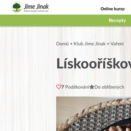
Online kurzy:
Jak na babičky
Recepty
Domů
>
Klub Jíme Jinak
>
Vaření
Lískooříškov
7
Poděkování
Do oblíbených