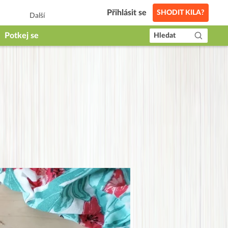
Přihlásit se
SHODIT KILA?
Další
Potkej se
Hledat