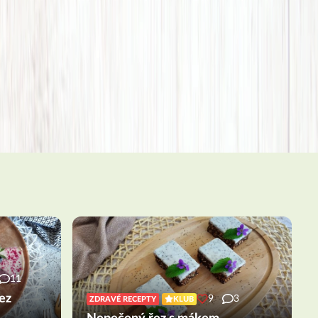
11
ez
9
3
ZDRAVÉ RECEPTY
KLUB