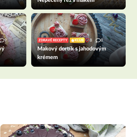
Nepečený řez s mákem
9
8
8
ZDRAVÉ RECEPTY
KLUB
vý
Makový dortík s jahodovým
krémem