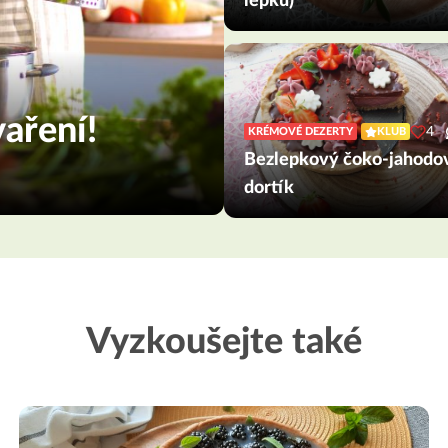
lepku)
aření!
4
KRÉMOVÉ DEZERTY
KLUB
Bezlepkový čoko-jahodo
dortík
Vyzkoušejte také