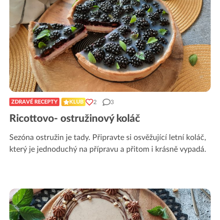
2
3
ZDRAVÉ RECEPTY
KLUB
Ricottovo- ostružinový koláč
Sezóna ostružin je tady. Připravte si osvěžující letní koláč,
který je jednoduchý na přípravu a přitom i krásně vypadá.