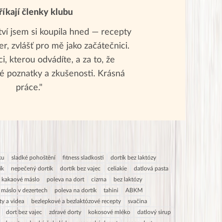
říkají členky klubu
tví jsem si koupila hned — recepty
r, zvlášť pro mě jako začátečnici.
i, kterou odvádíte, a za to, že
é poznatky a zkušenosti. Krásná
práce."
ku
sladké pohoštění
fitness sladkosti
dortík bez laktózy
ík
nepečený dortík
dortík bez vajec
celiakie
datlová pasta
t kakaové máslo
poleva na dort
cizrna
bez laktózy
máslo v dezertech
poleva na dortík
tahini
ABKM
ty a videa
bezlepkové a bezlaktózové recepty
svačina
dort bez vajec
zdravé dorty
kokosové mléko
datlový sirup