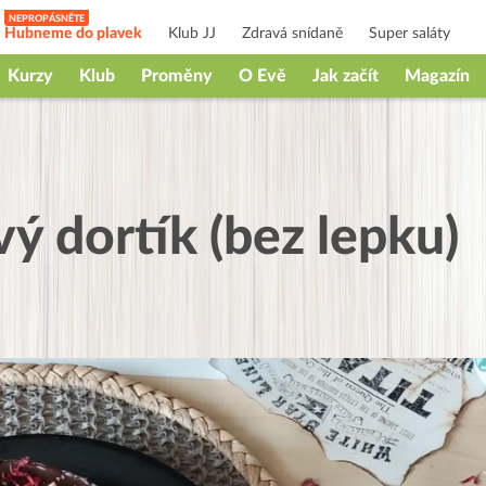
Hubneme do plavek
Klub JJ
Zdravá snídaně
Super saláty
Kurzy
Klub
Proměny
O Evě
Jak začít
Magazín
ý dortík (bez lepku)