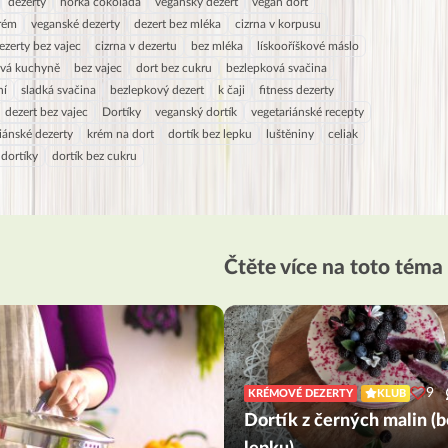
dezerty
horká čokoláda
veganský dezert
vegan dort
krém
veganské dezerty
dezert bez mléka
cizrna v korpusu
ezerty bez vajec
cizrna v dezertu
bez mléka
lískooříškové máslo
ová kuchyně
bez vajec
dort bez cukru
bezlepková svačina
ní
sladká svačina
bezlepkový dezert
k čaji
fitness dezerty
dezert bez vajec
Dortíky
veganský dortík
vegetariánské recepty
iánské dezerty
krém na dort
dortík bez lepku
luštěniny
celiak
dortíky
dortík bez cukru
Čtěte více na toto téma
9
KRÉMOVÉ DEZERTY
KLUB
Dortík z černých malin (b