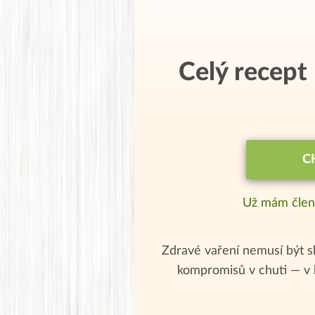
Celý recept
C
Už mám člen
Zdravé vaření nemusí být sl
kompromisů v chuti — v 