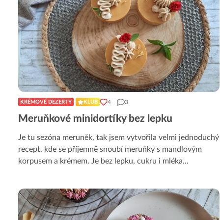
4
3
KRÉMOVÉ DEZERTY
KLUB
Meruňkové minidortíky bez lepku
Je tu sezóna meruněk, tak jsem vytvořila velmi jednoduchý
recept, kde se příjemně snoubí meruňky s mandlovým
korpusem a krémem. Je bez lepku, cukru i mléka
...