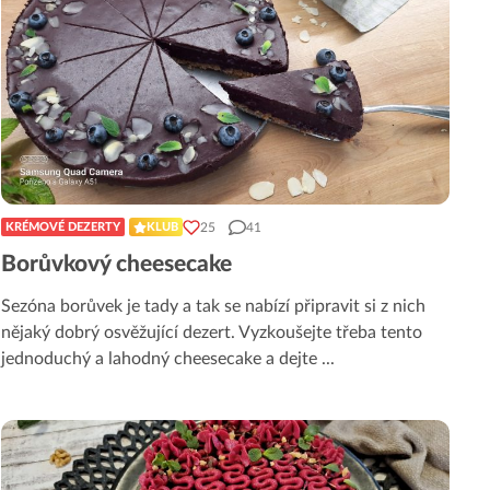
25
41
KRÉMOVÉ DEZERTY
KLUB
Borůvkový cheesecake
Sezóna borůvek je tady a tak se nabízí připravit si z nich
nějaký dobrý osvěžující dezert. Vyzkoušejte třeba tento
jednoduchý a lahodný cheesecake a dejte
...