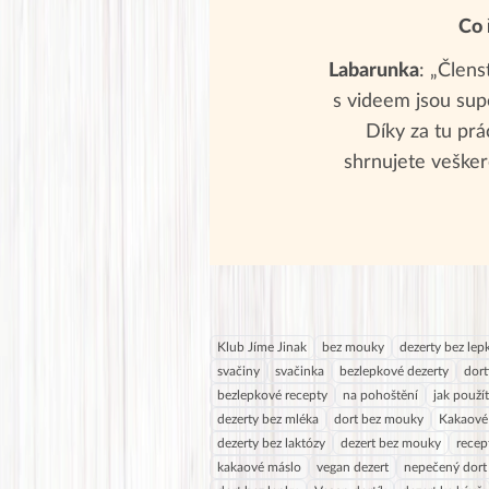
Co 
Labarunka
: „Člens
s videem jsou supe
Díky za tu prác
shrnujete vešker
Klub Jíme Jinak
bez mouky
dezerty bez lep
svačiny
svačinka
bezlepkové dezerty
dort
bezlepkové recepty
na pohoštění
jak použí
dezerty bez mléka
dort bez mouky
Kakaové 
dezerty bez laktózy
dezert bez mouky
recep
kakaové máslo
vegan dezert
nepečený dort