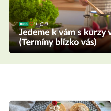
81
31
BLOG
Jedeme k vám s kurzy v
(Termíny blízko vás)