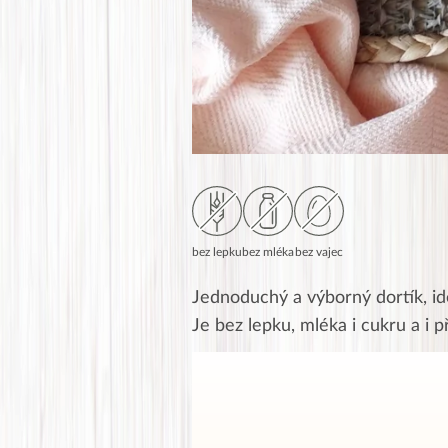
bez lepku
bez mléka
bez vajec
Jednoduchý a výborný dortík, ide
Je bez lepku, mléka i cukru a i p