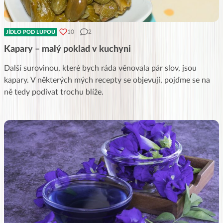
10
2
JÍDLO POD LUPOU
Kapary – malý poklad v kuchyni
Další surovinou, které bych ráda věnovala pár slov, jsou
kapary. V některých mých recepty se objevují, pojďme se na
ně tedy podívat trochu blíže.