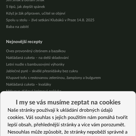
Jím Jinak a běhám Jinak
5 tipů, jak zlepšit spánek
Když je žák připraven, učitel se objeví
Spolu u stolu – živé setkání Klubáků v Praze 14.8. 2025
Baba na zabití
Nejnovější recepty
Oves provoněný citrónem a bazalkou
Nakládaná cuketa – na delší skladování
Letní nudle s bambusovými výhonky
Jablečné pyré – skvělé přesnídávky bez cukru
Křupavé tofu s restovanou zeleninou, žampiony a bulgurem
Nakládaná cuketa – kvašáky
Mrkvovo-dýňová krémová polévka
Osvěžující kuskus
I my se vás musíme zeptat na cookies
Osvěžující čaj s citronovými bylinkami
Naše stránky používají k ukládání drobných údajů
Nepečený jablečný dort s rybízem
cookies. Váš souhlas s jejich použitím nám pomáhá tvořit
lepší obsah, přehlednější stránky a více vám porozumět.
Vybrané recepty
Nesouhlas může způsobit, že stránky nepoběží správně a
Krémová bylinková polévka z patizónu