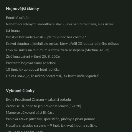
Nejnovější články
Emoční zajídání
Nebezpečí zelených smoothie a šťáv – jsou nabité živinami, ale i riziky
Lví brána
Broskve bez kadeřavosti – jde to vůbec bez chemie?
Krevní skupina a jídelníček: mýtus, který přežil 30 let bez jediného důkazu
Léky mi snížili na minimum a štítná žláza se zlepšila (Martina, 41 let)
Živý kurz vaření v Brně 25. 8. 2026
Přestaňte bojovat samy se sebou
10 tipů, jak zpracovat letní jablíčka
Už vás unavuje, že někdo pořád řeší, jak byste měla vypadat?
Vybrané články
Eva v Prostřeno! Záznam + zákulisí pořadu
Žádné sci-fi, chce to jen překonat lenost (Eva 28)
Máme se očkování bát? III. část
Panická ataka: příznaky, spouštěče, příčiny a první pomoc
Nasušte si zásobu na zimu – 9 tipů, jak využít doma sušičku