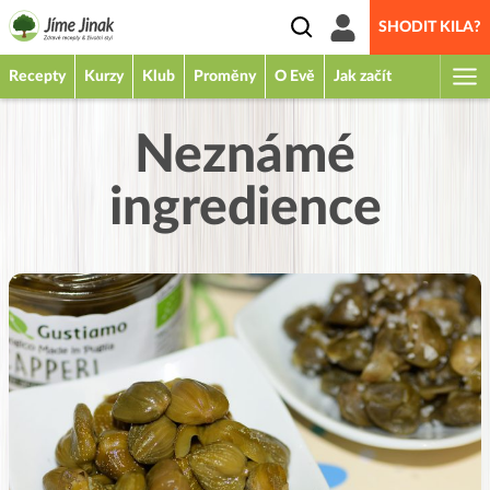
SHODIT KILA?
Recepty
Kurzy
Klub
Proměny
O Evě
Jak začít
Neznámé
ingredience