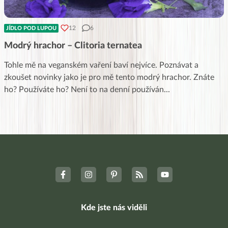
12
6
JÍDLO POD LUPOU
Modrý hrachor – Clitoria ternatea
Tohle mě na veganském vaření baví nejvíce. Poznávat a
zkoušet novinky jako je pro mě tento modrý hrachor. Znáte
ho? Používáte ho? Není to na denní používán
...
Kde jste nás viděli