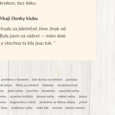
 krokem, bez tlaku.
říkají členky klubu
valu za jídelníček Jíme Jinak od
. Byla jsem na vážení — mám dole
 a všechna ta kila jsou tuk. "
problémy s trávením
bílé skvrny na nehtech
psoriáza
ek železa
flíčky na nehtech
diabetes
chudokrevnost
émy
slabé nehty
psychika
žloutenka
vypouklé nehty
nehty
ulcerózní kolitida
lámavé nehty
měkké nehty
železo
ovka
diagnostika z nehtů
problémy se štítnou žlázou
plísně
á žláza
problémy s játry
nízký tlak
anémie
jaterní nemoci