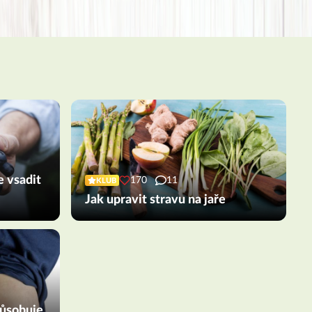
e vsadit
170
11
KLUB
Jak upravit stravu na jaře
působuje