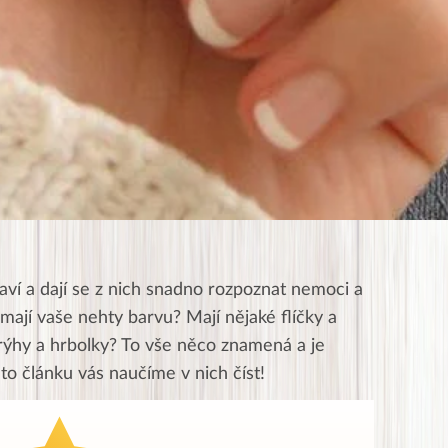
ví a dají se z nich snadno rozpoznat nemoci a
 mají vaše nehty barvu? Mají nějaké flíčky a
rýhy a hrbolky? To vše něco znamená a je
to článku vás naučíme v nich číst!