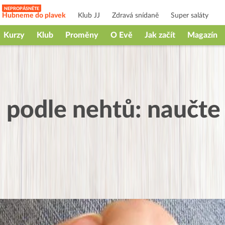
Hubneme do plavek
Klub JJ
Zdravá snídaně
Super saláty
Kurzy
Klub
Proměny
O Evě
Jak začít
Magazín
 podle nehtů: naučte 