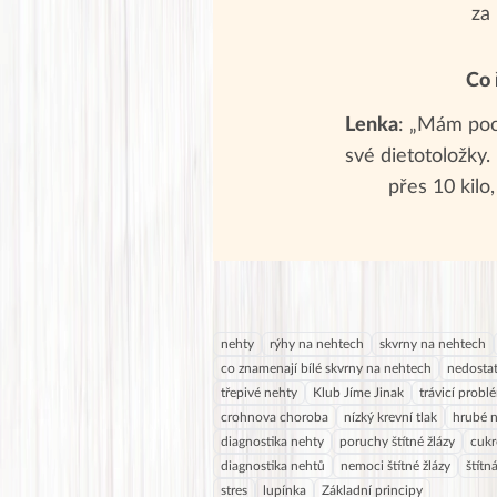
za
Co 
Lenka
: „Mám poch
své dietotoložky
přes 10 kilo,
nehty
rýhy na nehtech
skvrny na nehtech
co znamenají bílé skvrny na nehtech
nedostat
třepivé nehty
Klub Jíme Jinak
trávicí probl
crohnova choroba
nízký krevní tlak
hrubé 
diagnostika nehty
poruchy štítné žlázy
cukr
diagnostika nehtů
nemoci štítné žlázy
štítn
stres
lupínka
Základní principy