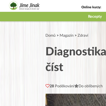
Online kurzy:
Jak na babičky
Recepty
Domů
>
Magazín
>
Zdraví
Diagnostika
číst
28
Poděkování
Do oblíbených