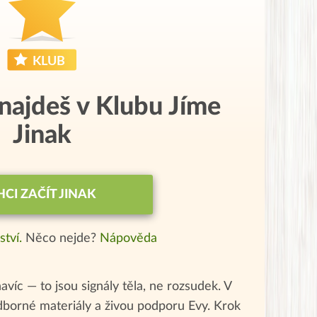
 najdeš v Klubu Jíme
Jinak
HCI ZAČÍT JINAK
ství.
Něco nejde?
Nápověda
navíc — to jsou signály těla, ne rozsudek. V
odborné materiály a živou podporu Evy. Krok