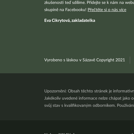
zkušenosti teď sdílíme. Přidejte se k nám na we
skupině na Facebooku!
Přečtěte si o nás více
Eva Cikrytová, zakladatelka
Vyrobeno s láskou v Sázavě Copyright 2021
Upozornění: Obsah těchto stránek je informativ
Jakékoliv uvedené informace nelze chápat jako odb
svůj stav s kvalifikovaným odborníkem. Používá