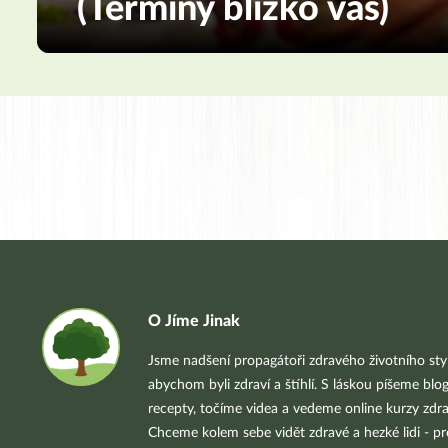
(Termíny blízko vás)
O Jíme Jinak
Jsme nadšení propagátoři zdravého životního styl
abychom byli zdraví a štíhlí. S láskou píšeme blo
recepty, točíme videa a vedeme online kurzy zdra
Chceme kolem sebe vidět zdravé a hezké lidi - pr