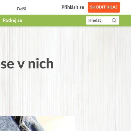
Přihlásit se
SHODIT KILA?
Další
Potkej se
Hledat
se v nich