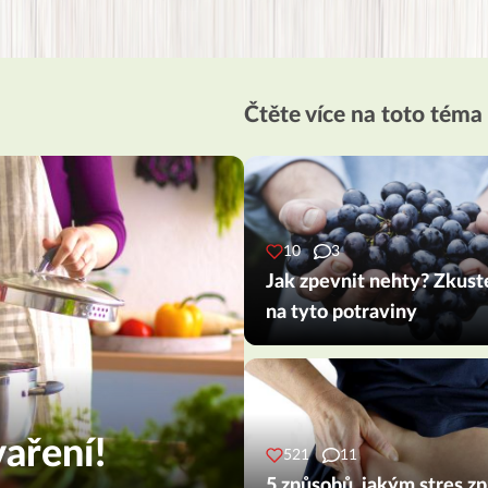
Čtěte více na toto téma
10
3
Jak zpevnit nehty? Zkust
na tyto potraviny
aření!
521
11
5 způsobů, jakým stres z