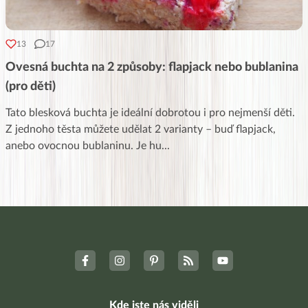
13
17
Ovesná buchta na 2 způsoby: flapjack nebo bublanina
(pro děti)
Tato blesková buchta je ideální dobrotou i pro nejmenší děti.
Z jednoho těsta můžete udělat 2 varianty – buď flapjack,
anebo ovocnou bublaninu. Je hu
...
Kde jste nás viděli