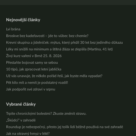
Nejnovější články
Lví brána
Broskve bez kadeřavosti – jde to vůbec bez chemie?
Krevní skupina a jídelníček: mýtus, který přežil 30 let bez jediného důkazu
Léky mi snížili na minimum a štítná žláza se zlepšila (Martina, 41 let)
Živý kurz vaření v Brně 25. 8. 2026
Přestaňte bojovat samy se sebou
10 tipů, jak zpracovat letní jablíčka
Už vás unavuje, že někdo pořád řeší, jak byste měla vypadat?
Pět kilo mít a nemít je podstatný rozdíl!
Jak podpořit své zdraví v srpnu
Vybrané články
Trpíte chronickými bolestmi? Zkuste změnit stravu.
„Škůdci“ v zahradě
Roundup je nebezpečný, přesto jej tolik lidí běžně používá na své zahradě
Jak na otravný hmyz v létě?