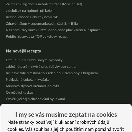
Za měsíc 8 kg dole a nebolí mě záda (Míša, 35 let)
Jídelníček na hubnutí při kojení
Krásné Vánoce a chutný nový rok
Zdravý nákup v supermarketech, část 3. – Billa
Náš první živý kurz v Praze: odpoledne plné vaření a inspirace
Pojďte hlasovat za TOP cuketový recept
Nejnovější recepty
Letní nudle s bambusovými výhonky
Jablečné pyré – skvělé přesnídávky bez cukru
Křupavé tofu s restovanou zeleninou, žampiony a bulgurem
Nakládaná cuketa – kvašáky
Mrkvovo-dýňová krémová polévka
Osvěžující kuskus
Osvěžující čaj s citronovými bylinkami
Nepečený jablečný dort s rybízem
Čokoládové muffiny s mangovým krémem
I my se vás musíme zeptat na cookies
Meruňky a jablka v citrónovém želé
Naše stránky používají k ukládání drobných údajů
cookies. Váš souhlas s jejich použitím nám pomáhá tvořit