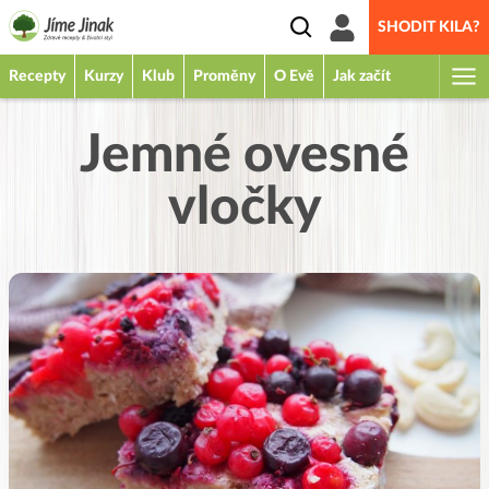
SHODIT KILA?
Recepty
Kurzy
Klub
Proměny
O Evě
Jak začít
Jemné ovesné
vločky