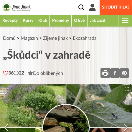
SHODIT KILA?
Recepty
Kurzy
Klub
Proměny
O Evě
Jak začít
Domů
>
Magazín
>
Žijeme jinak
>
Ekozahrada
„Škůdci“ v zahradě
36
22
Do oblíbených