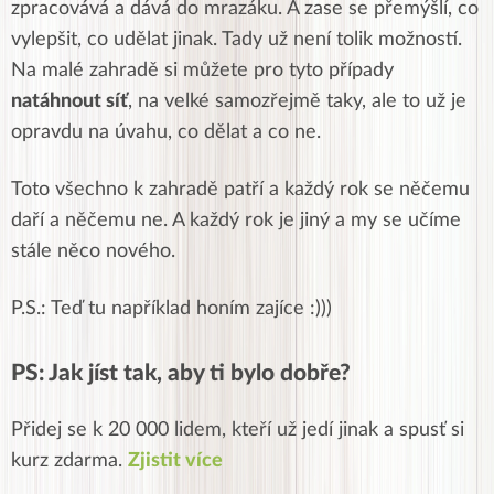
zpracovává a dává do mrazáku. A zase se přemýšlí, co
vylepšit, co udělat jinak. Tady už není tolik možností.
Na malé zahradě si můžete pro tyto případy
natáhnout síť
, na velké samozřejmě taky, ale to už je
opravdu na úvahu, co dělat a co ne.
Toto všechno k zahradě patří a každý rok se něčemu
daří a něčemu ne. A každý rok je jiný a my se učíme
stále něco nového.
P.S.: Teď tu například honím zajíce :)))
PS: Jak jíst tak, aby ti bylo dobře?
Přidej se k 20 000 lidem, kteří už jedí jinak a spusť si
kurz zdarma.
Zjistit více