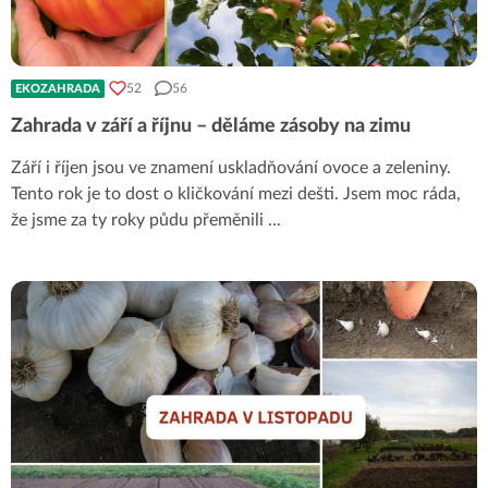
52
56
EKOZAHRADA
Zahrada v září a říjnu – děláme zásoby na zimu
Září i říjen jsou ve znamení uskladňování ovoce a zeleniny.
Tento rok je to dost o kličkování mezi dešti. Jsem moc ráda,
že jsme za ty roky půdu přeměnili
...