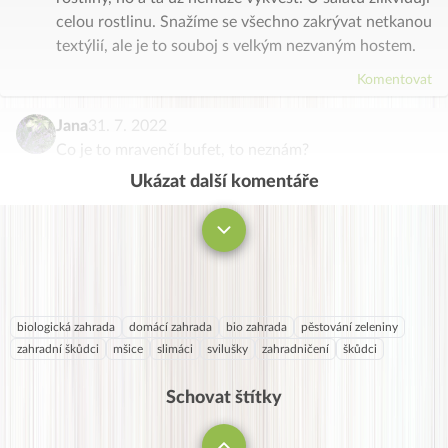
celou rostlinu. Snažíme se všechno zakrývat netkanou
textýlií, ale je to souboj s velkým nezvaným hostem.
Komentovat
Jana
31. 7. 2022
Co je to mravenčí bufet, to neznám?
Ukázat další komentáře
Komentovat
biologická zahrada
domácí zahrada
bio zahrada
pěstování zeleniny
zahradní škůdci
mšice
slimáci
svilušky
zahradničení
škůdci
Schovat štítky