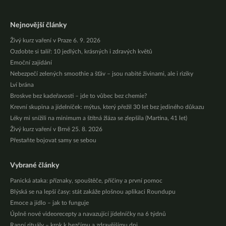
Nejnovější články
Živý kurz vaření v Praze 6. 9. 2026
Ozdobte si talíř: 10 jedlých, krásných i zdravých květů
Emoční zajídání
Nebezpečí zelených smoothie a šťáv – jsou nabité živinami, ale i riziky
Lví brána
Broskve bez kadeřavosti – jde to vůbec bez chemie?
Krevní skupina a jídelníček: mýtus, který přežil 30 let bez jediného důkazu
Léky mi snížili na minimum a štítná žláza se zlepšila (Martina, 41 let)
Živý kurz vaření v Brně 25. 8. 2026
Přestaňte bojovat samy se sebou
Vybrané články
Panická ataka: příznaky, spouštěče, příčiny a první pomoc
Blýská se na lepší časy: stát zakáže plošnou aplikaci Roundupu
Emoce a jídlo – jak to funguje
Úplně nové videorecepty a navazující jídelníčky na 6 týdnů
Ranní rituály – krok k hezčímu a zdravějšímu dni