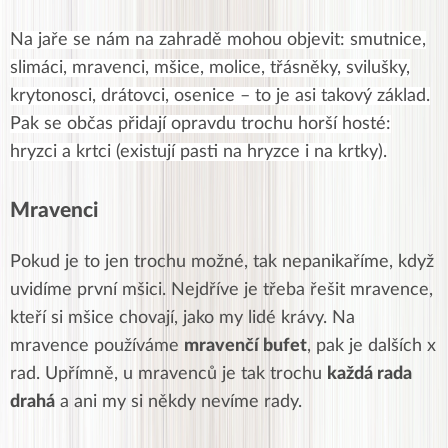
Na jaře se nám na zahradě mohou objevit: smutnice,
slimáci, mravenci, mšice, molice, třásněky, svilušky,
krytonosci, drátovci, osenice – to je asi takový základ.
Pak se občas přidají opravdu trochu horší hosté:
hryzci a krtci (existují pasti na hryzce i na krtky).
Mravenci
Pokud je to jen trochu možné, tak nepanikaříme, když
uvidíme první mšici. Nejdříve je třeba řešit mravence,
kteří si mšice chovají, jako my lidé krávy. Na
mravence používáme
mravenčí bufet
, pak je dalších x
rad. Upřímně, u mravenců je tak trochu
každá rada
drahá
a ani my si někdy nevíme rady.