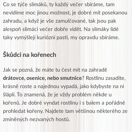
Co se týče slimáků, ty každý večer sbíráme, tam
nevidíme moc jinou možnost, je dobré mít posekanou
zahradu, a když je vše zamulčované, tak jsou pak
alespoň slimáci večer dobře vidět.
Na slimáky lidé
taky vymýšlejí kuriózní pasti, my opravdu sbíráme.
Škůdci na kořenech
Jak se pozná, že máte tu čest mít na zahradě
drátovce, osenice, nebo smutnice
?
Rostlinu zasadíte,
krásně roste a najednou vypadá, jako kdybyste na ni
šlápli. To znamená, že je vždy problém někde u
kořenů. Je dobré vyndat rostlinu i s balem a pořádně
prohledat kořeny.
Najdete tam většinou některého ze
zmíněných nezvaných hostů.