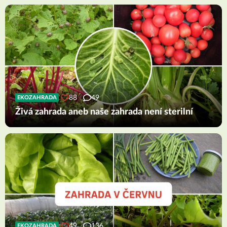
88
49
EKOZAHRADA
Živá zahrada aneb naše zahrada není sterilní
49
136
EKOZAHRADA