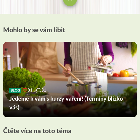
Mohlo by se vám líbit
81
31
BLOG
Jedeme k vám s kurzy vaření! (Termíny blízko
vás)
Čtěte více na toto téma