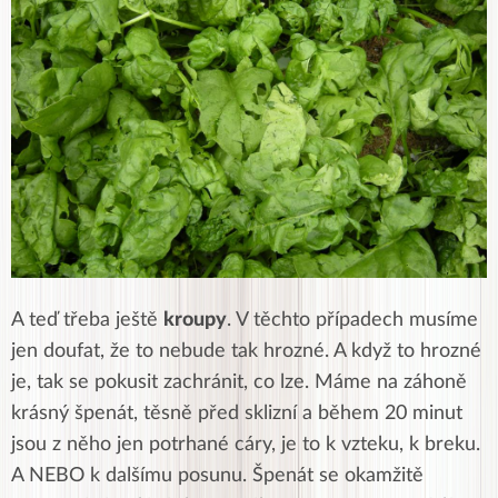
A teď třeba ještě
kroupy
. V těchto případech musíme
jen doufat, že to nebude tak hrozné. A když to hrozné
je, tak se pokusit zachránit, co lze. Máme na záhoně
krásný špenát, těsně před sklizní a během 20 minut
jsou z něho jen potrhané cáry, je to k vzteku, k breku.
A NEBO k dalšímu posunu. Špenát se okamžitě