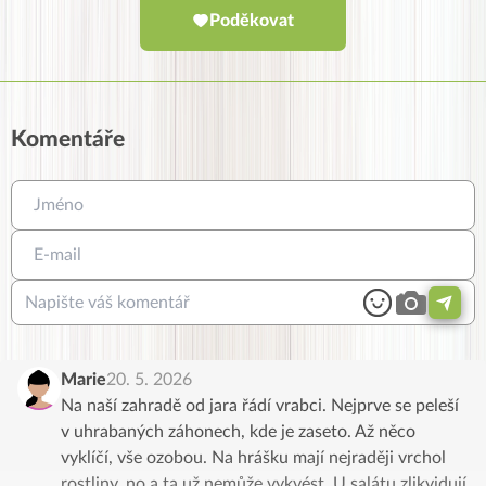
Poděkovat
Komentáře
Marie
20. 5. 2026
Na naší zahradě od jara řádí vrabci. Nejprve se peleší
v uhrabaných záhonech, kde je zaseto. Až něco
vyklíčí, vše ozobou. Na hrášku mají nejraději vrchol
rostliny, no a ta už nemůže vykvést. U salátu zlikvidují