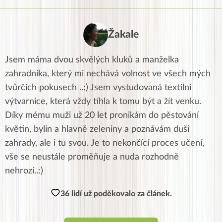
Žakale
Jsem máma dvou skvělých kluků a manželka
zahradníka, který mi nechává volnost ve všech mých
tvůrčích pokusech ..:) Jsem vystudovaná textilní
výtvarnice, která vždy tíhla k tomu být a žít venku.
Díky mému muži už 20 let pronikám do pěstování
květin, bylin a hlavně zeleniny a poznávám duši
zahrady, ale i tu svou. Je to nekončící proces učení,
vše se neustále proměňuje a nuda rozhodně
nehrozí..:)
36 lidí už poděkovalo za článek.