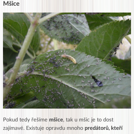
Mšice
Pokud tedy řešíme
mšice
, tak u mšic je to dost
zajímavé. Existuje opravdu mnoho
predátorů, kteří