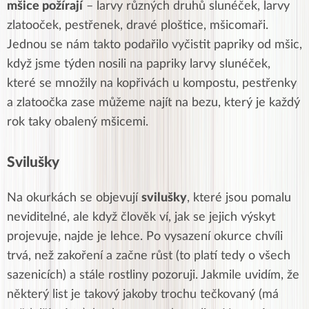
mšice požírají
– larvy různých druhů slunéček, larvy
zlatooček, pestřenek, dravé ploštice, mšicomaři.
Jednou se nám takto podařilo vyčistit papriky od mšic,
když jsme týden nosili na papriky larvy slunéček,
které se množily na kopřivách u kompostu, pestřenky
a zlatoočka zase můžeme najít na bezu, který je každý
rok taky obalený mšicemi.
Svilušky
Na okurkách se objevují
svilušky
, které jsou pomalu
neviditelné, ale když člověk ví, jak se jejich výskyt
projevuje, najde je lehce. Po vysazení okurce chvíli
trvá, než zakoření a začne růst (to platí tedy o všech
sazenicích) a stále rostliny pozoruji. Jakmile uvidím, že
některý list je takový jakoby trochu tečkovaný (má