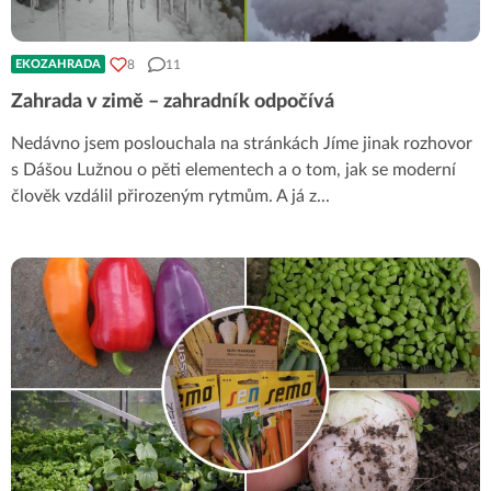
8
11
EKOZAHRADA
Zahrada v zimě – zahradník odpočívá
Nedávno jsem poslouchala na stránkách Jíme jinak rozhovor
s Dášou Lužnou o pěti elementech a o tom, jak se moderní
člověk vzdálil přirozeným rytmům. A já z
...