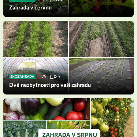
Zahrada v červnu
79
35
EKOZAHRADA
Dvě nezbytnosti pro vaši zahradu