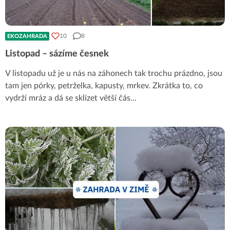
10
8
EKOZAHRADA
Listopad – sázíme česnek
V listopadu už je u nás na záhonech tak trochu prázdno, jsou
tam jen pórky, petrželka, kapusty, mrkev. Zkrátka to, co
vydrží mráz a dá se sklízet větší čás
...