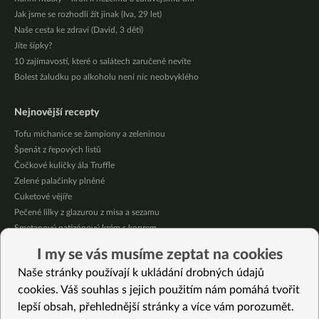
Jak jsme se rozhodli žít jinak (Iva, 29 let)
Naše cesta ke zdraví (David, 3 děti)
Jíte šípky?
10 zajímavostí, které o salátech zaručeně nevíte
Bolest žaludku po alkoholu není nic neobvyklého
Nejnovější recepty
Tofu míchanice se žampiony a zeleninou
Špenát z řepových listů
Čočkové kuličky ála Truffle
Zelené palačinky plněné
Cuketové vějíře
Pečené lilky z glazurou z misa a sezamu
Smetanový patizónový krém s koprem
Domácí broskvová marmeláda bez cukru
I my se vás musíme zeptat na cookies
Pikantní mexická kukuřice se “sýrovou” omáčkou
Naše stránky používají k ukládání drobných údajů
Citrónové jablečné muffiny se sójovou šlehačkou
cookies. Váš souhlas s jejich použitím nám pomáhá tvořit
lepší obsah, přehlednější stránky a více vám porozumět.
Vybrané recepty