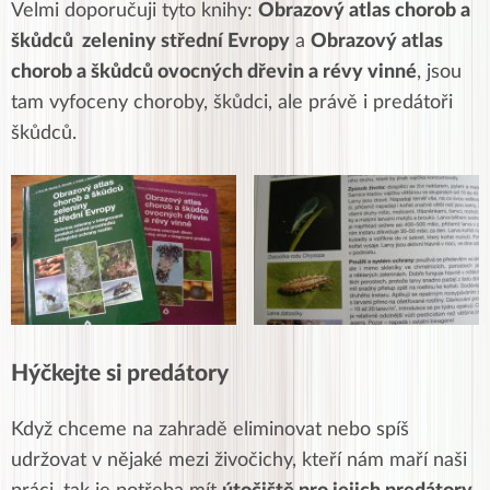
Velmi doporučuji tyto knihy:
Obrazový atlas chorob a
škůdců zeleniny střední Evropy
a
Obrazový atlas
chorob a škůdců ovocných dřevin a révy vinné
, jsou
tam vyfoceny choroby, škůdci, ale právě i predátoři
škůdců.
Hýčkejte si predátory
Když chceme na zahradě eliminovat nebo spíš
udržovat v nějaké mezi živočichy, kteří nám maří naši