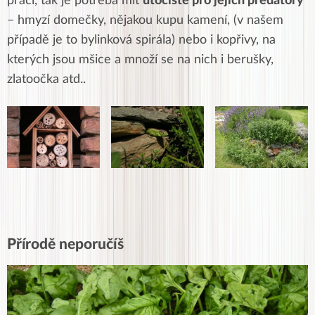
práci, tak je potřeba mít
útočiště pro jejich predátory
– hmyzí domečky, nějakou kupu kamení, (v našem
případě je to bylinková spirála) nebo i kopřivy, na
kterých jsou mšice a množí se na nich i berušky,
zlatoočka atd..
Přírodě neporučíš