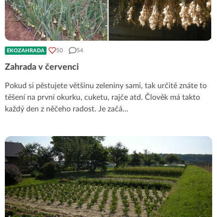
50
54
EKOZAHRADA
Zahrada v červenci
Pokud si pěstujete většinu zeleniny sami, tak určitě znáte to
těšení na první okurku, cuketu, rajče atd. Člověk má takto
každý den z něčeho radost. Je začá
...