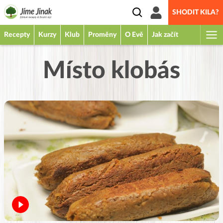
SHODIT KILA?
Recepty
Kurzy
Klub
Proměny
O Evě
Jak začít
Místo klobás