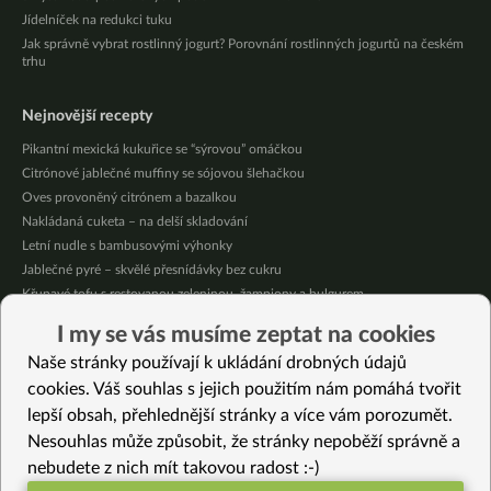
Jídelníček na redukci tuku
Jak správně vybrat rostlinný jogurt? Porovnání rostlinných jogurtů na českém
trhu
Nejnovější recepty
Pikantní mexická kukuřice se “sýrovou” omáčkou
Citrónové jablečné muffiny se sójovou šlehačkou
Oves provoněný citrónem a bazalkou
Nakládaná cuketa – na delší skladování
Letní nudle s bambusovými výhonky
Jablečné pyré – skvělé přesnídávky bez cukru
Křupavé tofu s restovanou zeleninou, žampiony a bulgurem
Nakládaná cuketa – kvašáky
I my se vás musíme zeptat na cookies
Mrkvovo-dýňová krémová polévka
Naše stránky používají k ukládání drobných údajů
Osvěžující kuskus
cookies. Váš souhlas s jejich použitím nám pomáhá tvořit
lepší obsah, přehlednější stránky a více vám porozumět.
Vybrané recepty
Nesouhlas může způsobit, že stránky nepoběží správně a
Omáčka z černých fazolí s mandlemi
nebudete z nich mít takovou radost :-)
Čirokové rizoto