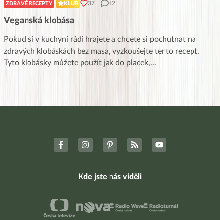
37
12
ZDRAVÉ RECEPTY
KLUB
Veganská klobása
Pokud si v kuchyni rádi hrajete a chcete si pochutnat na
zdravých klobáskách bez masa, vyzkoušejte tento recept.
Tyto klobásky můžete použít jak do placek,
...
Kde jste nás viděli