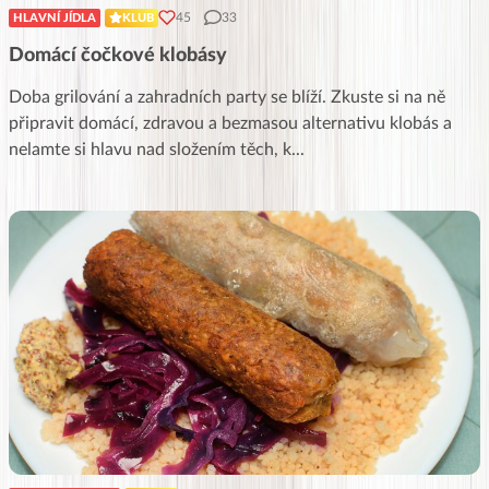
45
33
HLAVNÍ JÍDLA
KLUB
Domácí čočkové klobásy
Doba grilování a zahradních party se blíží. Zkuste si na ně
připravit domácí, zdravou a bezmasou alternativu klobás a
nelamte si hlavu nad složením těch, k
...