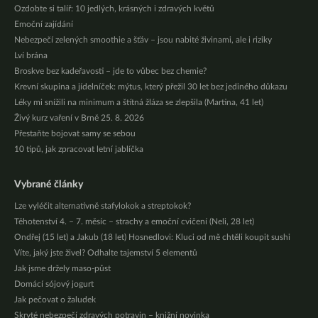
Ozdobte si talíř: 10 jedlých, krásných i zdravých květů
Emoční zajídání
Nebezpečí zelených smoothie a šťáv – jsou nabité živinami, ale i riziky
Lví brána
Broskve bez kadeřavosti – jde to vůbec bez chemie?
Krevní skupina a jídelníček: mýtus, který přežil 30 let bez jediného důkazu
Léky mi snížili na minimum a štítná žláza se zlepšila (Martina, 41 let)
Živý kurz vaření v Brně 25. 8. 2026
Přestaňte bojovat samy se sebou
10 tipů, jak zpracovat letní jablíčka
Vybrané články
Lze vyléčit alternativně stafylokok a streptokok?
Těhotenství 4. – 7. měsíc – strachy a emoční cvičení (Neli, 28 let)
Ondřej (15 let) a Jakub (18 let) Hosnedlovi: Kluci od mě chtěli koupit sushi
Víte, jaký jste živel? Odhalte tajemství 5 elementů
Jak jsme držely maso-půst
Domácí sójový jogurt
Jak pečovat o žaludek
Skryté nebezpečí zdravých potravin – knižní novinka