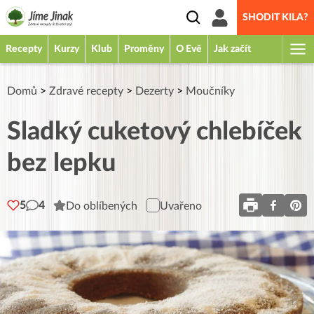
SHODIT KILA?
Recepty
Kurzy
Klub
Proměny
O Evě
Jak začít
Domů
>
Zdravé recepty
>
Dezerty
>
Moučníky
Sladký cuketový chlebíček
bez lepku
5
4
Do oblíbených
Uvařeno