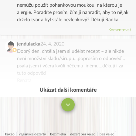
nemůžu použít pohankovou moukou, na kterou je
alergie. Poradíte prosím, čím ji nahradit, aby to nějak
drželo tvar a byl stále bezlepkový? Děkuji Radka
Komentovat
jendulacka
24. 4. 2020
Dobrý den, chtěla jsem si udělat recept – ale nikde
není množství sladu/sirupu…poprosím o odpověď…
psala jsem i včera kvůli něčemu jinému…děkuji i za
tuto odpověď
Renata
Ukázat další komentáře
Komentovat
kakao
veganské dezerty
bez mléka
dezert bez vajec
bez vajec