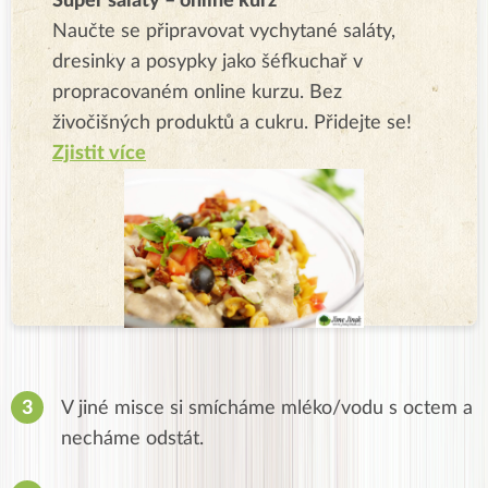
Super saláty – online kurz
Naučte se připravovat vychytané saláty,
dresinky a posypky jako šéfkuchař v
propracovaném online kurzu. Bez
živočišných produktů a cukru. Přidejte se!
Zjistit více
V jiné misce si smícháme mléko/vodu s octem a
necháme odstát.