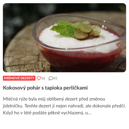
36
45
KRÉMOVÉ DEZERTY
Kokosový pohár s tapioka perličkami
Mléčná rýže byla můj oblíbený dezert před změnou
jídelníčku. Tenhle dezert ji nejen nahradí, ale dokonale předčí.
Když ho v létě podáte pěkně vychlazený, u
...