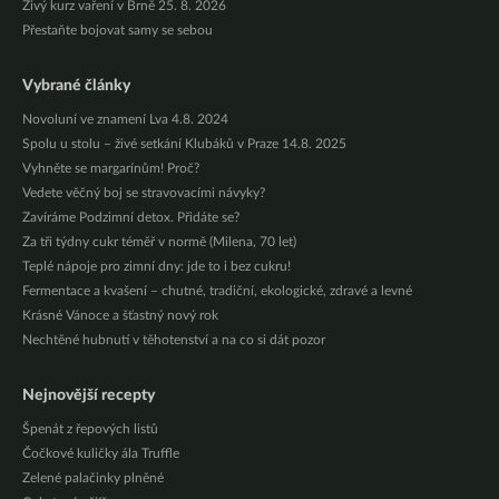
Živý kurz vaření v Brně 25. 8. 2026
Přestaňte bojovat samy se sebou
Vybrané články
Novoluní ve znamení Lva 4.8. 2024
Spolu u stolu – živé setkání Klubáků v Praze 14.8. 2025
Vyhněte se margarínům! Proč?
Vedete věčný boj se stravovacími návyky?
Zavíráme Podzimní detox. Přidáte se?
Za tři týdny cukr téměř v normě (Milena, 70 let)
Teplé nápoje pro zimní dny: jde to i bez cukru!
Fermentace a kvašení – chutné, tradiční, ekologické, zdravé a levné
Krásné Vánoce a šťastný nový rok
Nechtěné hubnutí v těhotenství a na co si dát pozor
Nejnovější recepty
Špenát z řepových listů
Čočkové kuličky ála Truffle
Zelené palačinky plněné