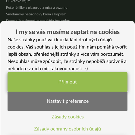
Cuketové vějíře
Pečené lilky z glazurou z misa a sezamu
Smetanový patizónový krém s koprem
Domácí broskvová marmeláda bez cukru
Pikantní mexická kukuřice se “sýrovou” omáčkou
I my se vás musíme zeptat na cookies
Citrónové jablečné muffiny se sójovou šlehačkou
Naše stránky používají k ukládání drobných údajů
Oves provoněný citrónem a bazalkou
cookies. Váš souhlas s jejich použitím nám pomáhá tvořit
lepší obsah, přehlednější stránky a více vám porozumět.
Vybrané recepty
Nesouhlas může způsobit, že stránky nepoběží správně a
Hedvábná rýže
nebudete z nich mít takovou radost :-)
Linecké stromečky s kokosem
Svěží salát z mladých lístků
Přijmout
Třešňové dortíky z fritézy
Funkční nastavení potřebujeme (vždy
Bezlepkové kremrolky s čoko krémem
aktivní)
Jednoduché celerové karbanátky s tempehem
Nastavit preference
Rýžová kaše se lněným semínkem a zeleninou
Pavoučí hummus
Zásady cookies
Statistiky pro lepší obsah
Kořeněné pickles jablko-zelí-zázvor
Divoká jarní miso polévka
Zásady ochrany osobních údajů