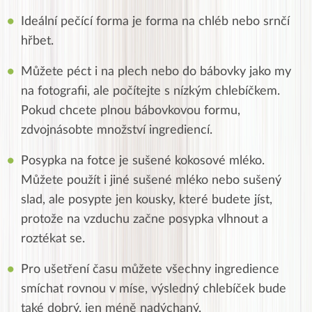
Ideální pečící forma je forma na chléb nebo srnčí
hřbet.
Můžete péct i na plech nebo do bábovky jako my
na fotografii, ale počítejte s nízkým chlebíčkem.
Pokud chcete plnou bábovkovou formu,
zdvojnásobte množství ingrediencí.
Posypka na fotce je sušené kokosové mléko.
Můžete použít i jiné sušené mléko nebo sušený
slad, ale posypte jen kousky, které budete jíst,
protože na vzduchu začne posypka vlhnout a
roztékat se.
Pro ušetření času můžete všechny ingredience
smíchat rovnou v míse, výsledný chlebíček bude
také dobrý, jen méně nadýchaný.