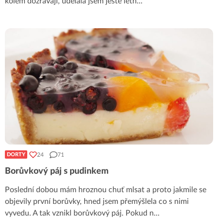
kolem dozrávají, udělala jsem ještě letn
...
24
71
DORTY
Borůvkový páj s pudinkem
Poslední dobou mám hroznou chuť mlsat a proto jakmile se
objevily první borůvky, hned jsem přemýšlela co s nimi
vyvedu. A tak vznikl borůvkový páj. Pokud n
...