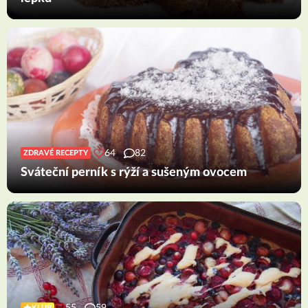
64
82
ZDRAVÉ RECEPTY
Sváteční perník s rýží a sušeným ovocem
55
59
KLUB