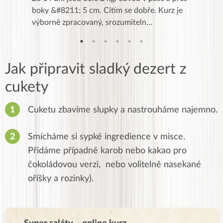
znání pro
boky &#8211; 5 cm. Cítím se dobře. Kurz je
zapadlé p
…
výborně zpracovaný, srozumiteln…
od EVY. 
Jak připravit sladký dezert z
cukety
Cuketu zbavíme slupky a nastrouháme najemno.
Smícháme si sypké ingredience v misce.
Přidáme případně karob nebo kakao pro
čokoládovou verzi, nebo volitelně nasekané
oříšky a rozinky).