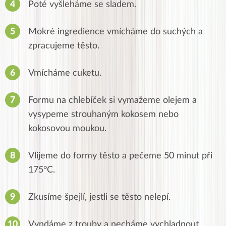
Poté vyšleháme se sladem.
Mokré ingredience vmícháme do suchých a
zpracujeme těsto.
Vmícháme cuketu.
Formu na chlebíček si vymažeme olejem a
vysypeme strouhaným kokosem nebo
kokosovou moukou.
Vlijeme do formy těsto a pečeme 50 minut při
175°C.
Zkusíme špejlí, jestli se těsto nelepí.
Vyndáme z trouby a necháme vychladnout.