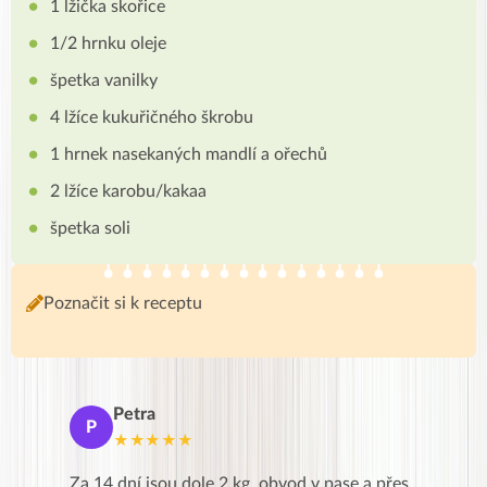
1 lžička skořice
1/2 hrnku oleje
špetka vanilky
4 lžíce kukuřičného škrobu
1 hrnek nasekaných mandlí a ořechů
2 lžíce karobu/kakaa
špetka soli
Poznačit si k receptu
Petra
Ma
P
M
★★★★★
★
k,
Za 14 dní jsou dole 2 kg, obvod v pase a přes
Dnes jse