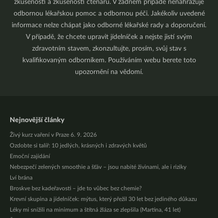
zkušenosti a zkušenosti čtenářů. V žádném případě nenahrazuje
odbornou lékařskou pomoc a odbornou péči. Jakékoliv uvedené
informace nelze chápat jako odborné lékařské rady a doporučení.
V případě, že chcete upravit jídelníček a nejste jistí svým
zdravotním stavem, zkonzultujte, prosím, svůj stav s
kvalifikovaným odborníkem. Používáním webu berete toto
upozornění na vědomí.
Nejnovější články
Živý kurz vaření v Praze 6. 9. 2026
Ozdobte si talíř: 10 jedlých, krásných i zdravých květů
Emoční zajídání
Nebezpečí zelených smoothie a šťáv – jsou nabité živinami, ale i riziky
Lví brána
Broskve bez kadeřavosti – jde to vůbec bez chemie?
Krevní skupina a jídelníček: mýtus, který přežil 30 let bez jediného důkazu
Léky mi snížili na minimum a štítná žláza se zlepšila (Martina, 41 let)