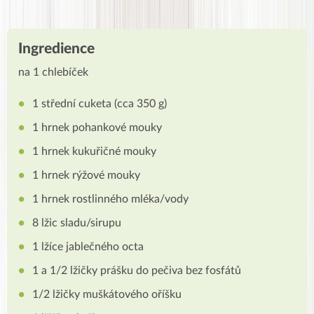
Ingredience
na 1 chlebíček
1 střední cuketa (cca 350 g)
1 hrnek pohankové mouky
1 hrnek kukuřičné mouky
1 hrnek rýžové mouky
1 hrnek rostlinného mléka/vody
8 lžic sladu/sirupu
1 lžíce jablečného octa
1 a 1/2 lžičky prášku do pečiva bez fosfátů
1/2 lžičky muškátového oříšku