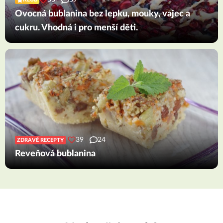
Ovocná bublanina bez lepku, mouky, vajec a
cukru. Vhodná i pro menší děti.
39
24
ZDRAVÉ RECEPTY
Reveňová bublanina