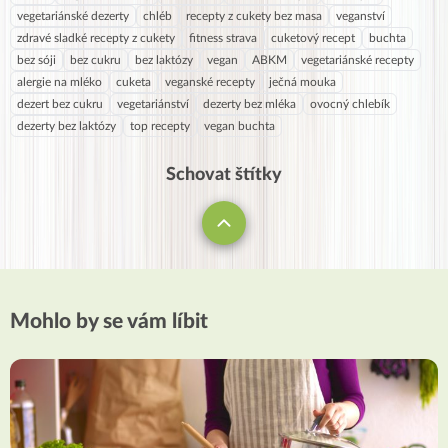
vegetariánské dezerty
chléb
recepty z cukety bez masa
veganství
zdravé sladké recepty z cukety
fitness strava
cuketový recept
buchta
bez sóji
bez cukru
bez laktózy
vegan
ABKM
vegetariánské recepty
alergie na mléko
cuketa
veganské recepty
ječná mouka
dezert bez cukru
vegetariánství
dezerty bez mléka
ovocný chlebík
dezerty bez laktózy
top recepty
vegan buchta
Schovat štítky
Mohlo by se vám líbit