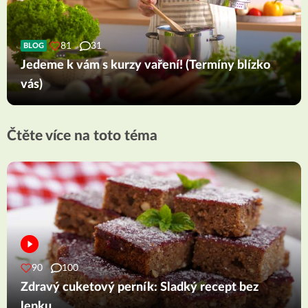
81
31
BLOG
Jedeme k vám s kurzy vaření! (Termíny blízko
vás)
Čtěte více na toto téma
90
100
Zdravý cuketový perník: Sladký recept bez
lepku