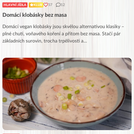
37
12
HLAVNÍ JÍDLA
KLUB
Domácí klobásky bez masa
Domácí vegan klobásky jsou skvělou alternativou klasiky –
plné chuti, voňavého koření a přitom bez masa. Stačí pár
základních surovin, trocha trpělivosti a
...