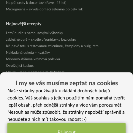
Na půl cesty k docentovi (Pavel, 45 let)
Microgreens – skvělá domácí zelenina po celý rok
Nejnovější recepty
Letní nudle s bambusovými výhonky
Jablečné pyré – skvělé přesnídávky bez cukru
Křupavé tofu s restovanou zeleninou, žampiony a bulgurem
Nakládaná cuketa – kvašáky
Mrkvovo-dýňová krémová polévka
Osvěžující kuskus
Osvěžující čaj s citronovými bylinkami
Nepečený jablečný dort s rybízem
I my se vás musíme zeptat na cookies
Čokoládové muffiny s mangovým krémem
Naše stránky používají k ukládání drobných údajů
Meruňky a jablka v citrónovém želé
cookies. Váš souhlas s jejich použitím nám pomáhá tvořit
lepší obsah, přehlednější stránky a více vám porozumět.
Vybrané recepty
Nesouhlas může způsobit, že stránky nepoběží správně a
Fazolový hummus s pečenou mrkví
nebudete z nich mít takovou radost :-)
Ovesná buchta na 2 způsoby: flapjack nebo bublanina (pro děti)
Panna cotta naslano
Přijmout