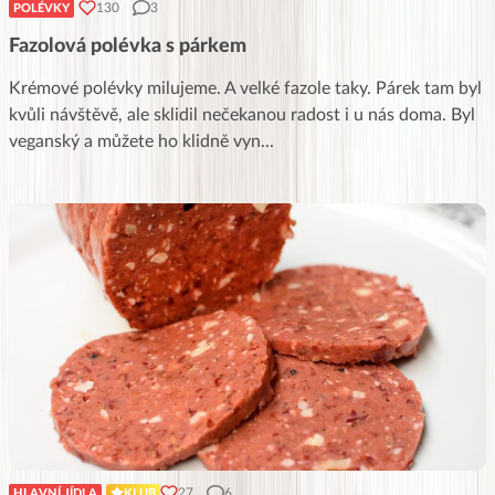
130
3
POLÉVKY
Fazolová polévka s párkem
Krémové polévky milujeme. A velké fazole taky. Párek tam byl
kvůli návštěvě, ale sklidil nečekanou radost i u nás doma. Byl
veganský a můžete ho klidně vyn
...
27
6
HLAVNÍ JÍDLA
KLUB