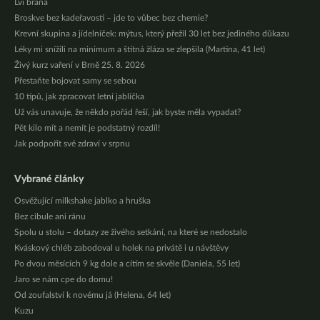
Lví brána
Broskve bez kadeřavosti – jde to vůbec bez chemie?
Krevní skupina a jídelníček: mýtus, který přežil 30 let bez jediného důkazu
Léky mi snížili na minimum a štítná žláza se zlepšila (Martina, 41 let)
Živý kurz vaření v Brně 25. 8. 2026
Přestaňte bojovat samy se sebou
10 tipů, jak zpracovat letní jablíčka
Už vás unavuje, že někdo pořád řeší, jak byste měla vypadat?
Pět kilo mít a nemít je podstatný rozdíl!
Jak podpořit své zdraví v srpnu
Vybrané články
Osvěžující milkshake jablko a hruška
Bez cibule ani ránu
Spolu u stolu – dotazy ze živého setkání, na které se nedostalo
Kváskový chléb zabodoval u holek na privátě i u návštěvy
Po dvou měsících 9 kg dole a cítím se skvěle (Daniela, 55 let)
Jaro se nám cpe do domu!
Od zoufalství k novému já (Helena, 64 let)
Kuzu