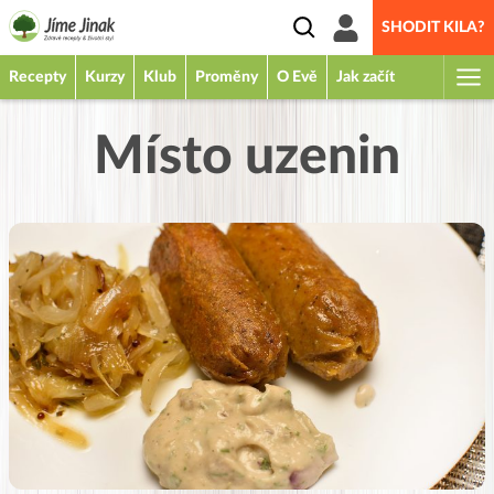
SHODIT KILA?
Recepty
Kurzy
Klub
Proměny
O Evě
Jak začít
Místo uzenin