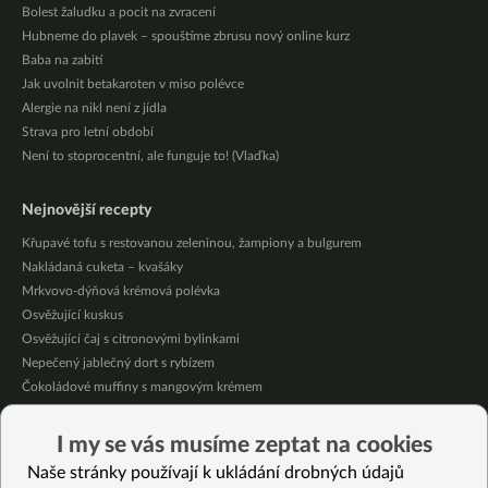
Bolest žaludku a pocit na zvracení
Hubneme do plavek – spouštíme zbrusu nový online kurz
Baba na zabití
Jak uvolnit betakaroten v miso polévce
Alergie na nikl není z jídla
Strava pro letní období
Není to stoprocentní, ale funguje to! (Vlaďka)
Nejnovější recepty
Křupavé tofu s restovanou zeleninou, žampiony a bulgurem
Nakládaná cuketa – kvašáky
Mrkvovo-dýňová krémová polévka
Osvěžující kuskus
Osvěžující čaj s citronovými bylinkami
Nepečený jablečný dort s rybízem
Čokoládové muffiny s mangovým krémem
Meruňky a jablka v citrónovém želé
Krémová zeleninová polévka s koprem a vločkami
I my se vás musíme zeptat na cookies
Celozrnná rýže basmati se zeleninou
Naše stránky používají k ukládání drobných údajů