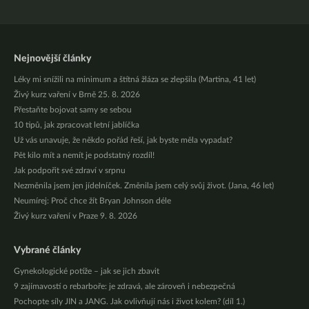
Nejnovější články
Léky mi snížili na minimum a štítná žláza se zlepšila (Martina, 41 let)
Živý kurz vaření v Brně 25. 8. 2026
Přestaňte bojovat samy se sebou
10 tipů, jak zpracovat letní jablíčka
Už vás unavuje, že někdo pořád řeší, jak byste měla vypadat?
Pět kilo mít a nemít je podstatný rozdíl!
Jak podpořit své zdraví v srpnu
Nezměnila jsem jen jídelníček. Změnila jsem celý svůj život. (Jana, 46 let)
Neumírej: Proč chce žít Bryan Johnson déle
Živý kurz vaření v Praze 9. 8. 2026
Vybrané články
Gynekologické potíže – jak se jich zbavit
9 zajímavostí o rebarboře: je zdravá, ale zároveň i nebezpečná
Pochopte síly JIN a JANG. Jak ovlivňují nás i život kolem? (díl 1.)