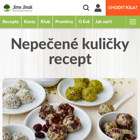
SHODIT KILA?
Recepty
Kurzy
Klub
Proměny
O Evě
Jak začít
Nepečené kuličky
recept