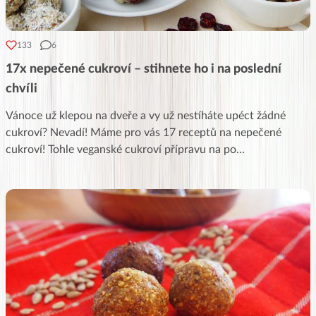
133
6
17x nepečené cukroví – stihnete ho i na poslední
chvíli
Vánoce už klepou na dveře a vy už nestíháte upéct žádné
cukroví? Nevadí! Máme pro vás 17 receptů na nepečené
cukroví! Tohle veganské cukroví přípravu na po
...