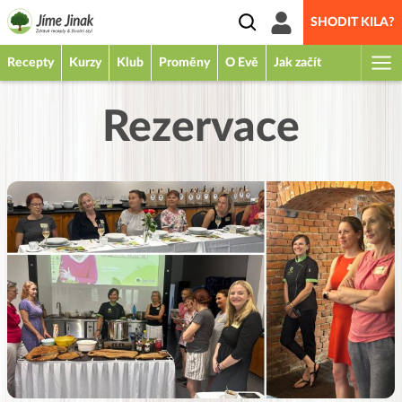
SHODIT KILA?
Recepty
Kurzy
Klub
Proměny
O Evě
Jak začít
Rezervace