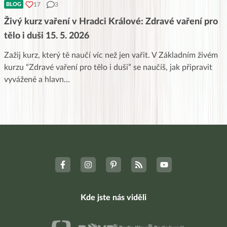
17
3
BLOG
Živý kurz vaření v Hradci Králové: Zdravé vaření pro
tělo i duši 15. 5. 2026
Zažij kurz, který tě naučí víc než jen vařit. V Základním živém
kurzu “Zdravé vaření pro tělo i duši” se naučíš, jak připravit
vyvážené a hlavn
...
Kde jste nás viděli