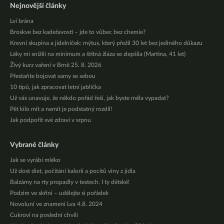
Nejnovější články
Lví brána
Broskve bez kadeřavosti – jde to vůbec bez chemie?
Krevní skupina a jídelníček: mýtus, který přežil 30 let bez jediného důkazu
Léky mi snížili na minimum a štítná žláza se zlepšila (Martina, 41 let)
Živý kurz vaření v Brně 25. 8. 2026
Přestaňte bojovat samy se sebou
10 tipů, jak zpracovat letní jablíčka
Už vás unavuje, že někdo pořád řeší, jak byste měla vypadat?
Pět kilo mít a nemít je podstatný rozdíl!
Jak podpořit své zdraví v srpnu
Vybrané články
Jak se vyrábí mléko
Už dost diet, počítání kalorií a pocitů viny z jídla
Balzámy na rty propadly v testech. I ty dětské!
Podzim ve skříni – udělejte si pořádek
Novoluní ve znamení Lva 4.8. 2024
Cukroví na poslední chvíli