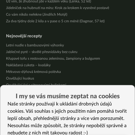
Už vím, že zhubnout jde v každém věku (Lenka, 52 let)
Jídelníček na hubnutí na míru: Krok za krokem k vysněné postavě
Co vám nikdo neřekne (Jindřich Motýl)
Za dva týdny dole 2 kila a v pase o 5 cm méně (Dagmar, 57 let)
Nejnovější recepty
Letní nudle s bambusovými výhonky
Jablečné pyré – skvělé přesnídávky bez cukru
Křupavé tofu s restovanou zeleninou, žampiony a bulgurem
Nakládaná cuketa – kvašáky
Mrkvovo-dýňová krémová polévka
Osvěžující kuskus
Osvěžující čaj s citronovými bylinkami
Nepečený jablečný dort s rybízem
I my se vás musíme zeptat na cookies
Čokoládové muffiny s mangovým krémem
Naše stránky používají k ukládání drobných údajů
Meruňky a jablka v citrónovém želé
cookies. Váš souhlas s jejich použitím nám pomáhá tvořit
lepší obsah, přehlednější stránky a více vám porozumět.
Vybrané recepty
Nesouhlas může způsobit, že stránky nepoběží správně a
Zapečené jáhelné koule
nebudete z nich mít takovou radost :-)