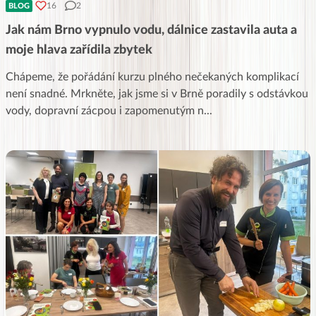
16
2
BLOG
Jak nám Brno vypnulo vodu, dálnice zastavila auta a
moje hlava zařídila zbytek
Chápeme, že pořádání kurzu plného nečekaných komplikací
není snadné. Mrkněte, jak jsme si v Brně poradily s odstávkou
vody, dopravní zácpou i zapomenutým n
...