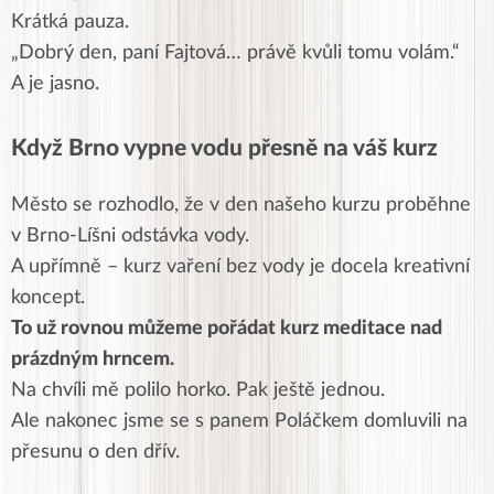
Krátká pauza.
„Dobrý den, paní Fajtová… právě kvůli tomu volám.“
A je jasno.
Když Brno vypne vodu přesně na váš kurz
Město se rozhodlo, že v den našeho kurzu proběhne
v Brno-Líšni odstávka vody.
A upřímně – kurz vaření bez vody je docela kreativní
koncept.
To už rovnou můžeme pořádat kurz meditace nad
prázdným hrncem.
Na chvíli mě polilo horko. Pak ještě jednou.
Ale nakonec jsme se s panem Poláčkem domluvili na
přesunu o den dřív.