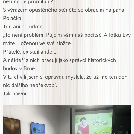
nefunguje promítání?
S výrazem opuštěného štěněte se obracím na pana
Poláčka.
Ten ani nemrkne.
„To není problém. Půjčím vám náš počítač. A fotku Evy
máte uloženou ve své složce.“
Přátelé, existují andělé.
A někteří z nich pracují jako správci historických
budov v Brně.
V tu chvíli jsem si opravdu myslela, že už mě ten den
nic dalšího nepřekvapí.
Jak naivní.