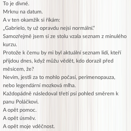
To je divné.
Mrknu na datum.
A v ten okamžik si říkám:
„Gabrielo, ty už opravdu nejsi normální.“
Samozřejmě jsem si ze stolu vzala seznam z minulého
kurzu.
Protože k čemu by mi byl aktuální seznam lidí, kteří
přijdou dnes, když můžu vědět, kdo dorazil před
měsícem, že?
Nevím, jestli za to mohlo počasí, perimenopauza,
nebo legendární mozková mlha.
Každopádně následoval třetí psí pohled směrem k
panu Poláčkovi.
A opět pomoc.
A opět úsměv.
A opět moje vděčnost.