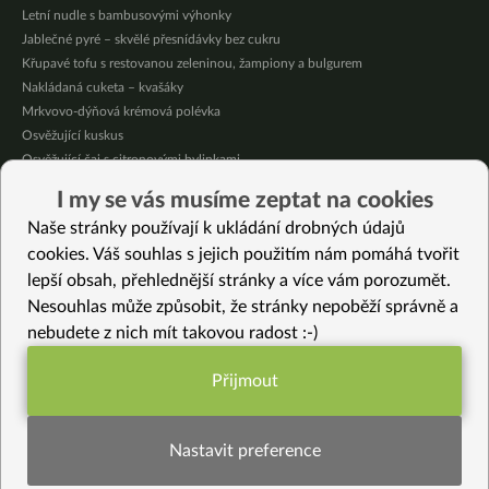
Letní nudle s bambusovými výhonky
Jablečné pyré – skvělé přesnídávky bez cukru
Křupavé tofu s restovanou zeleninou, žampiony a bulgurem
Nakládaná cuketa – kvašáky
Mrkvovo-dýňová krémová polévka
Osvěžující kuskus
Osvěžující čaj s citronovými bylinkami
Nepečený jablečný dort s rybízem
I my se vás musíme zeptat na cookies
Čokoládové muffiny s mangovým krémem
Naše stránky používají k ukládání drobných údajů
Meruňky a jablka v citrónovém želé
cookies. Váš souhlas s jejich použitím nám pomáhá tvořit
lepší obsah, přehlednější stránky a více vám porozumět.
Vybrané recepty
Nesouhlas může způsobit, že stránky nepoběží správně a
Cizrnový scramble
nebudete z nich mít takovou radost :-)
Nepečené dýňové dortíky bez lepku a cukru
Domácí rýžovo – mandlové mléko
Přijmout
Celozrnná rýže vařená s kaštany
Funkční nastavení potřebujeme (vždy
Šalotky z fritézy
aktivní)
Bylinkové artyčoky s rýží
Nastavit preference
Čočka po Bostonsku
Mexická quinoová pánev s fazolemi