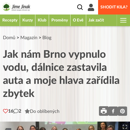
SHODIT KILA?
Recepty
Kurzy
Klub
Proměny
O Evě
Jak začít
Domů
>
Magazín
>
Blog
Jak nám Brno vypnulo
vodu, dálnice zastavila
auta a moje hlava zařídila
zbytek
16
2
Do oblíbených