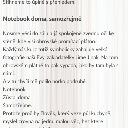
Stihneme to úplně s přehledem.
Notebook doma, samozřejmě
Nosíme věci do sálu a já spokojeně zvednu oči ke
stěně, kde visí obrovské promítací plátno.
Každý náš kurz totiž symbolicky zahajuje velká
fotografie naší Evy, zakladatelky Jíme Jinak. Na tom
obrovském plátně to pak vypadá, jako by tam byla s
námi.
A v tu chvíli mě polilo horko podruhé.
Notebook.
Zůstal doma.
Samozřejmě.
Protože proč by člověk, který veze půl kuchyně,
myslel zrovna na jednu malou věc, bez které