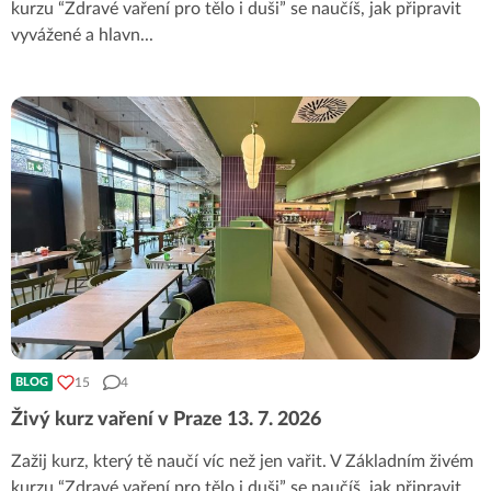
kurzu “Zdravé vaření pro tělo i duši” se naučíš, jak připravit
vyvážené a hlavn
...
15
4
BLOG
Živý kurz vaření v Praze 13. 7. 2026
Zažij kurz, který tě naučí víc než jen vařit. V Základním živém
kurzu “Zdravé vaření pro tělo i duši” se naučíš, jak připravit