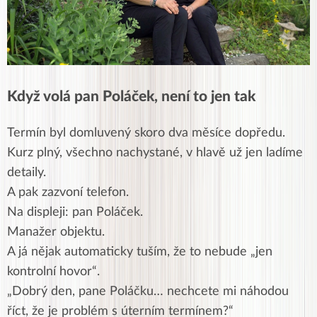
Když volá pan Poláček, není to jen tak
Termín byl domluvený skoro dva měsíce dopředu.
Kurz plný, všechno nachystané, v hlavě už jen ladíme
detaily.
A pak zazvoní telefon.
Na displeji: pan Poláček.
Manažer objektu.
A já nějak automaticky tuším, že to nebude „jen
kontrolní hovor“.
„Dobrý den, pane Poláčku… nechcete mi náhodou
říct, že je problém s úterním termínem?“