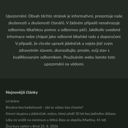
Upozornění: Obsah těchto stránek je informativní, prezentuje naše
zkušenosti a zkušenosti čtenářů. V žádném případě nenahrazuje
odbornou lékařskou pomoc a odbornou péči. Jakékoliv uvedené
informace nelze chápat jako odborné lékařské rady a doporučení.
V případě, že chcete upravit jídelníček a nejste jistí svým
zdravotním stavem, zkonzultujte, prosím, svůj stav s
kvalifikovaným odborníkem. Používáním webu berete toto
upozornění na vědomí.
Nejnovější články
Lví brána
Broskve bez kadeřavosti – jde to vůbec bez chemie?
Krevní skupina a jídelníček: mýtus, který přežil 30 let bez jediného důkazu
Léky mi snížili na minimum a štítná žláza se zlepšila (Martina, 41 let)
Živý kurz vaření v Brně 25. 8. 2026