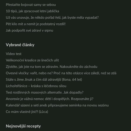
Přestaňte bojovat samy se sebou
10 tipů, jak zpracovat letní jablíčka
Už vás unavuje, že někdo pořád řeší, jak byste měla vypadat?
Pět kilo mít a nemít je podstatný rozdíl!
Jak podpořit své zdraví v srpnu
Vybrané články
Video test
Velikonoční kraslice ze šnečích ulit
Zjistěte, jak jste na tom se zdravím. Nakoukněte do záchodu
Ovesné vločky: vařit, nebo ne? Proč na této otázce více záleží, než se zdá
Stále s Jíme Jinak a čím dál zdravější (Ilona, 64 let)
Lichořeřišnice – kráska s léčebnou silou
Test rostlinných masových alternativ. Jak dopadly?
Anorexie je vážná nemoc dětí i dospělých. Rozpoznáte ji?
Kalendář sázení a setí aneb připravujeme semínka na novou sezónu
Co mám vlastně jíst?! (Lůca)
Nejnovější recepty