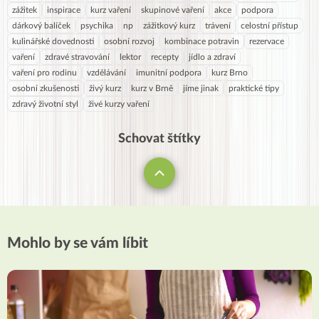
zážitek
inspirace
kurz vaření
skupinové vaření
akce
podpora
dárkový balíček
psychika
np
zážitkový kurz
trávení
celostní přístup
kulinářské dovednosti
osobní rozvoj
kombinace potravin
rezervace
vaření
zdravé stravování
lektor
recepty
jídlo a zdraví
vaření pro rodinu
vzdělávání
imunitní podpora
kurz Brno
osobní zkušenosti
živý kurz
kurz v Brně
jíme jinak
praktické tipy
zdravý životní styl
živé kurzy vaření
Schovat štítky
Mohlo by se vám líbit