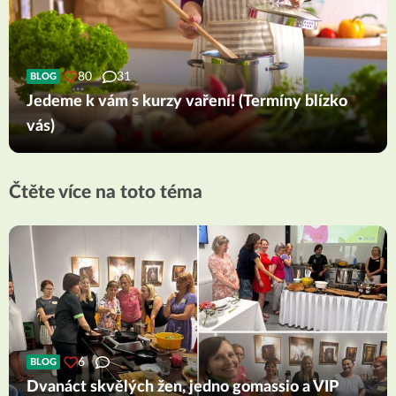
80
31
BLOG
Jedeme k vám s kurzy vaření! (Termíny blízko
vás)
Čtěte více na toto téma
6
BLOG
Dvanáct skvělých žen, jedno gomassio a VIP