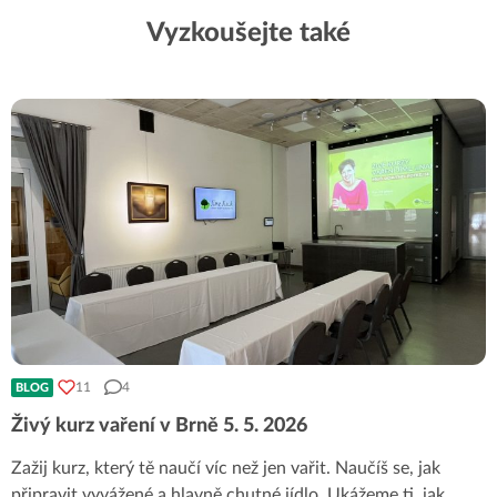
Vyzkoušejte také
11
4
BLOG
Živý kurz vaření v Brně 5. 5. 2026
Zažij kurz, který tě naučí víc než jen vařit. Naučíš se, jak
připravit vyvážené a hlavně chutné jídlo. Ukážeme ti, jak