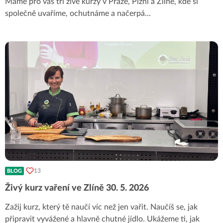
Máme pro vás tři živé kurzy v Praze, Plzni a Zlíně, kde si
společně uvaříme, ochutnáme a načerpá
...
13
BLOG
Živý kurz vaření ve Zlíně 30. 5. 2026
Zažij kurz, který tě naučí víc než jen vařit. Naučíš se, jak
připravit vyvážené a hlavně chutné jídlo. Ukážeme ti, jak