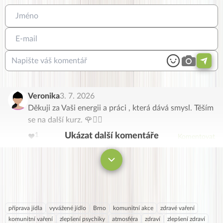
Veronika
3. 7. 2026
Děkuji za Vaši energii a práci , která dává smysl. Těším
se na další kurz. 🌹🙋‍♀️
3
4
2
5
Ukázat další komentáře
1
6
❤️
Komentovat
0
7
8
9
příprava jídla
vyvážené jídlo
Brno
komunitní akce
zdravé vaření
komunitní vaření
zlepšení psychiky
atmosféra
zdraví
zlepšení zdraví