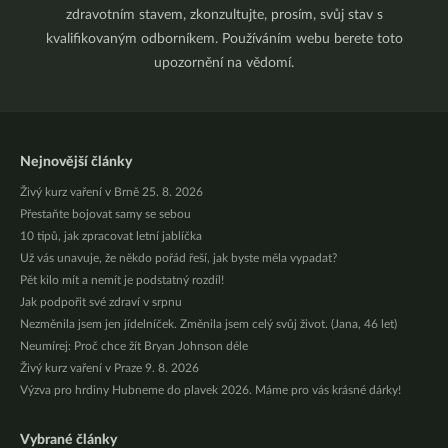
zdravotním stavem, zkonzultujte, prosím, svůj stav s
kvalifikovaným odborníkem. Používáním webu berete toto
upozornění na vědomí.
Nejnovější články
Živý kurz vaření v Brně 25. 8. 2026
Přestaňte bojovat samy se sebou
10 tipů, jak zpracovat letní jablíčka
Už vás unavuje, že někdo pořád řeší, jak byste měla vypadat?
Pět kilo mít a nemít je podstatný rozdíl!
Jak podpořit své zdraví v srpnu
Nezměnila jsem jen jídelníček. Změnila jsem celý svůj život. (Jana, 46 let)
Neumírej: Proč chce žít Bryan Johnson déle
Živý kurz vaření v Praze 9. 8. 2026
Výzva pro hrdiny Hubneme do plavek 2026. Máme pro vás krásné dárky!
Vybrané články