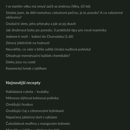
I ve starším věku má smysl začít se změnou (Věra, 65 let)
Slyšela jsem, že děti nemohou celozrnné pečivo, je to pravda? A co celozrnné
obiloviny?
Oxidační stres, jeho příznaky a jak se jej zbavit
Jak zhubnout boky po porodu: 3 praktické tipy pro nové maminky
Jedeme k moři – balení do Chorvatska (1.díl)
Zdravý jídelníček na hubnutí
Neuvěříte, co vám v břiše udělá čínská nudlová polévka!
Obsahuje menstruační kalíšek chemikálie?
Dárky jsou na cestě
Keramický hrnek s talířkem
Nejnovější recepty
Nakládaná cuketa – kvašáky
Mrkvovo-dýňová krémová polévka
Osvěžující kuskus
Osvěžující čaj s citronovými bylinkami
Nepečený jablečný dort s rybízem
Čokoládové muffiny s mangovým krémem