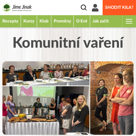
SHODIT KILA?
Recepty
Kurzy
Klub
Proměny
O Evě
Jak začít
Komunitní vaření