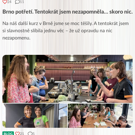
24
11
Brno potřetí. Tentokrát jsem nezapomněla… skoro nic.
Na náš další kurz v Brně jsme se moc těšily. A tentokrát jsem
si slavnostně slíbila jednu věc – že už opravdu na nic
nezapomenu.
21
5
BLOG