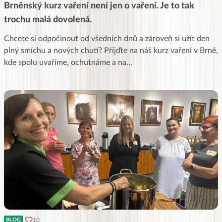
Brněnský kurz vaření není jen o vaření. Je to tak
trochu malá dovolená.
Chcete si odpočinout od všedních dnů a zároveň si užít den
plný smíchu a nových chutí? Přijďte na náš kurz vaření v Brně,
kde spolu uvaříme, ochutnáme a na
...
10
BLOG