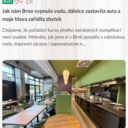
16
2
BLOG
Jak nám Brno vypnulo vodu, dálnice zastavila auta a
moje hlava zařídila zbytek
Chápeme, že pořádání kurzu plného nečekaných komplikací
není snadné. Mrkněte, jak jsme si v Brně poradily s odstávkou
vody, dopravní zácpou i zapomenutým n
...