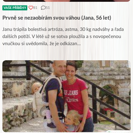
81
51
VAŠE PŘÍBĚHY
Prvně se nezaobírám svou váhou (Jana, 56 let)
Janu trápila bolestivá artróza, astma, 30 kg nadváhy a řada
dalších potíží. V létě už se sotva ploužila a s novopečenou
vnučkou si uvědomila, že je odkázan
...