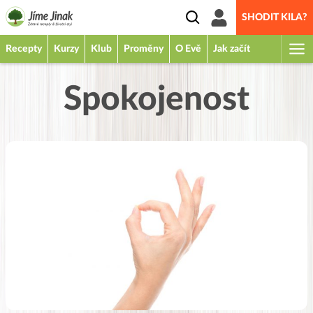
SHODIT KILA?
Recepty
Kurzy
Klub
Proměny
O Evě
Jak začít
Spokojenost