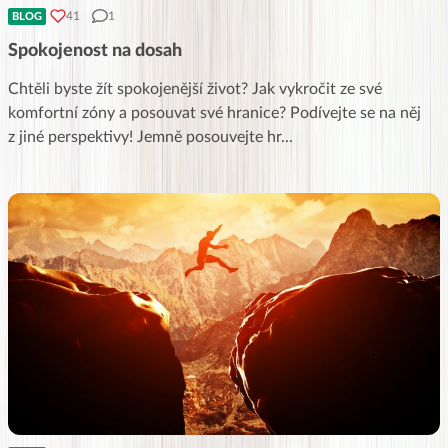
41
1
BLOG
Spokojenost na dosah
Chtěli byste žít spokojenější život? Jak vykročit ze své
komfortní zóny a posouvat své hranice? Podívejte se na něj
z jiné perspektivy! Jemně posouvejte hr
...