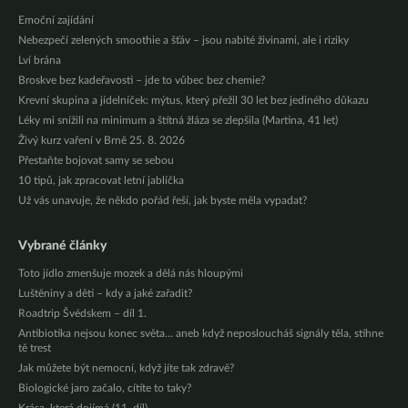
Emoční zajídání
Nebezpečí zelených smoothie a šťáv – jsou nabité živinami, ale i riziky
Lví brána
Broskve bez kadeřavosti – jde to vůbec bez chemie?
Krevní skupina a jídelníček: mýtus, který přežil 30 let bez jediného důkazu
Léky mi snížili na minimum a štítná žláza se zlepšila (Martina, 41 let)
Živý kurz vaření v Brně 25. 8. 2026
Přestaňte bojovat samy se sebou
10 tipů, jak zpracovat letní jablíčka
Už vás unavuje, že někdo pořád řeší, jak byste měla vypadat?
Vybrané články
Toto jídlo zmenšuje mozek a dělá nás hloupými
Luštěniny a děti – kdy a jaké zařadit?
Roadtrip Švédskem – díl 1.
Antibiotika nejsou konec světa… aneb když neposloucháš signály těla, stihne
tě trest
Jak můžete být nemocní, když jíte tak zdravě?
Biologické jaro začalo, cítíte to taky?