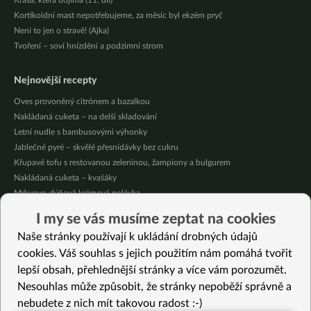
Krása, která dojímá (11. díl)
Kortikoidní mast nepotřebujeme, za měsíc byl ekzém pryč
Není to jen o stravě! (Ajka)
Tvoření – soví hnízdění a podzimní strom
Nejnovější recepty
Oves provoněný citrónem a bazalkou
Nakládaná cuketa – na delší skladování
Letní nudle s bambusovými výhonky
Jablečné pyré – skvělé přesnídávky bez cukru
Křupavé tofu s restovanou zeleninou, žampiony a bulgurem
Nakládaná cuketa – kvašáky
Mrkvovo-dýňová krémová polévka
Osvěžující kuskus
I my se vás musíme zeptat na cookies
Osvěžující čaj s citronovými bylinkami
Naše stránky používají k ukládání drobných údajů
Nepečený jablečný dort s rybízem
cookies. Váš souhlas s jejich použitím nám pomáhá tvořit
lepší obsah, přehlednější stránky a více vám porozumět.
Vybrané recepty
Nesouhlas může způsobit, že stránky nepoběží správně a
Zelené letní gnocchi
nebudete z nich mít takovou radost :-)
Křupavé bezlepkové chipsy