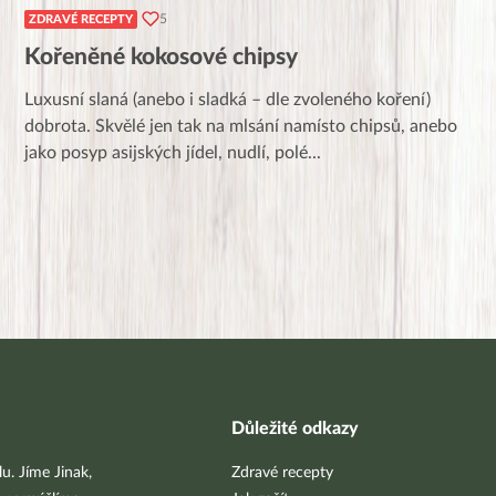
5
ZDRAVÉ RECEPTY
Kořeněné kokosové chipsy
Luxusní slaná (anebo i sladká – dle zvoleného koření)
dobrota. Skvělé jen tak na mlsání namísto chipsů, anebo
jako posyp asijských jídel, nudlí, polé
...
Důležité odkazy
u. Jíme Jinak,
Zdravé recepty