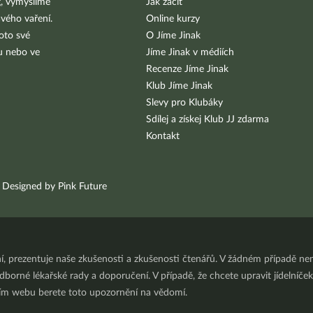
g, vymýšlíme
Jak začít
vého vaření.
Online kurzy
oto své
O Jíme Jinak
bu nebo ve
Jíme Jinak v médiích
Recenze Jíme Jinak
Klub Jíme Jinak
Slevy pro Klubáky
Sdílej a získej Klub JJ zdarma
Kontakt
Designed by Pink Future
ní, prezentuje naše zkušenosti a zkušenosti čtenářů. V žádném případě 
orné lékařské rady a doporučení. V případě, že chcete upravit jídelníček 
ním webu berete toto upozornění na vědomí.