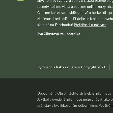
abychom byli zdraví a štíhlí. S láskou píšeme blo
recepty, točíme videa a vedeme online kurzy zdra
Chceme kolem sebe vidět zdravé a hezké lidi - pr
zkušenosti teď sdílíme. Přidejte se k nám na we
skupině na Facebooku!
Přečtěte si o nás více
Eva Cikrytová, zakladatelka
Vyrobeno s láskou v Sázavě Copyright 2021
Upozornění: Obsah těchto stránek je informativ
Jakékoliv uvedené informace nelze chápat jako odb
svůj stav s kvalifikovaným odborníkem. Používá