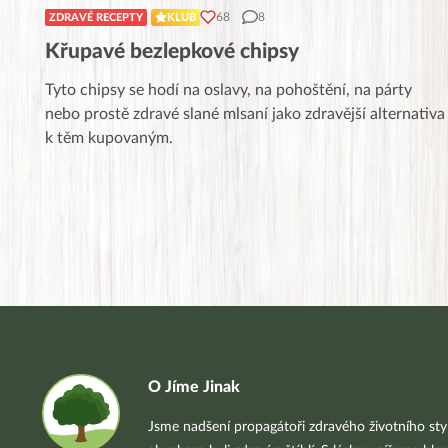
68
8
ZDRAVÉ RECEPTY
KLUB
Křupavé bezlepkové chipsy
Tyto chipsy se hodí na oslavy, na pohoštění, na párty
nebo prostě zdravé slané mlsaní jako zdravější alternativa
k těm kupovaným.
O Jíme Jinak
Jsme nadšení propagátoři zdravého životního styl