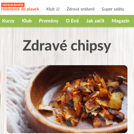
Hubneme do plavek
Klub JJ
Zdravá snídaně
Super saláty
Kurzy
Klub
Proměny
O Evě
Jak začít
Magazín
Zdravé chipsy