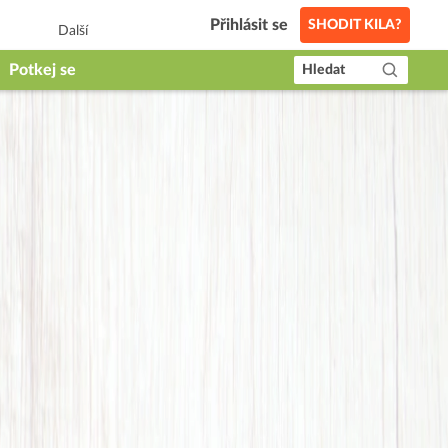
Přihlásit se
SHODIT KILA?
Další
Potkej se
Hledat