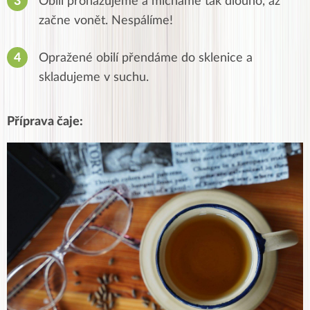
Obilí prohazujeme a mícháme tak dlouho, až
začne vonět. Nespálíme!
Opražené obilí přendáme do sklenice a
skladujeme v suchu.
Příprava čaje: