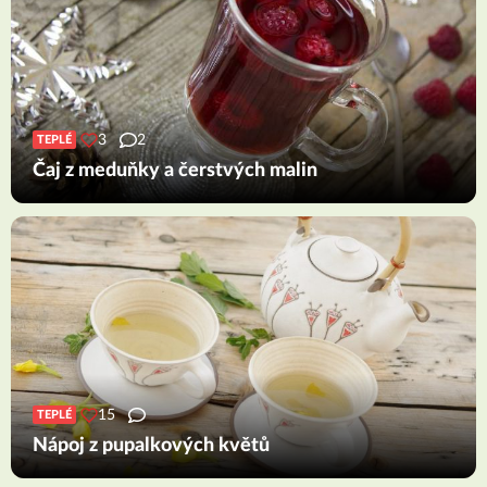
3
2
TEPLÉ
Čaj z meduňky a čerstvých malin
15
TEPLÉ
Nápoj z pupalkových květů