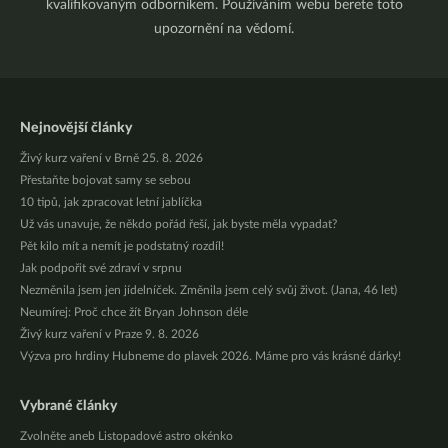
kvalifikovaným odborníkem. Používáním webu berete toto
upozornění na vědomí.
Nejnovější články
Živý kurz vaření v Brně 25. 8. 2026
Přestaňte bojovat samy se sebou
10 tipů, jak zpracovat letní jablíčka
Už vás unavuje, že někdo pořád řeší, jak byste měla vypadat?
Pět kilo mít a nemít je podstatný rozdíl!
Jak podpořit své zdraví v srpnu
Nezměnila jsem jen jídelníček. Změnila jsem celý svůj život. (Jana, 46 let)
Neumírej: Proč chce žít Bryan Johnson déle
Živý kurz vaření v Praze 9. 8. 2026
Výzva pro hrdiny Hubneme do plavek 2026. Máme pro vás krásné dárky!
Vybrané články
Zvolněte aneb Listopadové astro okénko