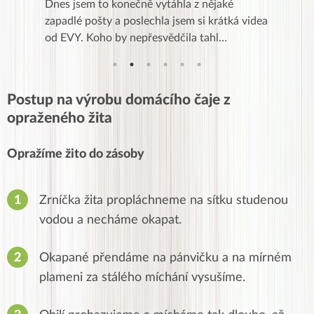
se a přes
Dnes jsem to konečně vytáhla z nějaké
Líbí se m
Kurz je
zapadlé pošty a poslechla jsem si krátká videa
zkušenost
od EVY. Koho by nepřesvědčila tahl…
,po třec
Postup na výrobu domácího čaje z
opraženého žita
Opražíme žito do zásoby
Zrníčka žita propláchneme na sítku studenou
vodou a necháme okapat.
Okapané přendáme na pánvičku a na mírném
plameni za stálého míchání vysušíme.