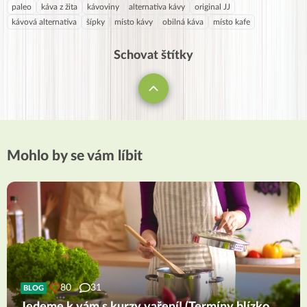
paleo
káva z žita
kávoviny
alternativa kávy
original JJ
kávová alternativa
šípky
místo kávy
obilná káva
místo kafe
Schovat štítky
Mohlo by se vám líbit
80
31
BLOG