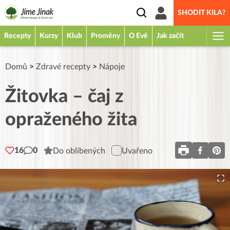
SHODIT KILA?
Recepty
Kurzy
Klub
Proměny
O Evě
Jak začít
Domů
>
Zdravé recepty
>
Nápoje
Žitovka – čaj z
opraženého žita
16
0
Do oblíbených
Uvařeno