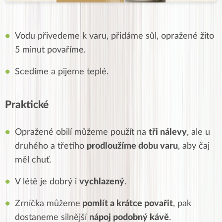
Vodu přivedeme k varu, přidáme sůl, opražené žito
5 minut povaříme.
Scedíme a pijeme teplé.
Praktické
Opražené obilí můžeme použít na
tři nálevy
, ale u
druhého a třetího
prodloužíme dobu varu
, aby čaj
měl chuť.
V létě je dobrý i
vychlazený
.
Zrníčka můžeme
pomlít a krátce povařit
, pak
dostaneme silnější
nápoj podobný kávě
.