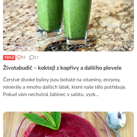
59
17
TEPLÉ
Životabudič – koktejl z kopřivy a dalšího plevele
Čerstvé divoké byliny jsou bohaté na vitamíny, enzymy,
minerály a mnoho dalších látek, které naše tělo potřebuje.
Pokud vám nechutná žabinec v salátu, vyzk
...