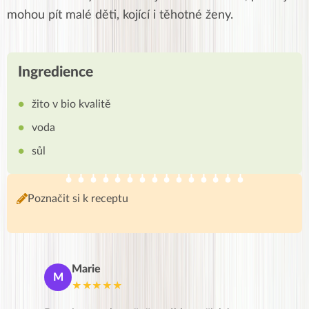
mohou pít malé děti, kojící i těhotné ženy.
Ingredience
žito v bio kvalitě
voda
sůl
Poznačit si k receptu
Marie
De
M
D
★★★★★
★