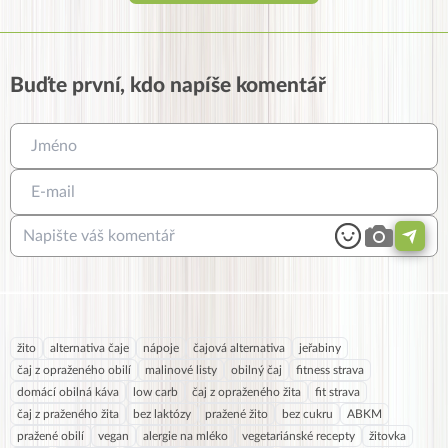
Buďte první, kdo napíše komentář
žito
alternativa čaje
nápoje
čajová alternativa
jeřabiny
čaj z opraženého obilí
malinové listy
obilný čaj
fitness strava
domácí obilná káva
low carb
čaj z opraženého žita
fit strava
čaj z praženého žita
bez laktózy
pražené žito
bez cukru
ABKM
pražené obilí
vegan
alergie na mléko
vegetariánské recepty
žitovka