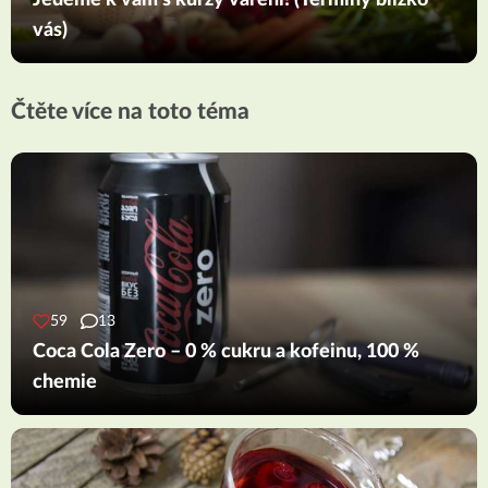
Jedeme k vám s kurzy vaření! (Termíny blízko
vás)
Čtěte více na toto téma
59
13
Coca Cola Zero – 0 % cukru a kofeinu, 100 %
chemie