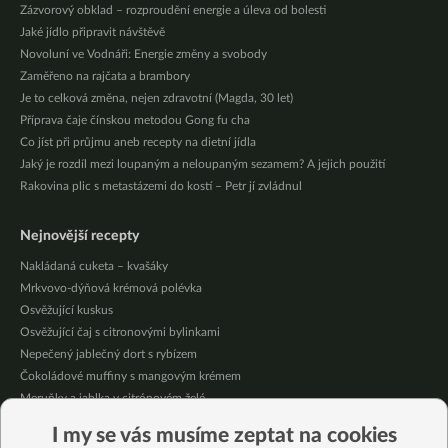
Zázvorový obklad – rozproudění energie a úleva od bolesti
Jaké jídlo připravit návštěvě
Novoluní ve Vodnáři: Energie změny a svobody
Zaměřeno na rajčata a brambory
Je to celková změna, nejen zdravotní (Magda, 30 let)
Příprava čaje čínskou metodou Gong fu cha
Co jíst při průjmu aneb recepty na dietní jídla
Jaký je rozdíl mezi loupaným a neloupaným sezamem? A jejich použití
Rakovina plic s metastázemi do kostí – Petr jí zvládnul
Nejnovější recepty
Nakládaná cuketa – kvašáky
Mrkvovo-dýňová krémová polévka
Osvěžující kuskus
Osvěžující čaj s citronovými bylinkami
Nepečený jablečný dort s rybízem
Čokoládové muffiny s mangovým krémem
Meruňky a jablka v citrónovém želé
Krémová zeleninová polévka s koprem a vločkami
I my se vás musíme zeptat na cookies
Celozrnná rýže basmati se zeleninou