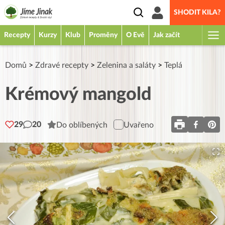
SHODIT KILA?
Recepty
Kurzy
Klub
Proměny
O Evě
Jak začít
Domů
>
Zdravé recepty
>
Zelenina a saláty
>
Teplá
Krémový mangold
29
20
Do oblíbených
Uvařeno