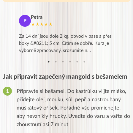
Petra
Ma
P
M
★★★★★
★
k,
Za 14 dní jsou dole 2 kg, obvod v pase a přes
Dnes jse
znání pro
boky &#8211; 5 cm. Cítím se dobře. Kurz je
zapadlé p
…
výborně zpracovaný, srozumiteln…
od EVY. 
Jak připravit zapečený mangold s bešamelem
Připravte si bešamel. Do kastrůlku vlijte mléko,
přidejte olej, mouku, sůl, pepř a nastrouhaný
muškátový oříšek. Pořádně vše promíchejte,
aby nevznikly hrudky. Uveďte do varu a vařte do
zhoustnutí asi 7 minut