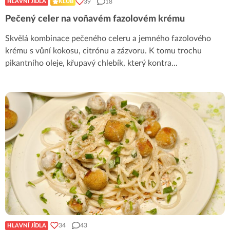
39
18
HLAVNÍ JÍDLA
KLUB
Pečený celer na voňavém fazolovém krému
Skvělá kombinace pečeného celeru a jemného fazolového
krému s vůní kokosu, citrónu a zázvoru. K tomu trochu
pikantního oleje, křupavý chlebík, který kontra
...
34
43
HLAVNÍ JÍDLA