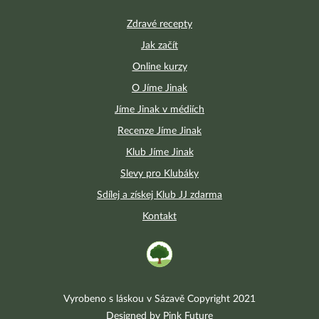
Zdravé recepty
Jak začít
Online kurzy
O Jíme Jinak
Jíme Jinak v médiích
Recenze Jíme Jinak
Klub Jíme Jinak
Slevy pro Klubáky
Sdílej a získej Klub JJ zdarma
Kontakt
Vyrobeno s láskou v Sázavě Copyright 2021
Designed by Pink Future