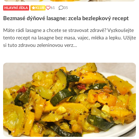
61
35
HLAVNÍ JÍDLA
KLUB
Bezmasé dýňové lasagne: zcela bezlepkový recept
Máte rádi lasagne a chcete se stravovat zdravě? Vyzkoušejte
tento recept na lasagne bez masa, vajec, mléka a lepku. Užijte
si tuto zdravou zeleninovou verz
...