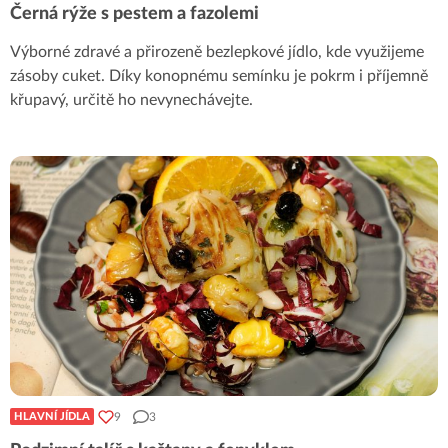
Černá rýže s pestem a fazolemi
Výborné zdravé a přirozeně bezlepkové jídlo, kde využijeme
zásoby cuket. Díky konopnému semínku je pokrm i příjemně
křupavý, určitě ho nevynechávejte.
9
3
HLAVNÍ JÍDLA