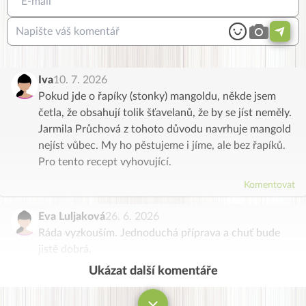
Iva
10. 7. 2026
Pokud jde o řapíky (stonky) mangoldu, někde jsem
četla, že obsahují tolik šťavelanů, že by se jíst neměly.
Jarmila Průchová z tohoto důvodu navrhuje mangold
nejíst vůbec. My ho pěstujeme i jíme, ale bez řapíků.
Pro tento recept vyhovující.
Komentovat
Eva Luljaková
26. 6. 2026
Ráda vyzkouším. Jednoduchá příprava a chuť bude
jistě dobrá.
Ukázat další komentáře
Komentovat