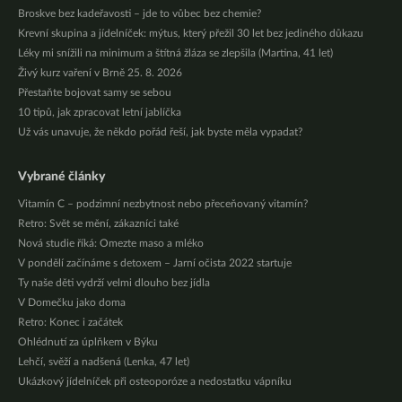
Broskve bez kadeřavosti – jde to vůbec bez chemie?
Krevní skupina a jídelníček: mýtus, který přežil 30 let bez jediného důkazu
Léky mi snížili na minimum a štítná žláza se zlepšila (Martina, 41 let)
Živý kurz vaření v Brně 25. 8. 2026
Přestaňte bojovat samy se sebou
10 tipů, jak zpracovat letní jablíčka
Už vás unavuje, že někdo pořád řeší, jak byste měla vypadat?
Vybrané články
Vitamín C – podzimní nezbytnost nebo přeceňovaný vitamín?
Retro: Svět se mění, zákazníci také
Nová studie říká: Omezte maso a mléko
V pondělí začínáme s detoxem – Jarní očista 2022 startuje
Ty naše děti vydrží velmi dlouho bez jídla
V Domečku jako doma
Retro: Konec i začátek
Ohlédnutí za úplňkem v Býku
Lehčí, svěží a nadšená (Lenka, 47 let)
Ukázkový jídelníček při osteoporóze a nedostatku vápníku