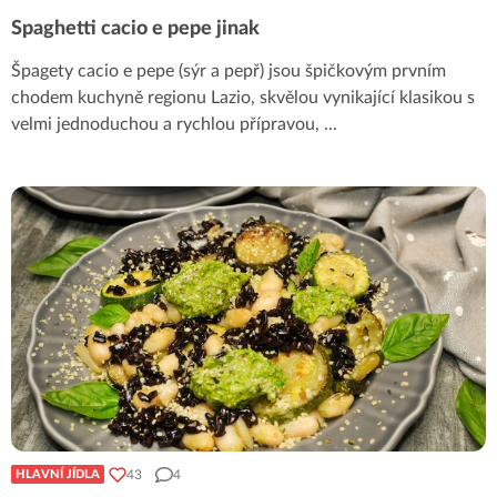
Spaghetti cacio e pepe jinak
Špagety cacio e pepe (sýr a pepř) jsou špičkovým prvním
chodem kuchyně regionu Lazio, skvělou vynikající klasikou s
velmi jednoduchou a rychlou přípravou,
...
43
4
HLAVNÍ JÍDLA