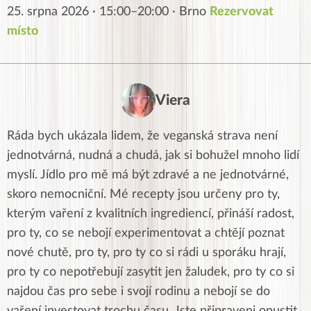
25. srpna 2026 · 15:00–20:00 · Brno
Rezervovat
místo
Viera
Ráda bych ukázala lidem, že veganská strava není
jednotvárná, nudná a chudá, jak si bohužel mnoho lidí
myslí. Jídlo pro mě má být zdravé a ne jednotvárné,
skoro nemocniční. Mé recepty jsou určeny pro ty,
kterým vaření z kvalitních ingrediencí, přináší radost,
pro ty, co se nebojí experimentovat a chtějí poznat
nové chutě, pro ty, pro ty co si rádi u sporáku hrají,
pro ty co nepotřebují zasytit jen žaludek, pro ty co si
najdou čas pro sebe i svojí rodinu a nebojí se do