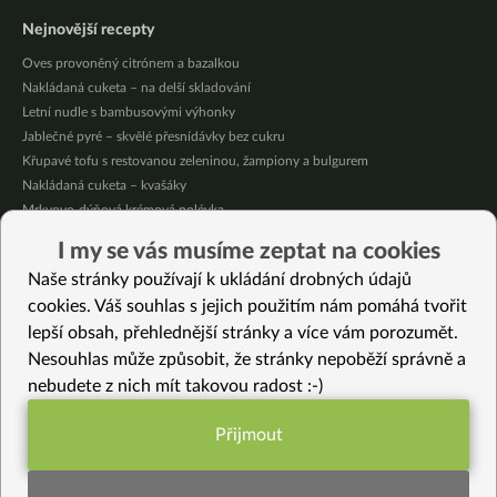
Nejnovější recepty
Oves provoněný citrónem a bazalkou
Nakládaná cuketa – na delší skladování
Letní nudle s bambusovými výhonky
Jablečné pyré – skvělé přesnídávky bez cukru
Křupavé tofu s restovanou zeleninou, žampiony a bulgurem
Nakládaná cuketa – kvašáky
Mrkvovo-dýňová krémová polévka
Osvěžující kuskus
I my se vás musíme zeptat na cookies
Osvěžující čaj s citronovými bylinkami
Naše stránky používají k ukládání drobných údajů
Nepečený jablečný dort s rybízem
cookies. Váš souhlas s jejich použitím nám pomáhá tvořit
lepší obsah, přehlednější stránky a více vám porozumět.
Vybrané recepty
Nesouhlas může způsobit, že stránky nepoběží správně a
Ořechové košíčky s krémem
nebudete z nich mít takovou radost :-)
Karamelizovaná rajčata
Stracciatella cheesecake bez lepku
Přijmout
Veganská krémová polévka ze zeleného chřestu
Funkční nastavení potřebujeme (vždy
Čočka na kari s cuketou
aktivní)
Thajská polévka s kokosovým mlékem