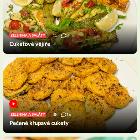
15
8
ZELENINA A SALÁTY
Cuketové vějíře
38
16
ZELENINA A SALÁTY
Pečené křupavé cukety