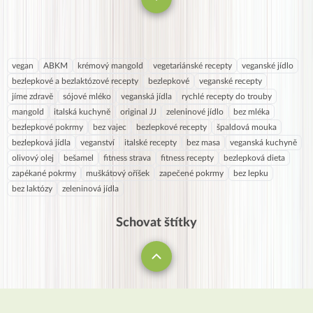
vegan
ABKM
krémový mangold
vegetariánské recepty
veganské jídlo
bezlepkové a bezlaktózové recepty
bezlepkové
veganské recepty
jíme zdravě
sójové mléko
veganská jídla
rychlé recepty do trouby
mangold
italská kuchyně
original JJ
zeleninové jídlo
bez mléka
bezlepkové pokrmy
bez vajec
bezlepkové recepty
špaldová mouka
bezlepková jídla
veganství
italské recepty
bez masa
veganská kuchyně
olivový olej
bešamel
fitness strava
fitness recepty
bezlepková dieta
zapékané pokrmy
muškátový oříšek
zapečené pokrmy
bez lepku
bez laktózy
zeleninová jídla
Schovat štítky