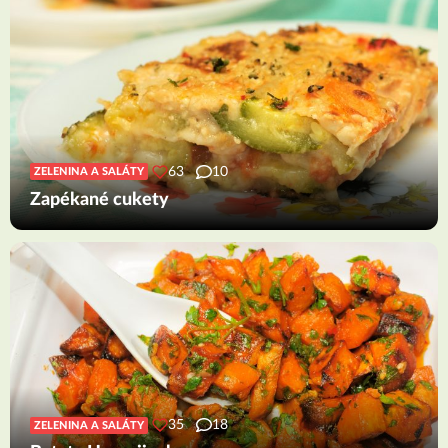
63
10
ZELENINA A SALÁTY
Zapékané cukety
35
18
ZELENINA A SALÁTY