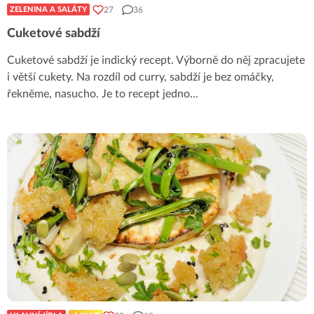
27
36
ZELENINA A SALÁTY
Cuketové sabdží
Cuketové sabdží je indický recept. Výborně do něj zpracujete
i větší cukety. Na rozdíl od curry, sabdží je bez omáčky,
řekněme, nasucho. Je to recept jedno
...