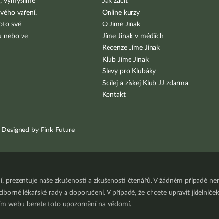
g, vymýšlíme
Jak začít
vého vaření.
Online kurzy
oto své
O Jíme Jinak
bu nebo ve
Jíme Jinak v médiích
Recenze Jíme Jinak
Klub Jíme Jinak
Slevy pro Klubáky
Sdílej a získej Klub JJ zdarma
Kontakt
Designed by Pink Future
ní, prezentuje naše zkušenosti a zkušenosti čtenářů. V žádném případě 
orné lékařské rady a doporučení. V případě, že chcete upravit jídelníček 
ním webu berete toto upozornění na vědomí.