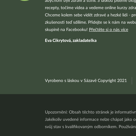
abychom byli zdraví a štíhlí. S láskou píšeme blo
recepty, točíme videa a vedeme online kurzy zdra
Chceme kolem sebe vidět zdravé a hezké lidi - pr
zkušenosti teď sdílíme. Přidejte se k nám na we
skupině na Facebooku!
Přečtěte si o nás více
Eva Cikrytová, zakladatelka
Vyrobeno s láskou v Sázavě Copyright 2021
Upozornění: Obsah těchto stránek je informativ
Jakékoliv uvedené informace nelze chápat jako odb
svůj stav s kvalifikovaným odborníkem. Používá