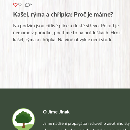
52
9
Kašel, rýma a chřipka: Proč je máme?
Na podzim jsou citlivé plíce a tlusté střevo. Pokud je
nemáme v pořádku, pocítíme to na průduškách. Hrozí
kašel, rýma a chřipka. Na vině obvykle není stude
...
O Jíme Jinak
Jsme nadšení propagátoři zdravého životního styl