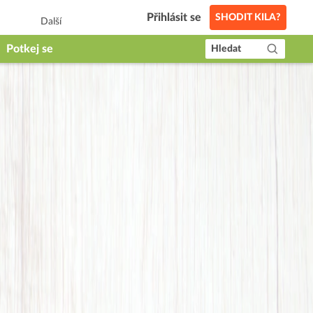
Přihlásit se
SHODIT KILA?
Další
Potkej se
Hledat