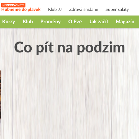
Hubneme do plavek
Klub JJ
Zdravá snídaně
Super saláty
Kurzy
Klub
Proměny
O Evě
Jak začít
Magazín
Co pít na podzim