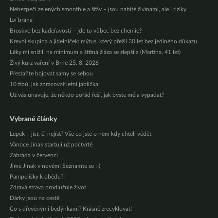
Nebezpečí zelených smoothie a šťáv – jsou nabité živinami, ale i riziky
Lví brána
Broskve bez kadeřavosti – jde to vůbec bez chemie?
Krevní skupina a jídelníček: mýtus, který přežil 30 let bez jediného důkazu
Léky mi snížili na minimum a štítná žláza se zlepšila (Martina, 41 let)
Živý kurz vaření v Brně 25. 8. 2026
Přestaňte bojovat samy se sebou
10 tipů, jak zpracovat letní jablíčka
Už vás unavuje, že někdo pořád řeší, jak byste měla vypadat?
Vybrané články
Lepek – jíst, či nejíst? Vše co jste o něm kdy chtěli vědět
Vánoce Jinak startují už počtvrté
Zahrada v červenci
Jíme Jinak v novém! Seznamte se :-)
Pampelišky k obědu?!
Zdravá strava prodlužuje život
Dárky jsou na cestě
Co s dřevěnými bedýnkami? Krásně zrecyklovat!