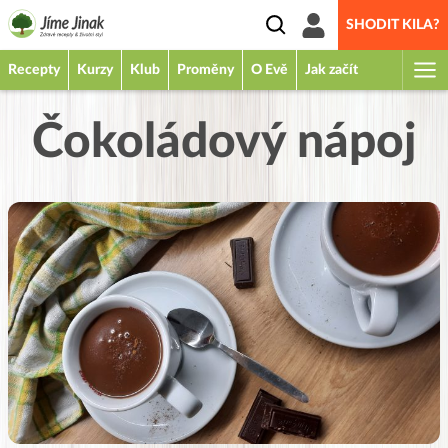
SHODIT KILA?
Recepty
Kurzy
Klub
Proměny
O Evě
Jak začít
Čokoládový nápoj