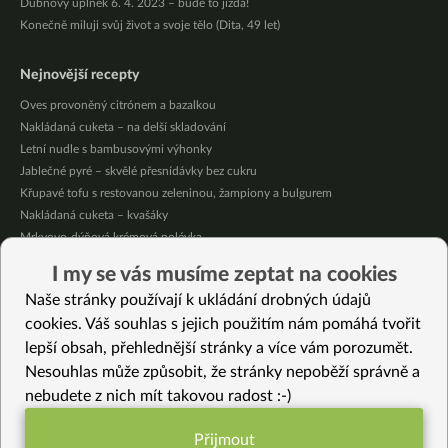
Dubnový úplněk 6. 4. 2023 – bude to jízda!
Konečně miluji svůj život a svoje tělo (Dita, 49 let)
Nejnovější recepty
Oves provoněný citrónem a bazalkou
Nakládaná cuketa – na delší skladování
Letní nudle s bambusovými výhonky
Jablečné pyré – skvělé přesnídávky bez cukru
Křupavé tofu s restovanou zeleninou, žampiony a bulgurem
Nakládaná cuketa – kvašáky
Mrkvovo-dýňová krémová polévka
Osvěžující kuskus
I my se vás musíme zeptat na cookies
Osvěžující čaj s citronovými bylinkami
Naše stránky používají k ukládání drobných údajů
Nepečený jablečný dort s rybízem
cookies. Váš souhlas s jejich použitím nám pomáhá tvořit
lepší obsah, přehlednější stránky a více vám porozumět.
Vybrané recepty
Nesouhlas může způsobit, že stránky nepoběží správně a
Těstoviny na pórku a tofu
nebudete z nich mít takovou radost :-)
Nepečený jahodový dort
Fazolovo-dýňová HIT polévka
Přijmout