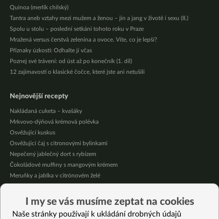
Quinoa (merlík chilský)
Tantra aneb vztahy mezi mužem a ženou – jin a jang v životě i sexu (II.)
Spolu u stolu – poslední setkání tohoto roku v Praze
Mražená versus čerstvá zelenina a ovoce. Víte, co je lepší?
Příznaky úzkosti: Odhalte jí včas
Poznej své trávení: od úst až po konečník (1. díl)
12 zajímavostí o klasické čočce, které jste ani netušili
Nejnovější recepty
Nakládaná cuketa – kvašáky
Mrkvovo-dýňová krémová polévka
Osvěžující kuskus
Osvěžující čaj s citronovými bylinkami
Nepečený jablečný dort s rybízem
Čokoládové muffiny s mangovým krémem
Meruňky a jablka v citrónovém želé
Krémová zeleninová polévka s koprem a vločkami
Celozrnná rýže basmati se zeleninou
I my se vás musíme zeptat na cookies
Citrónové muffiny s borůvkovým krémem
Naše stránky používají k ukládání drobných údajů