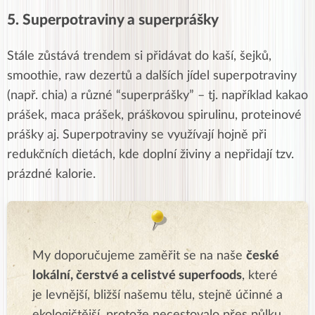
5. Superpotraviny a superprášky
Stále zůstává trendem si přidávat do kaší, šejků,
smoothie, raw dezertů a dalších jídel superpotraviny
(např. chia) a různé “superprášky” – tj. například kakao
prášek, maca prášek, práškovou spirulinu, proteinové
prášky aj. Superpotraviny se využívají hojně při
redukčních dietách, kde doplní živiny a nepřidají tzv.
prázdné kalorie.
My doporučujeme zaměřit se na naše
české
lokální, čerstvé a celistvé superfoods
, které
je levnější, bližší našemu tělu, stejně účinné a