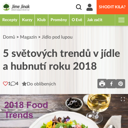
SHODIT KILA?
Recepty
Kurzy
Klub
Proměny
O Evě
Jak začít
Domů
>
Magazín
>
Jídlo pod lupou
5 světových trendů v jídle
a hubnutí roku 2018
1
4
Do oblíbených