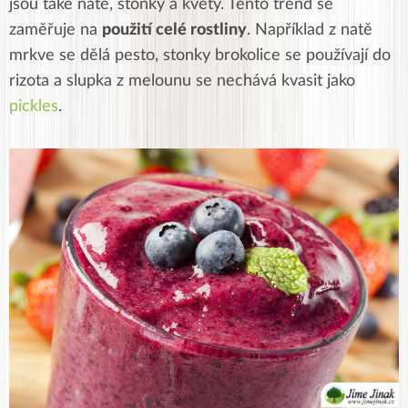
jsou také natě, stonky a květy. Tento trend se
zaměřuje na
použití celé rostliny
. Například z natě
mrkve se dělá pesto, stonky brokolice se používají do
rizota a slupka z melounu se nechává kvasit jako
pickles
.