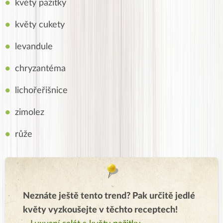
květy pažitky
květy cukety
levandule
chryzantéma
lichořeřišnice
zimolez
růže
Neznáte ještě tento trend? Pak určitě jedlé
květy vyzkoušejte v těchto receptech!