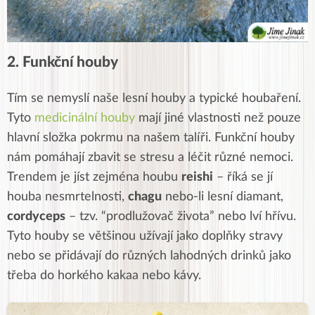
2. Funkční houby
Tím se nemyslí naše lesní houby a typické houbaření.
Tyto
medicinální houby
mají jiné vlastnosti než pouze
hlavní složka pokrmu na našem talíři. Funkční houby
nám pomáhají zbavit se stresu a léčit různé nemoci.
Trendem je jíst zejména houbu
reishi
– říká se jí
houba nesmrtelnosti,
chagu
nebo-li lesní diamant,
cordyceps
– tzv. “prodlužovač života” nebo lví hřívu.
Tyto houby se většinou užívají jako doplňky stravy
nebo se přidávají do různých lahodných drinků jako
třeba do horkého kakaa nebo kávy.