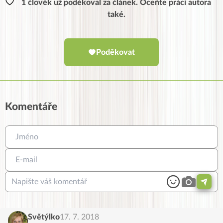
1 člověk už poděkoval za článek. Oceňte práci autora
také.
Poděkovat
Komentáře
Světýlko
17. 7. 2018