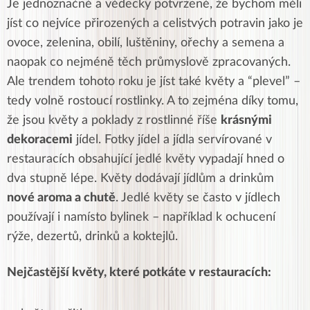
Je jednoznačné a vědecky potvrzené, že bychom měli
jíst co nejvíce přirozených a celistvých potravin jako je
ovoce, zelenina, obilí, luštěniny, ořechy a semena a
naopak co nejméně těch průmyslově zpracovaných.
Ale trendem tohoto roku je jíst také květy a “plevel” –
tedy volně rostoucí rostlinky. A to zejména díky tomu,
že jsou květy a poklady z rostlinné říše
krásnými
dekoracemi
jídel. Fotky jídel a jídla servírované v
restauracích obsahující jedlé květy vypadají hned o
dva stupně lépe. Květy dodávají jídlům a drinkům
nové aroma a chutě
. Jedlé květy se často v jídlech
používají i namísto bylinek – například k ochucení
rýže, dezertů, drinků a koktejlů.
Nejčastější květy, které potkáte v restauracích: