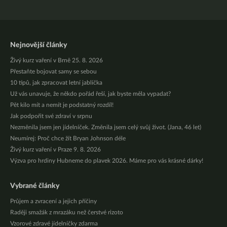
Nejnovější články
Živý kurz vaření v Brně 25. 8. 2026
Přestaňte bojovat samy se sebou
10 tipů, jak zpracovat letní jablíčka
Už vás unavuje, že někdo pořád řeší, jak byste měla vypadat?
Pět kilo mít a nemít je podstatný rozdíl!
Jak podpořit své zdraví v srpnu
Nezměnila jsem jen jídelníček. Změnila jsem celý svůj život. (Jana, 46 let)
Neumírej: Proč chce žít Bryan Johnson déle
Živý kurz vaření v Praze 9. 8. 2026
Výzva pro hrdiny Hubneme do plavek 2026. Máme pro vás krásné dárky!
Vybrané články
Průjem a zvracení a jejich příčiny
Raději smažák z mrazáku než čerstvé rizoto
Vzorové zdravé jídelníčky zdarma