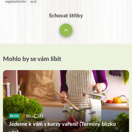
vegetariánství
acai
Schovat štítky
Mohlo by se vám líbit
80
31
BLOG
Jedeme k vám s kurzy vaření! (Termíny blízko