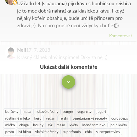
Už řadu let (s pauzama) piju kávu s houbičkou reishi a
je to moc dobrá náhražka za klasickou kávu. I když
nějaký kofein obsahuje, bude určitě přínosem pro
zdraví ;-). Na caro prostě není vždycky chuť :-))))
Komentovat
Neli
17. 7. 2018
Krásný článek plný inspirace! Díky za něj ;)
Ukázat další komentáře
Komentovat
borůvky
maca
lískové ořechy
burger
veganství
jogurt
rostlinné mléko
kešu
vegan
reishi
vegetariánské recepty
cordyceps
mléko
chaga
houby
sýr
maso
květy
lněné semínko
jedlé květy
pesto
lví hříva
vlašské ořechy
superfoods
chia
superpotraviny