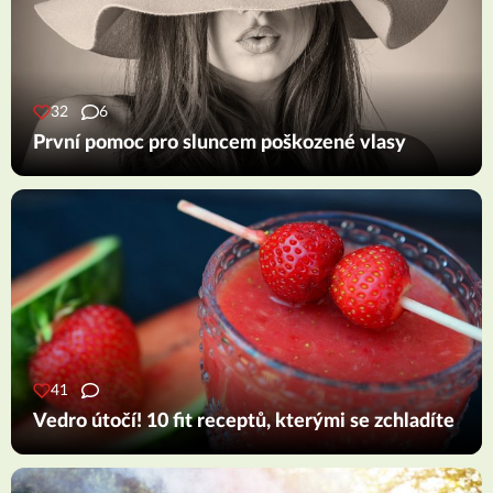
32
6
První pomoc pro sluncem poškozené vlasy
41
Vedro útočí! 10 fit receptů, kterými se zchladíte