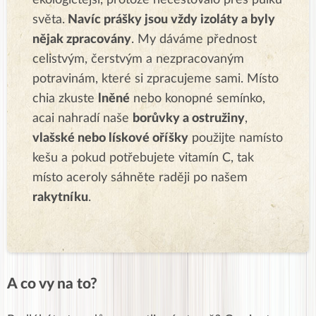
ekologičtější, protože necestovalo přes půlku
světa.
Navíc prášky jsou vždy izoláty a byly
nějak zpracovány
. My dáváme přednost
celistvým, čerstvým a nezpracovaným
potravinám, které si zpracujeme sami. Místo
chia zkuste
lněné
nebo konopné semínko,
acai nahradí naše
borůvky a ostružiny
,
vlašské nebo lískové oříšky
použijte namísto
kešu a pokud potřebujete vitamín C, tak
místo aceroly sáhněte raději po našem
rakytníku
.
A co vy na to?