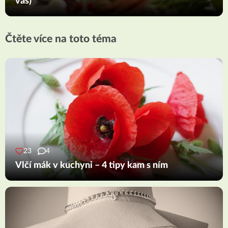
vás)
Čtěte více na toto téma
23
4
Vlčí mák v kuchyni – 4 tipy kam s ním