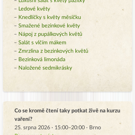
–
Luxusní salát s květy pažitky
–
Ledové květy
–
Knedlíčky s květy měsíčku
–
Smažené bezinkové květy
–
Nápoj z pupálkových květů
–
Salát s vlčím mákem
–
Zmrzlina z bezinkových květů
–
Bezinková limonáda
–
Naložené sedmikrásky
Co se kromě čtení taky potkat živě na kurzu
vaření?
25. srpna 2026 · 15:00–20:00 · Brno