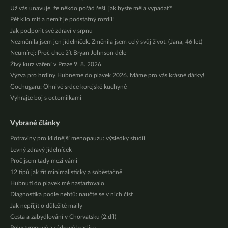
Už vás unavuje, že někdo pořád řeší, jak byste měla vypadat?
Pět kilo mít a nemít je podstatný rozdíl!
Jak podpořit své zdraví v srpnu
Nezměnila jsem jen jídelníček. Změnila jsem celý svůj život. (Jana, 46 let)
Neumírej: Proč chce žít Bryan Johnson déle
Živý kurz vaření v Praze 9. 8. 2026
Výzva pro hrdiny Hubneme do plavek 2026. Máme pro vás krásné dárky!
Gochugaru: Ohnivé srdce korejské kuchyně
Vyhrajte boj s octomilkami
Vybrané články
Potraviny pro klidnější menopauzu: výsledky studií
Levný zdravý jídelníček
Proč jsem tady mezi vámi
12 tipů jak žít minimalisticky a soběstačně
Hubnutí do plavek mě nastartovalo
Diagnostika podle nehtů: naučte se v nich číst
Jak nepřijít o důležité maily
Cesta a zabydlování v Chorvatsku (2.díl)