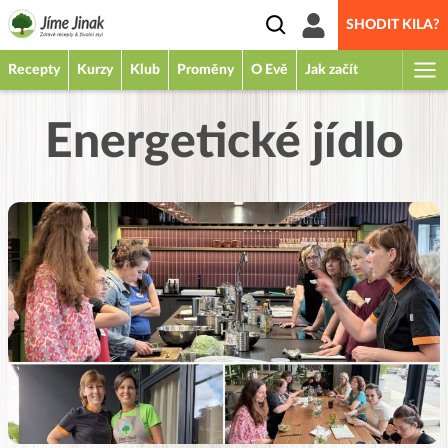
SHODIT KILA?
Recepty
Kurzy
Klub
Proměny
O Evě
Jak začít
Energetické jídlo