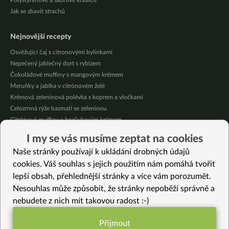
Polystyrenové a sádrové kraslice
Jak se zbavit strachů
Nejnovější recepty
Osvěžující čaj s citronovými bylinkami
Nepečený jablečný dort s rybízem
Čokoládové muffiny s mangovým krémem
Meruňky a jablka v citrónovém želé
Krémová zeleninová polévka s koprem a vločkami
Celozrnná rýže basmati se zeleninou
Citrónové muffiny s borůvkovým krémem
Korejský mrkvový salát
I my se vás musíme zeptat na cookies
Bezinková marmeláda s datlemi, skořicí a hřebíčkem
Naše stránky používají k ukládání drobných údajů
Krémové letní cannellini
cookies. Váš souhlas s jejich použitím nám pomáhá tvořit
lepší obsah, přehlednější stránky a více vám porozumět.
Vybrané recepty
Nesouhlas může způsobit, že stránky nepoběží správně a
Meruňkový míša do skleničky (bez lepku)
nebudete z nich mít takovou radost :-)
Houby na talíři
Rigatoni s hořčicovou omáčkou
Přijmout
Šoulet aneb hrách a kroupy