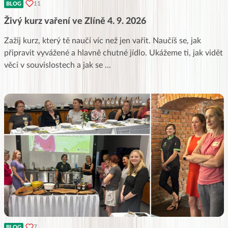
11
BLOG
Živý kurz vaření ve Zlíně 4. 9. 2026
Zažij kurz, který tě naučí víc než jen vařit. Naučíš se, jak
připravit vyvážené a hlavně chutné jídlo. Ukážeme ti, jak vidět
věci v souvislostech a jak se
...
7
BLOG