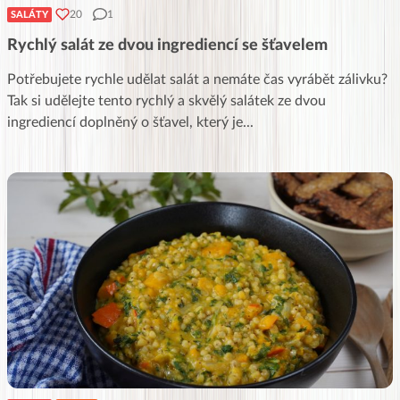
20
1
SALÁTY
Rychlý salát ze dvou ingrediencí se šťavelem
Potřebujete rychle udělat salát a nemáte čas vyrábět zálivku?
Tak si udělejte tento rychlý a skvělý salátek ze dvou
ingrediencí doplněný o šťavel, který je
...