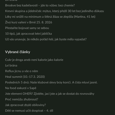
Broskve bez kadeřavosti – jde to vůbec bez chemie?
Krevní skupina a jídelníček: mýtus, který přežil 30 let bez jediného důkazu
Léky mi snížili na minimum a štítná žláza se zlepšila (Martina, 41 let)
Živý kurz vaření v Brně 25. 8. 2026
Přestaňte bojovat samy se sebou
10 tipů, jak zpracovat letní jablíčka
Už vás unavuje, že někdo pořád řeší, jak byste měla vypadat?
Vybrané články
Cukr je droga aneb není kalorie jako kalorie
Lví brána
Reflux jícnu a vše o něm
Heal summit (10.-17.3. 2020)
Posledních 5 dnů: Naše klubové slevy brzy končí. A čísla mluví jasně.
Na food exkurzi v Sapě
Jste element OHEŇ? Zjistěte, jací jste a jak se dostat do rovnováhy
Proč nemůžu zhubnout?
Jak zpracovat zbylé obiloviny?
Děti se nemusí učit dospívat – 4. díl