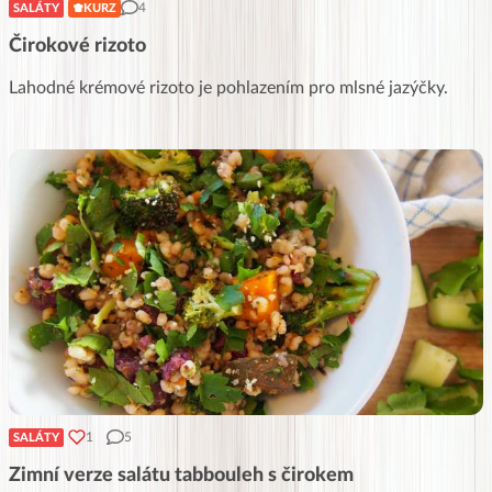
4
SALÁTY
KURZ
Čirokové rizoto
Lahodné krémové rizoto je pohlazením pro mlsné jazýčky.
1
5
SALÁTY
Zimní verze salátu tabbouleh s čirokem