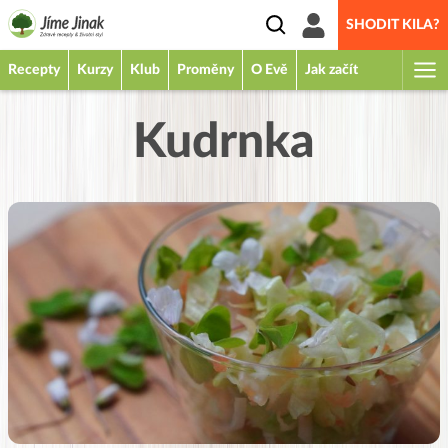
SHODIT KILA?
Recepty
Kurzy
Klub
Proměny
O Evě
Jak začít
Kudrnka