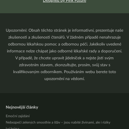
Designed by Pink Future
Upozornění: Obsah těchto stránek je informativní, prezentuje naše
zkušenosti a zkušenosti čtenářů. V žádném případě nenahrazuje
odbornou lékařskou pomoc a odbornou péči. Jakékoliv uvedené
informace nelze chápat jako odborné lékařské rady a doporučení.
V případě, že chcete upravit jídelníček a nejste jistí svým
zdravotním stavem, zkonzultujte, prosím, svůj stav s
kvalifikovaným odborníkem. Používáním webu berete toto
upozornění na vědomí.
Nejnovější články
Emoční zajídání
Nebezpečí zelených smoothie a šťáv – jsou nabité živinami, ale i riziky
Lví brána