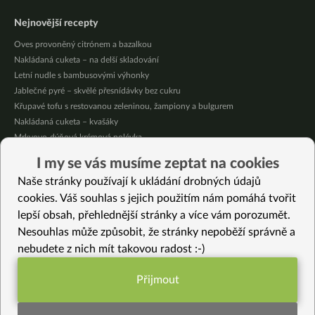
Nejnovější recepty
Oves provoněný citrónem a bazalkou
Nakládaná cuketa – na delší skladování
Letní nudle s bambusovými výhonky
Jablečné pyré – skvělé přesnídávky bez cukru
Křupavé tofu s restovanou zeleninou, žampiony a bulgurem
Nakládaná cuketa – kvašáky
Mrkvovo-dýňová krémová polévka
Osvěžující kuskus
I my se vás musíme zeptat na cookies
Osvěžující čaj s citronovými bylinkami
Naše stránky používají k ukládání drobných údajů
Nepečený jablečný dort s rybízem
cookies. Váš souhlas s jejich použitím nám pomáhá tvořit
lepší obsah, přehlednější stránky a více vám porozumět.
Vybrané recepty
Nesouhlas může způsobit, že stránky nepoběží správně a
Jak na fazole adzuki
nebudete z nich mít takovou radost :-)
Tempeh s mrkvovou salsou
Jednoduchá smetanová omáčka ze zelí a celeru (bez smetany)
Přijmout
Nejrychlejší miso polévka s řasou
Funkční nastavení potřebujeme (vždy
Dan Dan noodles jinak
aktivní)