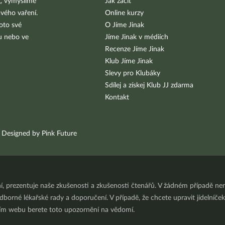
g, vymýšlíme
Jak začít
vého vaření.
Online kurzy
oto své
O Jíme Jinak
bu nebo ve
Jíme Jinak v médiích
Recenze Jíme Jinak
Klub Jíme Jinak
Slevy pro Klubáky
Sdílej a získej Klub JJ zdarma
Kontakt
Designed by Pink Future
ní, prezentuje naše zkušenosti a zkušenosti čtenářů. V žádném případě 
orné lékařské rady a doporučení. V případě, že chcete upravit jídelníček 
ním webu berete toto upozornění na vědomí.