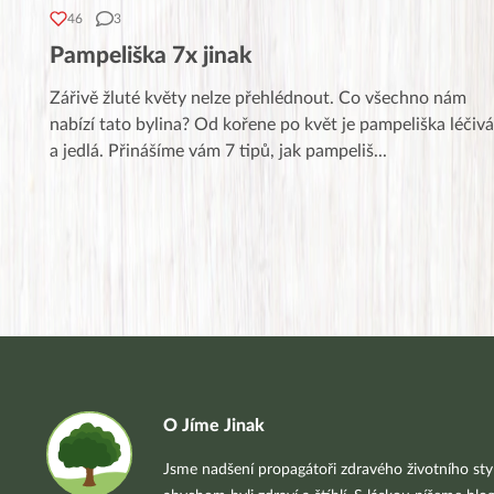
46
3
Pampeliška 7x jinak
Zářivě žluté květy nelze přehlédnout. Co všechno nám
nabízí tato bylina? Od kořene po květ je pampeliška léčivá
a jedlá. Přinášíme vám 7 tipů, jak pampeliš
...
O Jíme Jinak
Jsme nadšení propagátoři zdravého životního styl