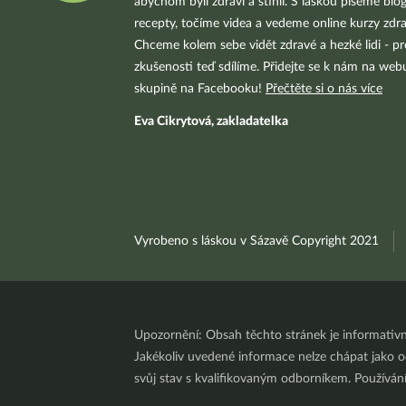
abychom byli zdraví a štíhlí. S láskou píšeme blo
recepty, točíme videa a vedeme online kurzy zdra
Chceme kolem sebe vidět zdravé a hezké lidi - pr
zkušenosti teď sdílíme. Přidejte se k nám na we
skupině na Facebooku!
Přečtěte si o nás více
Eva Cikrytová, zakladatelka
Vyrobeno s láskou v Sázavě Copyright 2021
Upozornění: Obsah těchto stránek je informativ
Jakékoliv uvedené informace nelze chápat jako odb
svůj stav s kvalifikovaným odborníkem. Používá