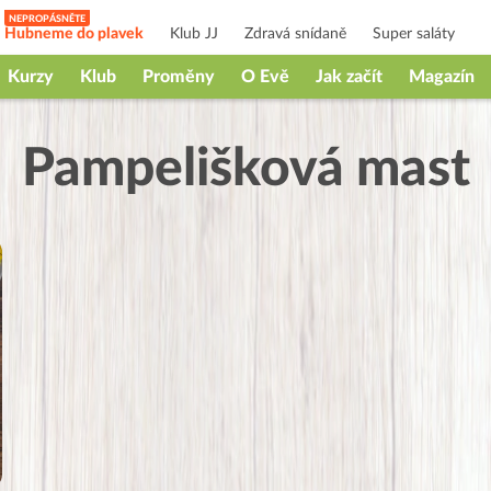
Hubneme do plavek
Klub JJ
Zdravá snídaně
Super saláty
Kurzy
Klub
Proměny
O Evě
Jak začít
Magazín
Pampelišková mast