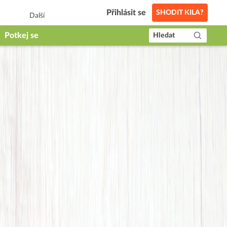
Přihlásit se
SHODIT KILA?
Další
Potkej se
Hledat