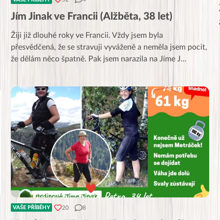
Jím Jinak ve Francii (Alžběta, 38 let)
Žiji již dlouhé roky ve Francii. Vždy jsem byla
přesvědčená, že se stravuji vyváženě a neměla jsem pocit,
že dělám něco špatně. Pak jsem narazila na Jíme J
...
20
8
VAŠE PŘÍBĚHY