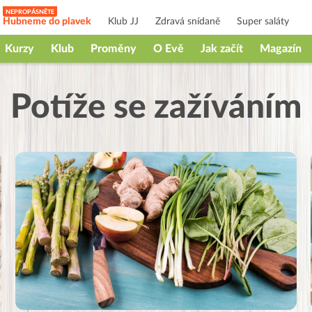
Hubneme do plavek
Klub JJ
Zdravá snídaně
Super saláty
Kurzy
Klub
Proměny
O Evě
Jak začít
Magazín
Potíže se zažíváním