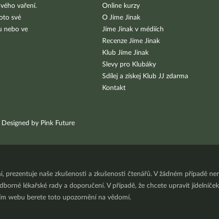
vého vaření.
Online kurzy
oto své
O Jíme Jinak
bu nebo ve
Jíme Jinak v médiích
Recenze Jíme Jinak
Klub Jíme Jinak
Slevy pro Klubáky
Sdílej a získej Klub JJ zdarma
Kontakt
Designed by Pink Future
ní, prezentuje naše zkušenosti a zkušenosti čtenářů. V žádném případě 
orné lékařské rady a doporučení. V případě, že chcete upravit jídelníček 
ním webu berete toto upozornění na vědomí.