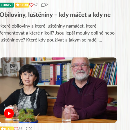
67
21
ZDRAVÍ
KLUB
Obiloviny, luštěniny – kdy máčet a kdy ne
Které obiloviny a které luštěniny namáčet, které
fermentovat a které nikoli? Jsou lepší mouky obilné nebo
luštěninové? Které kdy používat a jakým se raději
...
35
2
KLUB