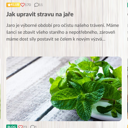
170
11
KLUB
Jak upravit stravu na jaře
Jaro je výborné období pro očistu našeho trávení. Máme
šanci se zbavit všeho starého a nepotřebného, zároveň
máme dost síly postavit se čelem k novým výzvá
...
23
1
BLOG