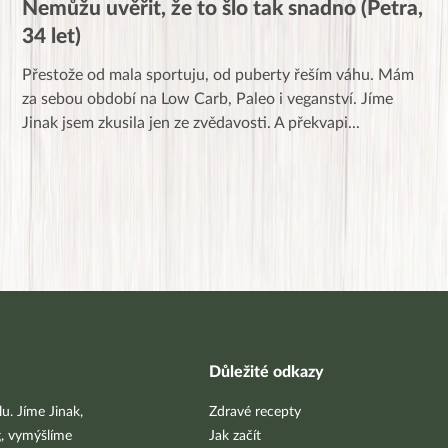
Nemůžu uvěřit, že to šlo tak snadno (Petra,
34 let)
Přestože od mala sportuju, od puberty řeším váhu. Mám
za sebou období na Low Carb, Paleo i veganství. Jíme
Jinak jsem zkusila jen ze zvědavosti. A překvapi
...
Důležité odkazy
u. Jíme Jinak,
Zdravé recepty
g, vymýšlíme
Jak začít