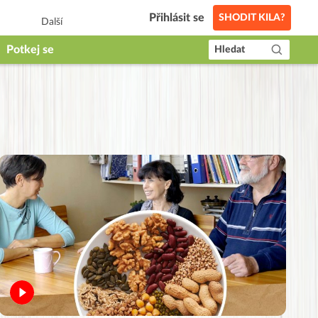
Přihlásit se
SHODIT KILA?
Další
Potkej se
Hledat