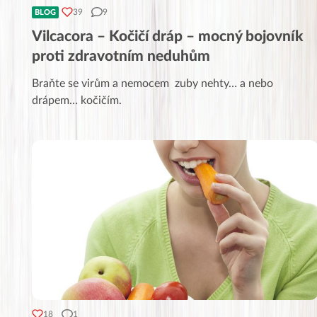
39
9
BLOG
Vilcacora – Kočičí dráp – mocný bojovník
proti zdravotním neduhům
Braňte se virům a nemocem zuby nehty… a nebo
drápem… kočičím.
18
1