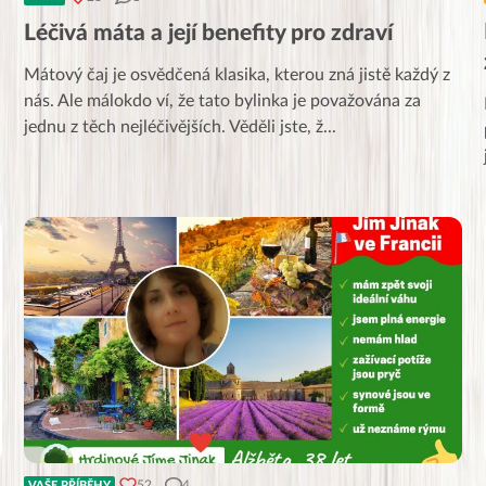
Léčivá máta a její benefity pro zdraví
Mátový čaj je osvědčená klasika, kterou zná jistě každý z
nás. Ale málokdo ví, že tato bylinka je považována za
jednu z těch nejléčivějších. Věděli jste, ž
...
52
4
VAŠE PŘÍBĚHY