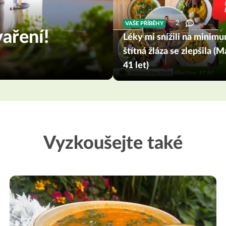
2
VAŠE PŘÍBĚHY
aření!
Léky mi snížili na minimu
štítná žláza se zlepšila (M
41 let)
Vyzkoušejte také