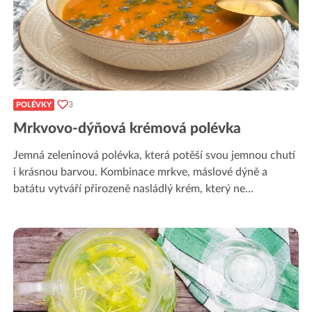
3
POLÉVKY
Mrkvovo-dýňová krémová polévka
Jemná zeleninová polévka, která potěší svou jemnou chutí
i krásnou barvou. Kombinace mrkve, máslové dýně a
batátu vytváří přirozeně nasládlý krém, který ne
...