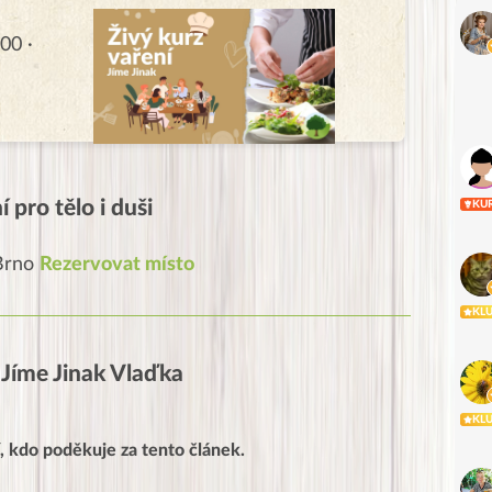
00 ·
 pro tělo i duši
KU
 Brno
Rezervovat místo
KL
Jíme Jinak Vlaďka
KL
, kdo poděkuje za tento článek.