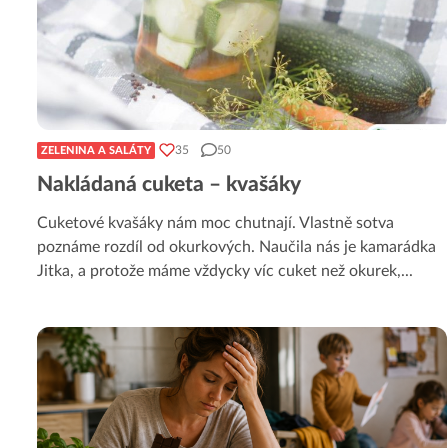
35
50
ZELENINA A SALÁTY
Nakládaná cuketa – kvašáky
Cuketové kvašáky nám moc chutnají. Vlastně sotva
poznáme rozdíl od okurkových. Naučila nás je kamarádka
Jitka, a protože máme vždycky víc cuket než okurek,
...