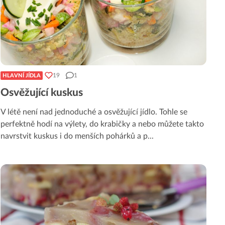
19
1
HLAVNÍ JÍDLA
Osvěžující kuskus
V létě není nad jednoduché a osvěžující jídlo. Tohle se
perfektně hodí na výlety, do krabičky a nebo můžete takto
navrstvit kuskus i do menších pohárků a p
...