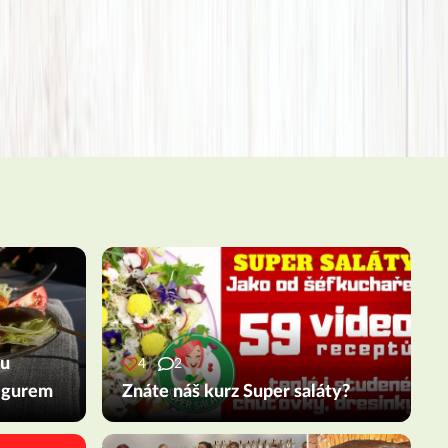
ou
4
2
ulgurem
Znáte náš kurz Super saláty?