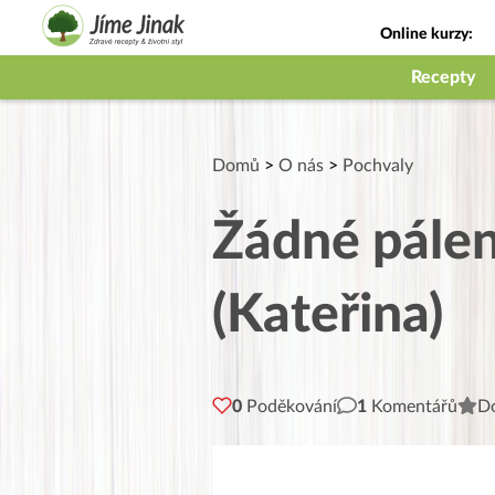
Online kurzy:
Jak na babičky
Recepty
Domů
>
O nás
>
Pochvaly
Žádné pálení
(Kateřina)
0
Poděkování
1
Komentářů
Do