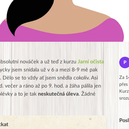
Jana
absolutní nováček a už teď z kurzu
Jarní očista
J
P
★★★★★
dycky jsem snídala už v 6 a mezi 8-9 mě pak
Moc Vám všem děkuji za krásný pátek,
Za 1
o. Dělo se to vždy ať jsem snědla cokoliv. Asi
obzvlášť velké poděkování, obdiv a
přes
. večer a ráno až po 9. hod. a žáha pálila jen
uznání pro hlavní dvojici Peťa a Gábi!! 👏
Kurz
lévky a to je tak
neskutečná úleva
. Žádné
Posílá…
sroz
Pos
tkat