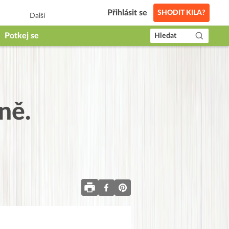
Přihlásit se
SHODIT KILA?
Další
Potkej se
Hledat
ně.