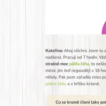
Kateřina:
Ahoj všichni. Jsem tu 
nadšená. Pracuji od 7 hodin. Vž
strašně moc
pálila žáha
, to nešl
měsíc jím teď nejpozději v 18 hod
někdy. Pak jsem zařadila miso po
pálení žáhy
a v bříšku krásně.
Co se kromě čtení taky po