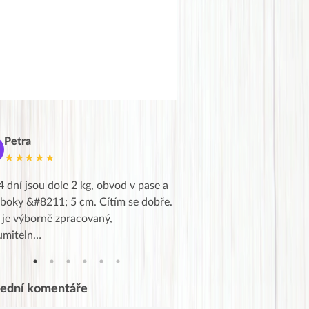
Petra
Marie
M
★★★★★
★★★★★
4 dní jsou dole 2 kg, obvod v pase a
Dnes jsem to konečně vytáh
 boky &#8211; 5 cm. Cítím se dobře.
zapadlé pošty a poslechla j
 je výborně zpracovaný,
videa od EVY. Koho by nepř
umiteln…
tahl…
lední komentáře