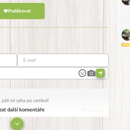
Poděkovat
KL
1
 pálí mi zaha po cemkoli
at další komentáře
Komentovat