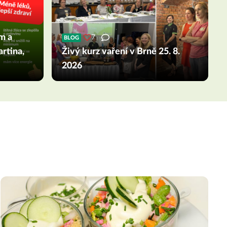
m a
7
BLOG
artina,
Živý kurz vaření v Brně 25. 8.
2026