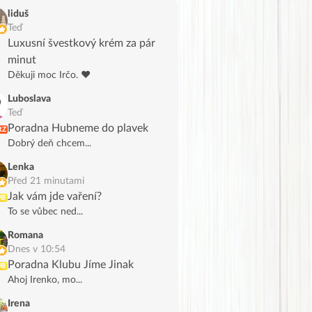
liduš
Teď
Luxusní švestkový krém za pár
minut
Děkuji moc Irčo. ❤️
Luboslava
Teď
Poradna Hubneme do plavek
RZ
Dobrý deň chcem...
Lenka
Před 21 minutami
Jak vám jde vaření?
UB
To se vůbec ned...
Romana
Dnes v 10:54
Poradna Klubu Jíme Jinak
UB
Ahoj Irenko, mo...
Irena