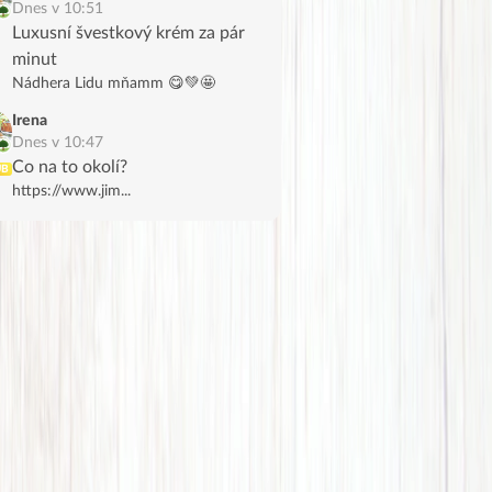
Dnes v 10:51
Luxusní švestkový krém za pár
minut
Nádhera Lidu mňamm 😋💚🤩
Irena
Dnes v 10:47
Co na to okolí?
UB
https://www.jim...