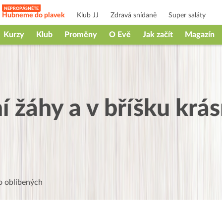
Hubneme do plavek
Klub JJ
Zdravá snídaně
Super saláty
Kurzy
Klub
Proměny
O Evě
Jak začít
Magazín
 žáhy a v bříšku krás
 oblíbených