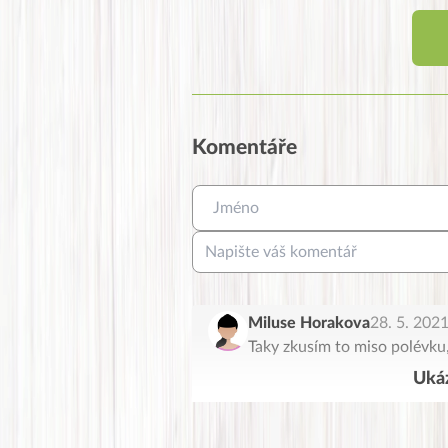
Komentáře
Miluse Horakova
28. 5. 202
Taky zkusím to miso polévku,
Ukáz