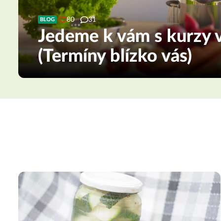
80
31
BLOG
Jedeme k vám s kurzy v
(Termíny blízko vás)