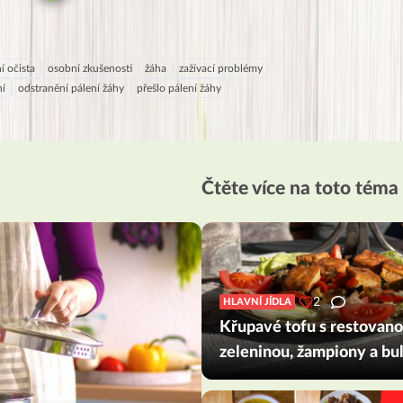
í očista
osobní zkušenosti
žáha
zažívací problémy
ní
odstranění pálení žáhy
přešlo pálení žáhy
Čtěte více na toto téma
2
HLAVNÍ JÍDLA
Křupavé tofu s restovan
zeleninou, žampiony a b