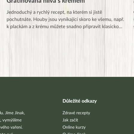
Gratinovaná hlíva s krémem
Jednoduchý a rychlý recept, na kterém si jistě
pochutnáte. Houby jsou vynikající skoro ke všemu, např.
k plackám a z krému můžete snadno připravit klasicko
...
Důležité odkazy
u. Jíme Jinak,
Zdravé recepty
g, vymýšlíme
Jak začít
vého vaření.
Online kurzy