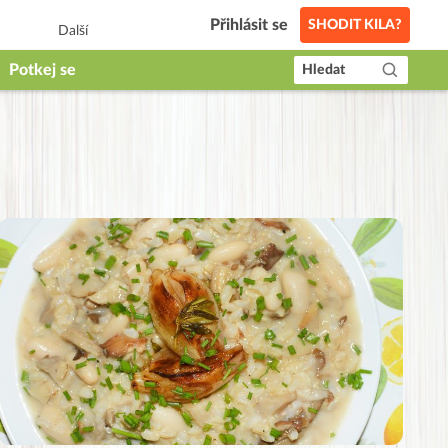
Přihlásit se
SHODIT KILA?
Další
Potkej se
Hledat