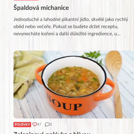
Špaldová míchanice
Jednoduché a lahodné pikantní jídlo, skvělé jako rychlý
oběd nebo večeře. Pokud se budete držet receptu,
nevynecháte koření a další důležité ingredience, u
...
47
3
POLÉVKY