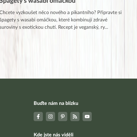
Špagety s wasabi omáčkou
Chcete vyzkoušet něco nového a pikantního? Připravte si
špagety s wasabi omáčkou, které kombinují zdravé
suroviny s exotickou chutí. Recept je veganský, ry
...
Buďte nám na blízku
Kde jste nás viděli