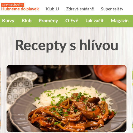
Hubneme do plavek
Klub JJ
Zdravá snídaně
Super saláty
Kurzy
Klub
Proměny
O Evě
Jak začít
Magazín
Recepty s hlívou