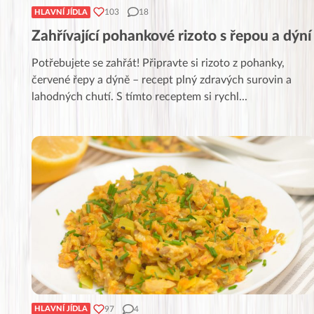
103
18
HLAVNÍ JÍDLA
Zahřívající pohankové rizoto s řepou a dýní
Potřebujete se zahřát! Připravte si rizoto z pohanky,
červené řepy a dýně – recept plný zdravých surovin a
lahodných chutí. S tímto receptem si rychl
...
97
4
HLAVNÍ JÍDLA