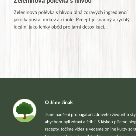
Zeleninová polévka s hlívou
Zeleninová polévka s hlívou plná zdravých ingrediencí
jako kapusta, mrkev a cibule. Recept je snadný a rychlý,
ideální jako lehký oběd pro jarní detoxikaci
...
O Jíme Jinak
Jsme nadšení propagátoři zdravého životního styl
abychom byli zdraví a štíhlí. S láskou píšeme blo
recepty, točíme videa a vedeme online kurzy zdra