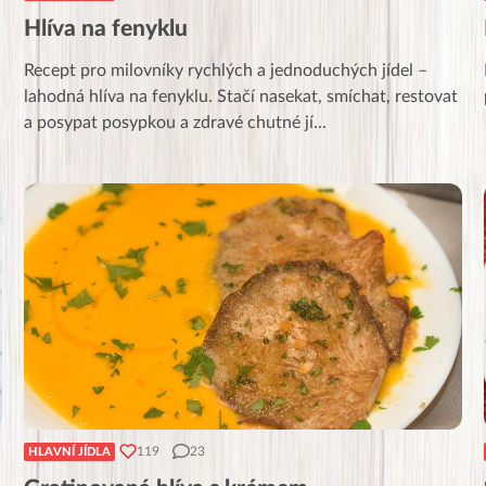
Hlíva na fenyklu
Recept pro milovníky rychlých a jednoduchých jídel –
lahodná hlíva na fenyklu. Stačí nasekat, smíchat, restovat
a posypat posypkou a zdravé chutné jí
...
119
23
HLAVNÍ JÍDLA