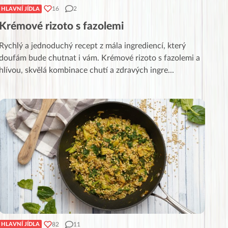
16
2
HLAVNÍ JÍDLA
Krémové rizoto s fazolemi
Rychlý a jednoduchý recept z mála ingrediencí, který
doufám bude chutnat i vám. Krémové rizoto s fazolemi a
hlívou, skvělá kombinace chutí a zdravých ingre
...
82
11
HLAVNÍ JÍDLA