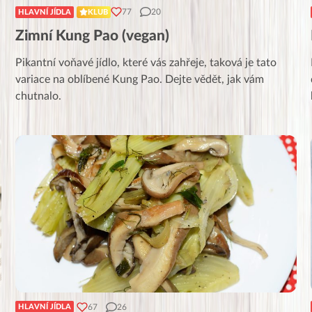
77
20
HLAVNÍ JÍDLA
KLUB
Zimní Kung Pao (vegan)
Pikantní voňavé jídlo, které vás zahřeje, taková je tato
variace na oblíbené Kung Pao. Dejte vědět, jak vám
chutnalo.
67
26
HLAVNÍ JÍDLA