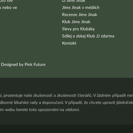
oto své
O Jíme Jinak
bu nebo ve
Jíme Jinak v médiích
Recenze Jíme Jinak
Klub Jíme Jinak
Slevy pro Klubáky
Sdílej a získej Klub JJ zdarma
Kontakt
Designed by Pink Future
ní, prezentuje naše zkušenosti a zkušenosti čtenářů. V žádném případě 
orné lékařské rady a doporučení. V případě, že chcete upravit jídelníček 
ním webu berete toto upozornění na vědomí.