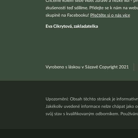
Chceme kolem sebe vidět zdravé a hezké lidi - pr
zkušenosti teď sdílíme. Přidejte se k nám na we
skupině na Facebooku!
Přečtěte si o nás více
Eva Cikrytová, zakladatelka
Vyrobeno s láskou v Sázavě Copyright 2021
Upozornění: Obsah těchto stránek je informativ
Jakékoliv uvedené informace nelze chápat jako odb
svůj stav s kvalifikovaným odborníkem. Používá