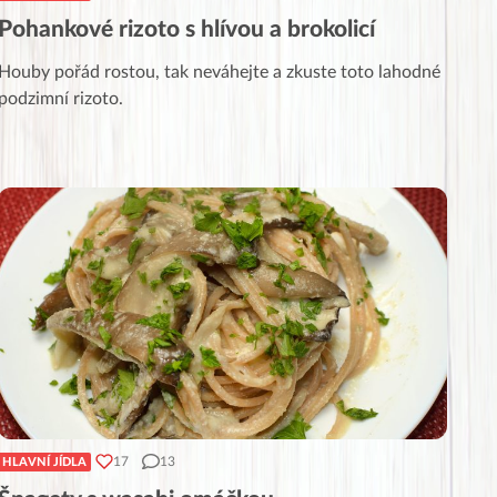
Pohankové rizoto s hlívou a brokolicí
Houby pořád rostou, tak neváhejte a zkuste toto lahodné
podzimní rizoto.
17
13
HLAVNÍ JÍDLA