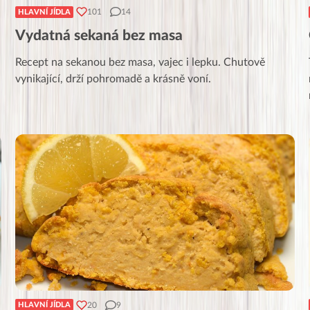
101
14
HLAVNÍ JÍDLA
Vydatná sekaná bez masa
Recept na sekanou bez masa, vajec i lepku. Chutově
vynikající, drží pohromadě a krásně voní.
20
9
HLAVNÍ JÍDLA