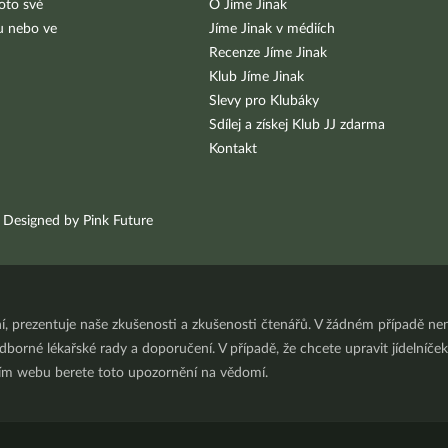
oto své
O Jíme Jinak
bu nebo ve
Jíme Jinak v médiích
Recenze Jíme Jinak
Klub Jíme Jinak
Slevy pro Klubáky
Sdílej a získej Klub JJ zdarma
Kontakt
Designed by Pink Future
ní, prezentuje naše zkušenosti a zkušenosti čtenářů. V žádném případě 
orné lékařské rady a doporučení. V případě, že chcete upravit jídelníček 
ním webu berete toto upozornění na vědomí.