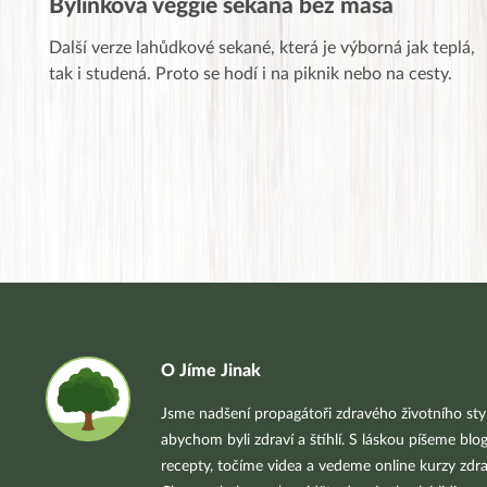
Bylinková veggie sekaná bez masa
Další verze lahůdkové sekané, která je výborná jak teplá,
tak i studená. Proto se hodí i na piknik nebo na cesty.
O Jíme Jinak
Jsme nadšení propagátoři zdravého životního styl
abychom byli zdraví a štíhlí. S láskou píšeme blo
recepty, točíme videa a vedeme online kurzy zdra