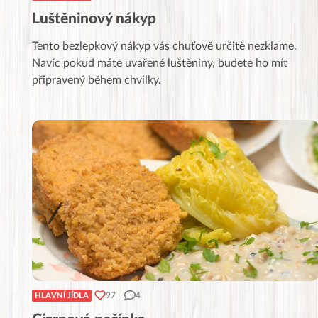
Luštěninový nákyp
Tento bezlepkový nákyp vás chuťově určitě nezklame.
Navíc pokud máte uvařené luštěniny, budete ho mít
připravený během chvilky.
97
4
HLAVNÍ JÍDLA