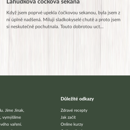
Lahůdková čočková sekaná
Když jsem poprvé upekla čočkovou sekanou, byla jsem z
ní úplně nadšená. Miluji sladkokyselé chutě a proto jsem
si neskutečně pochutnala. Touto dobrotou uct
...
Důležité odkazy
u. Jíme Jinak,
Zdravé recepty
g, vymýšlíme
Jak začít
vého vaření.
Online kurzy