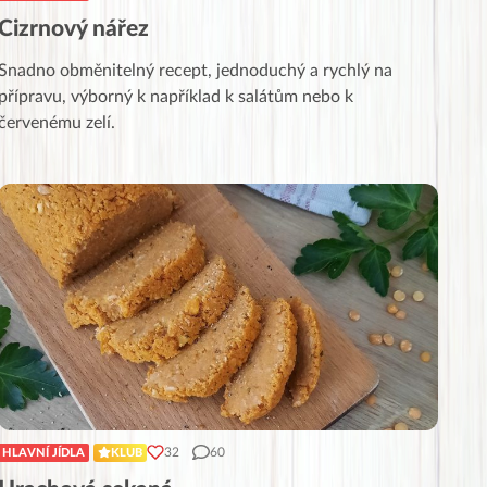
Cizrnový nářez
Snadno obměnitelný recept, jednoduchý a rychlý na
přípravu, výborný k například k salátům nebo k
červenému zelí.
32
60
HLAVNÍ JÍDLA
KLUB