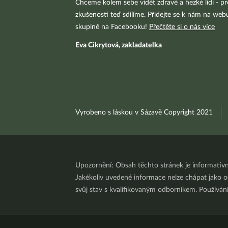
Chceme kolem sebe vidět zdravé a hezké lidi - pr
zkušenosti teď sdílíme. Přidejte se k nám na we
skupině na Facebooku!
Přečtěte si o nás více
Eva Cikrytová, zakladatelka
Vyrobeno s láskou v Sázavě Copyright 2021
Upozornění: Obsah těchto stránek je informativ
Jakékoliv uvedené informace nelze chápat jako odb
svůj stav s kvalifikovaným odborníkem. Používá