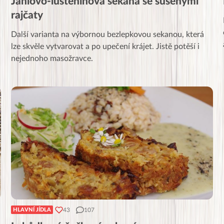
Jáhlovo-luštěninová sekaná se sušenými
rajčaty
Další varianta na výbornou bezlepkovou sekanou, která
lze skvěle vytvarovat a po upečení krájet. Jistě potěší i
nejednoho masožravce.
43
107
HLAVNÍ JÍDLA