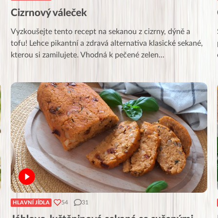
Cizrnový váleček
Vyzkoušejte tento recept na sekanou z cizrny, dýně a
tofu! Lehce pikantní a zdravá alternativa klasické sekané,
kterou si zamilujete. Vhodná k pečené zelen
...
54
31
HLAVNÍ JÍDLA