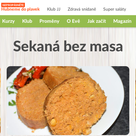
Hubneme do plavek
Klub JJ
Zdravá snídaně
Super saláty
Kurzy
Klub
Proměny
O Evě
Jak začít
Magazín
Sekaná bez masa