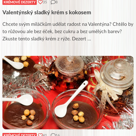
35
8
KRÉMOVÉ DEZERTY
Valentýnský sladký krém s kokosem
Chcete svým miláčkům udělat radost na Valentýna? Chtělo by
to růžovou ale bez éček, bez cukru a bez umělých barev?
Zkuste tento sladký krém z rýže. Dezert
...
41
16
KRÉMOVÉ DEZERTY