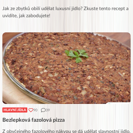
Jak ze zbytků obilí udělat luxusní jídlo? Zkuste tento recept a
uvidíte, jak zabodujete!
90
39
HLAVNÍ JÍDLA
Bezlepková fazolová pizza
Z obyčejného fazolového nákypu se dá udělat slavnostní jídlo,