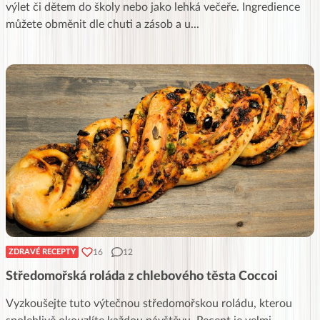
výlet či dětem do školy nebo jako lehká večeře. Ingredience
můžete obměnit dle chuti a zásob a u
...
16
12
ZDRAVÉ RECEPTY
Středomořská roláda z chlebového těsta Coccoi
Vyzkoušejte tuto výtečnou středomořskou roládu, kterou