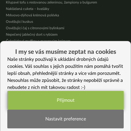
Křupavé tofu s restovanou zeleninou, žampiony a bulgurem
Nakládaná cuketa – kvašáky
Mrkvovo-dýňová krémová polévka
Osvěžující kuskus
Osvěžující čaj s citronovými bylinkami
Nepečený jablečný dort s rybízem
Čokoládové muffiny s mangovým krémem
Meruňky a jablka v citrónovém želé
I my se vás musíme zeptat na cookies
Krémová zeleninová polévka s koprem a vločkami
Naše stránky používají k ukládání drobných údajů
Celozrnná rýže basmati se zeleninou
cookies. Váš souhlas s jejich použitím nám pomáhá tvořit
lepší obsah, přehlednější stránky a více vám porozumět.
Vybrané recepty
Nesouhlas může způsobit, že stránky nepoběží správně a
Lívancové nudle s fazolemi
nebudete z nich mít takovou radost :-)
Salát z vodnice, polníčku a cherry rajčátek
Batátová polévka
Přijmout
Ořechový mooncake
Funkční nastavení potřebujeme (vždy
Hříšný, ale rychlý čokodortík
aktivní)
Bezlepkové knedlíčky z pohanky
Nastavit preference
Celozrnné sušenky
Artyčoky v oleji