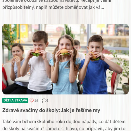
spolehlivě okouzlíte každou návštěvu. Recept je velmi
přizpůsobitelný, náplň můžete obměňovat jak vá
...
16
1
DĚTI A STRAVA
Zdravé svačiny do školy: Jak je řešíme my
Také vám během školního roku dojdou nápady, co dát dětem
do školy na svačinu? Lámete si hlavu, co připravit, aby jim to