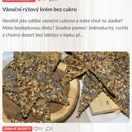
Vánoční rýžový krém bez cukru
Nestihli jste udělat vánoční cukroví a máte chuť na sladké?
Máte bezlepkovou dietu? Snadná pomoc! Jednoduchý, rychlý
a chutný dezert bez laktózy a lepku př
...
25
1
ZDRAVÉ RECEPTY