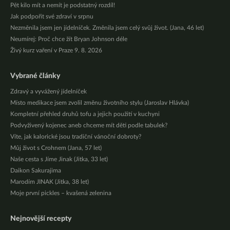
Pět kilo mít a nemít je podstatný rozdíl!
Jak podpořit své zdraví v srpnu
Nezměnila jsem jen jídelníček. Změnila jsem celý svůj život. (Jana, 46 let)
Neumírej: Proč chce žít Bryan Johnson déle
Živý kurz vaření v Praze 9. 8. 2026
Vybrané články
Zdravý a vyvážený jídelníček
Místo medikace jsem zvolil změnu životního stylu (Jaroslav Hlávka)
Kompletní přehled druhů tofu a jejich použití v kuchyni
Podvyživený kojenec aneb chceme mít děti podle tabulek?
Víte, jak kalorické jsou tradiční vánoční dobroty?
Můj život s Crohnem (Jana, 57 let)
Naše cesta s Jíme Jinak (Jitka, 33 let)
Daikon Sakurajima
Marodím JINAK (Jitka, 38 let)
Moje první pickles – kvašená zelenina
Nejnovější recepty