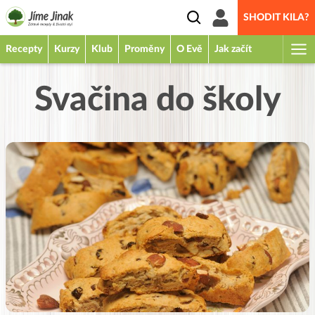
SHODIT KILA?
Recepty
Kurzy
Klub
Proměny
O Evě
Jak začít
Svačina do školy