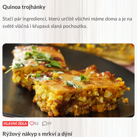
Quinoa trojhánky
Stačí pár ingrediencí, kterú určitě všichni máme doma a je na
světě vláčná i křupavá slaná pochoutka.
82
39
HLAVNÍ JÍDLA
Rýžový nákyp s mrkví a dýní