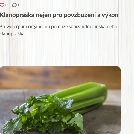
12
3
Klanopraška nejen pro povzbuzení a výkon
Při vyčerpání organismu pomůže schizandra čínská neboli
klanopraška.