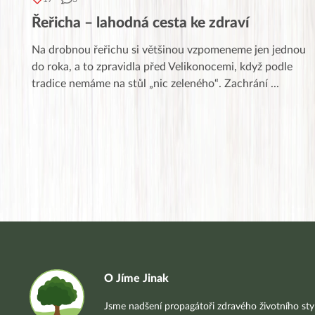
Řeřicha – lahodná cesta ke zdraví
Na drobnou řeřichu si většinou vzpomeneme jen jednou
do roka, a to zpravidla před Velikonocemi, když podle
tradice nemáme na stůl „nic zeleného“. Zachrání
...
O Jíme Jinak
Jsme nadšení propagátoři zdravého životního styl