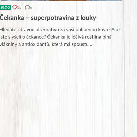
35
6
BLOG
Čekanka – superpotravina z louky
Hledáte zdravou alternativu za vaši oblíbenou kávu? A už
jste slyšeli o čekance? Čekanka je léčivá rostlina plná
vlákniny a antioxidantů, která má spoustu
...