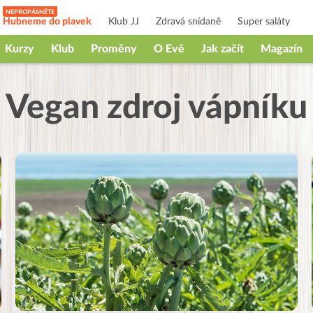
Hubneme do plavek
Klub JJ
Zdravá snídaně
Super saláty
Kurzy
Klub
Proměny
O Evě
Jak začít
Magazín
Vegan zdroj vápníku