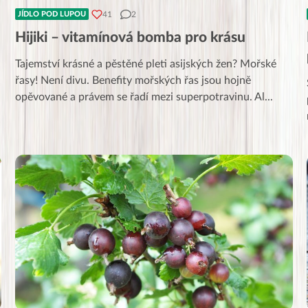
41
2
JÍDLO POD LUPOU
Hijiki – vitamínová bomba pro krásu
Tajemství krásné a pěstěné pleti asijských žen? Mořské
řasy! Není divu. Benefity mořských řas jsou hojně
opěvované a právem se řadí mezi superpotravinu. Al
...