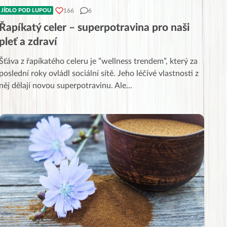
166
6
JÍDLO POD LUPOU
Řapíkatý celer – superpotravina pro naši
pleť a zdraví
Šťáva z řapíkatého celeru je ”wellness trendem”, který za
poslední roky ovládl sociální sítě. Jeho léčivé vlastnosti z
něj dělají novou superpotravinu. Ale
...