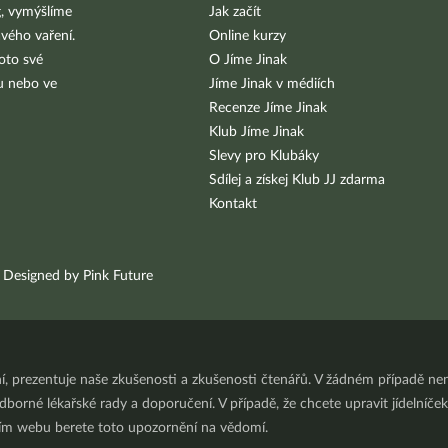
g, vymýšlíme
Jak začít
vého vaření.
Online kurzy
oto své
O Jíme Jinak
bu nebo ve
Jíme Jinak v médiích
Recenze Jíme Jinak
Klub Jíme Jinak
Slevy pro Klubáky
Sdílej a získej Klub JJ zdarma
Kontakt
Designed by Pink Future
ní, prezentuje naše zkušenosti a zkušenosti čtenářů. V žádném případě 
orné lékařské rady a doporučení. V případě, že chcete upravit jídelníček 
ním webu berete toto upozornění na vědomí.