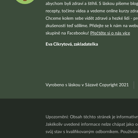
abychom byli zdraví a štíhlí. S láskou píšeme blo
recepty, točíme videa a vedeme online kurzy zdra
Chceme kolem sebe vidět zdravé a hezké lidi - pr
zkušenosti teď sdílíme. Přidejte se k nám na we
skupině na Facebooku!
Přečtěte si o nás více
Eva Cikrytová, zakladatelka
Vyrobeno s láskou v Sázavě Copyright 2021
Upozornění: Obsah těchto stránek je informativ
Jakékoliv uvedené informace nelze chápat jako odb
svůj stav s kvalifikovaným odborníkem. Používá