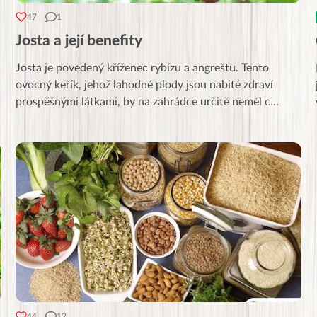
47
1
Josta a její benefity
Josta je povedený kříženec rybízu a angreštu. Tento
ovocný keřík, jehož lahodné plody jsou nabité zdraví
prospěšnými látkami, by na zahrádce určitě neměl c
...
44
12