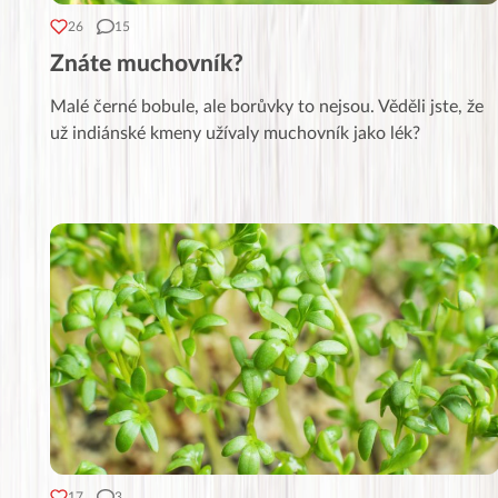
26
15
Znáte muchovník?
Malé černé bobule, ale borůvky to nejsou. Věděli jste, že
už indiánské kmeny užívaly muchovník jako lék?
17
3