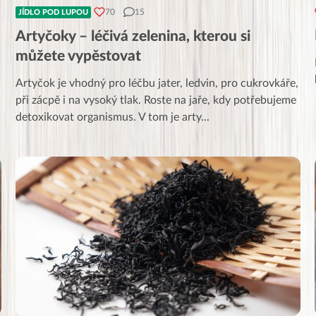
70
15
JÍDLO POD LUPOU
Artyčoky – léčivá zelenina, kterou si
můžete vypěstovat
Artyčok je vhodný pro léčbu jater, ledvin, pro cukrovkáře,
při zácpě i na vysoký tlak. Roste na jaře, kdy potřebujeme
detoxikovat organismus. V tom je arty
...