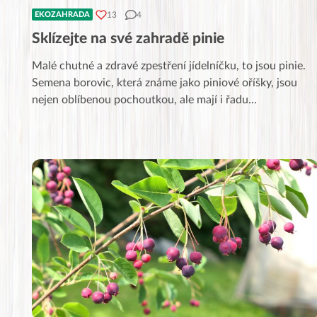
13
4
EKOZAHRADA
Sklízejte na své zahradě pinie
Malé chutné a zdravé zpestření jídelníčku, to jsou pinie.
Semena borovic, která známe jako piniové oříšky, jsou
nejen oblíbenou pochoutkou, ale mají i řadu
...