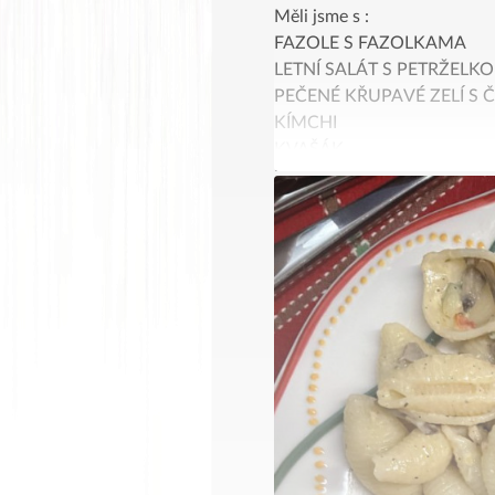
Měli jsme s :
FAZOLE S FAZOLKAMA
LETNÍ SALÁT S PETRŽELK
PEČENÉ KŘUPAVÉ ZELÍ S
KÍMCHI
KVAŠÁK
ŘEDKVIČKA
Mňáááááááááám ❤️
https://www.jimejinak.cz/fa
https://www.jimejinak.cz/let
https://www.jimejinak.cz/pe