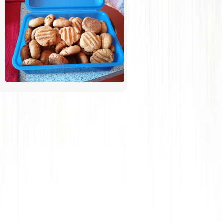
tahini a rýžová mouka, takže jsou z
kukuřičné mouky a z půlky z tahini a z
půlky z mandlovo kokosového másla.
A jsou snad ještě lepší! Stále se
přesvědčuji, že zdravé je dobré😁😁.
Na vánoce je slepím marmeládou jako
linecké, připomínají mi ho. Ale je
pravda, že běžným strávníkům asi
nechutnají (i když já nechápu jak
někomu můžou nechutnat), táta i
brácha říkali, že jsou hořké