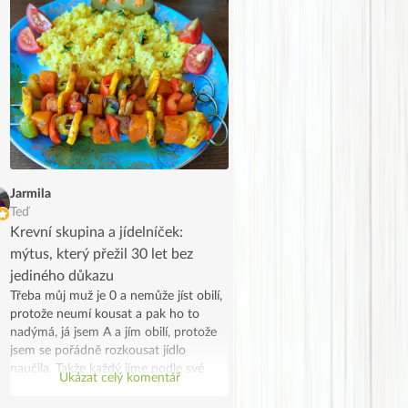
Jarmila
Teď
Krevní skupina a jídelníček:
mýtus, který přežil 30 let bez
jediného důkazu
Třeba můj muž je 0 a nemůže jíst obilí,
protože neumí kousat a pak ho to
nadýmá, já jsem A a jím obilí, protože
jsem se pořádně rozkousat jídlo
naučila. Takže každý jíme podle své
Ukázat celý komentář
skupiny, on z lenosti a já protože se to
náhodou potkalo. Jen takový vtip.