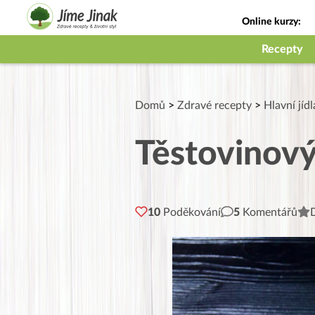
Online kurzy:
Jak na babičky
Recepty
Domů
>
Zdravé recepty
>
Hlavní jídl
Těstovinový
10
Poděkování
5
Komentářů