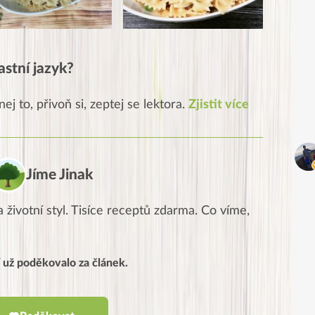
astní jazyk?
ej to, přivoň si, zeptej se lektora.
Zjistit více
Jíme Jinak
 životní styl. Tisíce receptů zdarma. Co víme,
í už poděkovalo za článek.