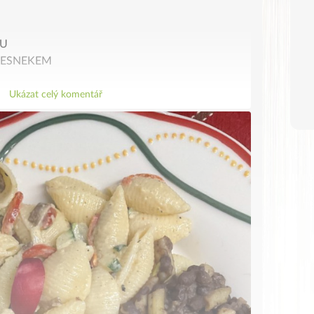
OU
 ČESNEKEM
Ukázat celý komentář
zole-s-fazolkama/
ni-salat-s-petrzelkou/
cene-zeli-s-cesnekem/