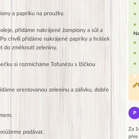
iony a papriku na proužky.
 oleje, přidáme nakrájené žampiony a sůl a
Na
 Po chvíli přidáme nakrájené papriky a hrášek
t do změknutí zeleniny.
rnečku si rozmícháme Tofunézu s lžičkou
dáme orestovanou zeleninu a zálivku, dobře
Jana
J
P
amem.
★★★★★
Moc Vám všem děkuji za krásný pátek,
Za 1
a můžeme podávat.
obzvlášť velké poděkování, obdiv a
přes