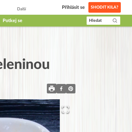
Přihlásit se
SHODIT KILA?
Další
Potkej se
Hledat
eleninou