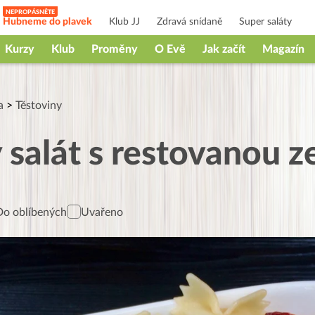
Hubneme do plavek
Klub JJ
Zdravá snídaně
Super saláty
Kurzy
Klub
Proměny
O Evě
Jak začít
Magazín
a
>
Těstoviny
 salát s restovanou z
Do oblíbených
Uvařeno