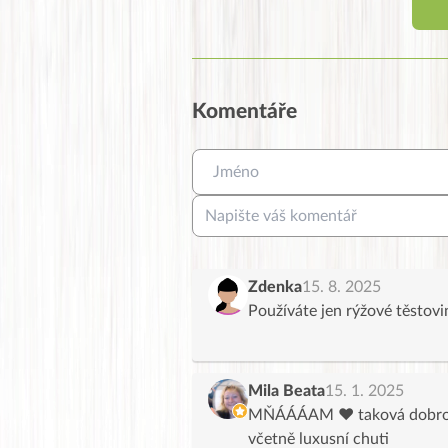
Komentáře
Zdenka
15. 8. 2025
Používáte jen rýžové těstovi
Mila Beata
15. 1. 2025
MŇÁÁÁAM ♥️ taková dobrota 
včetně luxusní chuti