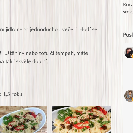
uznání pro hlavní dvojici Peťa a Gábi!! 👏
Kurz
Posílá…
sroz
ní jídlo nebo jednoduchou večeři. Hodí se
Pos
 luštěniny nebo tofu či tempeh, máte
a talíř skvěle doplní.
d 1,5 roku.