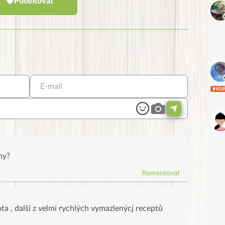
Poděkovat
KU
ny?
Komentovat
, další z velmi rychlých vymazlenýcj receptů