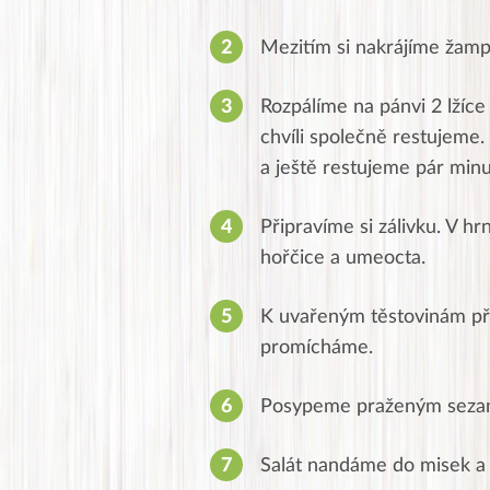
Mezitím si nakrájíme žamp
Rozpálíme na pánvi 2 lžíce
chvíli společně restujeme.
a ještě restujeme pár minu
Připravíme si zálivku. V h
hořčice a umeocta.
K uvařeným těstovinám při
promícháme.
Posypeme praženým sez
Salát nandáme do misek 