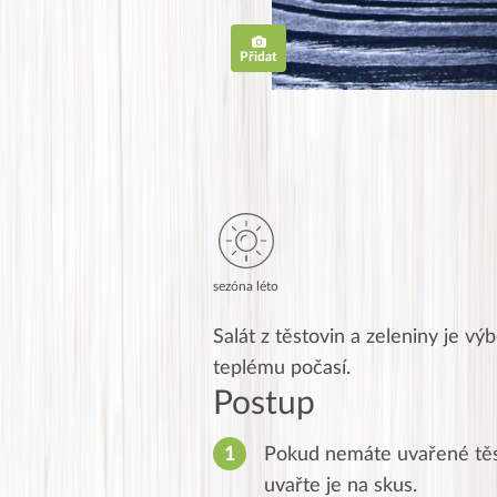
Přidat
sezóna léto
Salát z těstovin a zeleniny je vý
teplému počasí.
Postup
Pokud nemáte uvařené těst
uvařte je na skus.