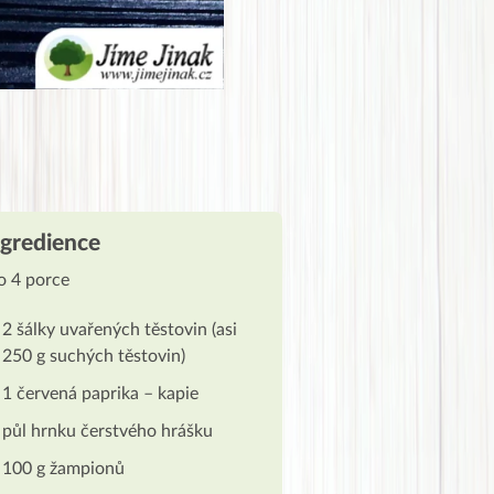
ngredience
o 4 porce
2 šálky uvařených těstovin (asi
250 g suchých těstovin)
1 červená paprika – kapie
půl hrnku čerstvého hrášku
100 g žampionů