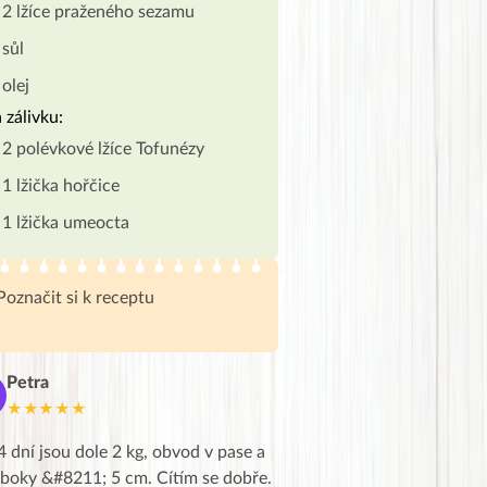
2 lžíce praženého sezamu
sůl
olej
 zálivku:
2 polévkové lžíce Tofunézy
1 lžička hořčice
1 lžička umeocta
Poznačit si k receptu
Petra
Marie
M
★★★★★
★★★★★
4 dní jsou dole 2 kg, obvod v pase a
Dnes jsem to konečně vytáh
 boky &#8211; 5 cm. Cítím se dobře.
zapadlé pošty a poslechla j