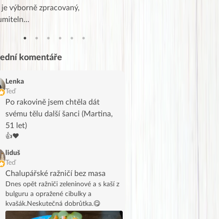
 je výborně zpracovaný,
videa od EVY. Koho by nepř
umiteln…
tahl…
lední komentáře
Lenka
Teď
Po rakovině jsem chtěla dát
svému tělu další šanci (Martina,
51 let)
👍❤️
liduš
Teď
Chalupářské ražničí bez masa
Dnes opět ražniči zeleninové a s kaší z
bulguru a opražené cibulky a
kvašák.Neskutečná dobrůtka.😋