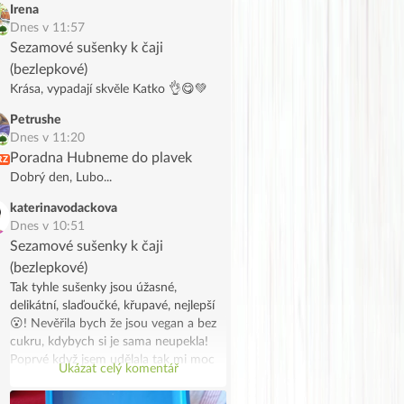
Irena
Dnes v 11:57
Sezamové sušenky k čaji
(bezlepkové)
Krása, vypadají skvěle Katko 👌😋💚
Petrushe
Dnes v 11:20
Poradna Hubneme do plavek
RZ
Dobrý den, Lubo...
katerinavodackova
Dnes v 10:51
Sezamové sušenky k čaji
(bezlepkové)
Tak tyhle sušenky jsou úžasné,
delikátní, slaďoučké, křupavé, nejlepší
😮! Nevěřila bych že jsou vegan a bez
cukru, kdybych si je sama neupekla!
Poprvé když jsem udělala tak mi moc
Ukázat celý komentář
chutnaly, tak jsem udělala dvojitou
dávku s úpravami protože mi došlo