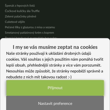
Špenát z řepových listů
Čočkové kuličky ála Truffle
Zelené palačinky plněné
Cuketové vějíře
Pečené lilky z glazurou z misa a sezamu
Smetanový patizónový krém s koprem
Domácí broskvová marmeláda bez cukru
Pikantní mexická kukuřice se “sýrovou” omáčkou
I my se vás musíme zeptat na cookies
Citrónové jablečné muffiny se sójovou šlehačkou
Naše stránky používají k ukládání drobných údajů
Oves provoněný citrónem a bazalkou
cookies. Váš souhlas s jejich použitím nám pomáhá tvořit
lepší obsah, přehlednější stránky a více vám porozumět.
Vybrané recepty
Nesouhlas může způsobit, že stránky nepoběží správně a
Topinamburová krémová polévka
nebudete z nich mít takovou radost :-)
Jablečné kroužky v těstíčku
Tapenáda z oliv a fazolí
Přijmout
Voňavá čočka s cuketou, mrkví a zelím
Funkční nastavení potřebujeme (vždy
Dušená cibule na fazolovém krému
aktivní)
Jemný dýňový krém s pikantními žampiony
Nastavit preference
Čoko – malinový dortík