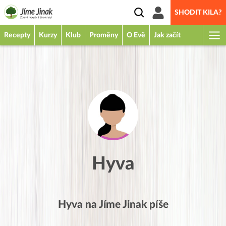
SHODIT KILA?
Recepty
Kurzy
Klub
Proměny
O Evě
Jak začít
Hyva
Hyva
na Jíme Jinak píše