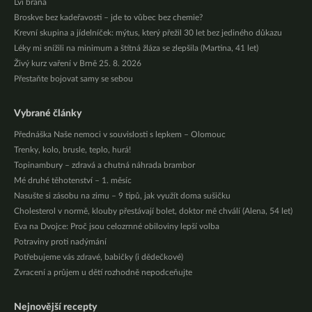
Lví brána
Broskve bez kadeřavosti – jde to vůbec bez chemie?
Krevní skupina a jídelníček: mýtus, který přežil 30 let bez jediného důkazu
Léky mi snížili na minimum a štítná žláza se zlepšila (Martina, 41 let)
Živý kurz vaření v Brně 25. 8. 2026
Přestaňte bojovat samy se sebou
Vybrané články
Přednáška Naše nemoci v souvislosti s lepkem – Olomouc
Trenky, kolo, brusle, teplo, hurá!
Topinambury – zdravá a chutná náhrada brambor
Mé druhé těhotenství – 1. měsíc
Nasušte si zásobu na zimu – 9 tipů, jak využít doma sušičku
Cholesterol v normě, klouby přestávají bolet, doktor mě chválí (Alena, 54 let)
Eva na Dvojce: Proč jsou celozrnné obiloviny lepší volba
Potraviny proti nadýmání
Potřebujeme vás zdravé, babičky (i dědečkové)
Zvracení a průjem u dětí rozhodně nepodceňujte
Nejnovější recepty