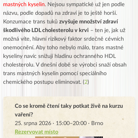
mastných kyselin
. Nejsou sympatické už jen podle
názvu, podle dopadů na zdraví je to ještě horší.
Konzumace trans tuků
zvyšuje množství zdraví
škodlivého LDL cholesterolu v krvi
– ten je, jak už
možná víte, hlavní rizikový faktor srdečně cévních
onemocnění. Aby toho nebylo málo, trans mastné
kyseliny navíc snižují hladinu ochranného HDL
cholesterolu. V dnešní době se výrobci snaží obsah
trans mastných kyselin pomocí speciálního
chemického postupu eliminovat. (
2
)
Co se kromě čtení taky potkat živě na kurzu
vaření?
25. srpna 2026 · 15:00–20:00 · Brno
Rezervovat místo