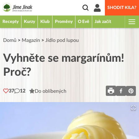
SHODIT KILA?
Recepty
Kurzy
Klub
Proměny
O Evě
Jak začít
Domů
>
Magazín
>
Jídlo pod lupou
Vyhněte se margarínům!
Proč?
37
12
Do oblíbených