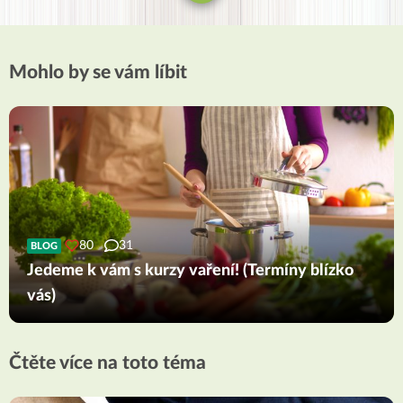
Mohlo by se vám líbit
80
31
BLOG
Jedeme k vám s kurzy vaření! (Termíny blízko
vás)
Čtěte více na toto téma