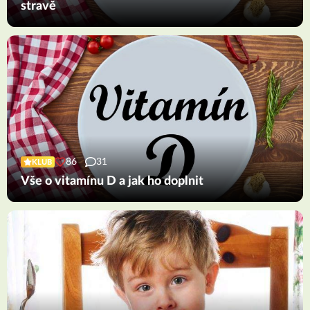
stravě
86
31
KLUB
Vše o vitamínu D a jak ho doplnit