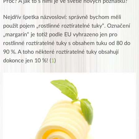
Proč? A jak to s nimi je ve světle nových poznatků?
Nejdřív špetka názvosloví: správně bychom měli
použít pojem „rostlinné roztíratelné tuky“. Označení
„margarín“ je totiž podle EU vyhrazeno jen pro
rostlinné roztíratelné tuky s obsahem tuku od 80 do
90 %. A toho některé roztíratelné tuky obsahují
dokonce jen 10 %! (
1
)