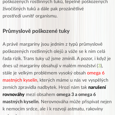
poškozených rostlinných tuků, tepelně poškozených
živočišných tuků a dále pak
prozánětlivé
prostředí
uvnitř organismu.
Průmyslově poškozené tuky
A právě margaríny jsou jedním z typů průmyslově
poškozených rostlinných olejů a váže se k nim celá
řada rizik. Trans tuky už jsme zmínili. A pozor, i když je
dnes už margaríny obsahují v malém množství (
3
),
stále je velkým problémem vysoký obsah
omega 6
mastných kyselin
, kterých máme u nás ve vyspělých
zemích zpravidla nadbytek. Hrozí nám tak
narušení
rovnováhy
mezi obsahem
omega 3 a omega 6
mastných kyselin
. Nerovnováha může přispívat nejen
k nemocím srdce, ale i k rozvoji astmatu, rakoviny