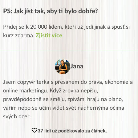
PS: Jak jíst tak, aby ti bylo dobře?
Přidej se k 20 000 lidem, kteří už jedí jinak a spusť si
kurz zdarma.
Zjistit více
Jana
Jsem copywriterka s přesahem do práva, ekonomie a
online marketingu. Když zrovna nepíšu,
pravděpodobně se směju, zpívám, hraju na piano,
vařím nebo se učím vidět svět nádhernýma očima
svých dcer.
37 lidí už poděkovalo za článek.