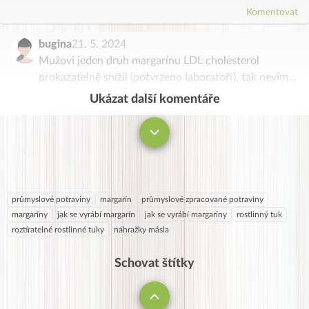
Komentovat
bugina
21. 5. 2024
Mužovi jeden druh margarínu LDL cholesterol
prokazatelně snížil (potvrzeno laboratoří), tak nevím…
Ukázat další komentáře
Komentovat
průmyslové potraviny
margarín
průmyslově zpracované potraviny
margaríny
jak se vyrábí margarín
jak se vyrábí margaríny
rostlinný tuk
roztíratelné rostlinné tuky
náhražky másla
Schovat štítky