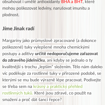
obsahovat i umělé antioxidanty
BHA a BHT
, které
mohou poškozovat ledviny, narušovat imunitu a
plodnost.
Jíme Jinak radí
Margaríny jako průmyslově zpracované (a dokonce
poškozené) tuky
vylepšené mnoha chemickými
postupy a aditivy
určitě nedoporučujeme zařazovat
do zdravého jídelníčku
, ani kdyby se jednalo o ty
kvalitnější s trochu „lepším“ složením. Tělo nám daleko
víc poděkuje za rostlinné tuky v přirozené podobě, se
kterými se mu bude výrazně lépe pracovat. Podívejte
se třeba sem na
krásný a praktický přehled
rostlinných tuků.
Které jsou zdravé, co použít na
smažení a proč dát šanci řepce?