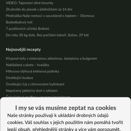
VIDEO: Tajemství silné imunity
Zhubněte do plavek s jídelníčkem za 14 dní
Přednáška Naše nemoci v souvislosti s lepkem – Olomouc
Basketbalový míč
7 pozitivních účinků Brahmi
Do roka 30 kg dole. Bez počítání kalorií. (Iulian, 29 let)
Nejnovější recepty
Křupavé tofu s restovanou zeleninou, žampiony a bulgurem
Nakládaná cuketa – kvašáky
Mrkvovo-dýňová krémová polévka
Osvěžující kuskus
Osvěžující čaj s citronovými bylinkami
Nepečený jablečný dort s rybízem
Čokoládové muffiny s mangovým krémem
Meruňky a jablka v citrónovém želé
I my se vás musíme zeptat na cookies
Krémová zeleninová polévka s koprem a vločkami
Naše stránky používají k ukládání drobných údajů
Celozrnná rýže basmati se zeleninou
cookies. Váš souhlas s jejich použitím nám pomáhá tvořit
lepší obsah, přehlednější stránky a více vám porozumět.