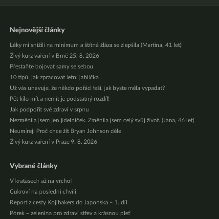
Nejnovější články
Léky mi snížili na minimum a štítná žláza se zlepšila (Martina, 41 let)
Živý kurz vaření v Brně 25. 8. 2026
Přestaňte bojovat samy se sebou
10 tipů, jak zpracovat letní jablíčka
Už vás unavuje, že někdo pořád řeší, jak byste měla vypadat?
Pět kilo mít a nemít je podstatný rozdíl!
Jak podpořit své zdraví v srpnu
Nezměnila jsem jen jídelníček. Změnila jsem celý svůj život. (Jana, 46 let)
Neumírej: Proč chce žít Bryan Johnson déle
Živý kurz vaření v Praze 9. 8. 2026
Vybrané články
V kraťasech až na vrchol
Cukroví na poslední chvíli
Report z cesty Kojibakers do Japonska – 1. díl
Pórek – zelenina pro zdraví střev a krásnou pleť