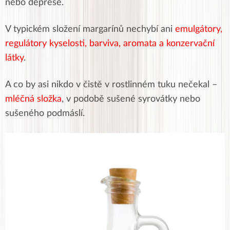
nebo deprese.
V typickém složení margarínů nechybí ani
emulgátory,
regulátory kyselosti, barviva, aromata a konzervační
látky
.
A co by asi nikdo v čistě v rostlinném tuku nečekal –
mléčná složka
, v podobě sušené syrovátky nebo
sušeného podmáslí.