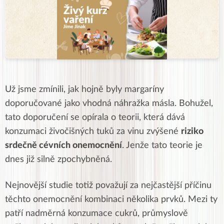
Už jsme zmínili, jak hojně byly margaríny
doporučované jako vhodná náhražka másla. Bohužel,
tato doporučení se opírala o teorii, která dává
konzumaci živočišných tuků za vinu zvýšené
riziko
srdečně cévních onemocnění
. Jenže tato teorie je
dnes již silně zpochybněná.
Nejnovější studie totiž považují za nejčastější příčinu
těchto onemocnění kombinaci několika prvků. Mezi ty
patří nadměrná konzumace
cukrů, průmyslově