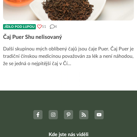
51
4
JÍDLO POD LUPOU
Čaj Puer Shu nelisovaný
Další skupinou mých oblíbený čajů jsou čaje Puer. Čaj Puer je
tradiční čínskou medicínou považován za lék a není náhodou,
že se jedná o nejpitější čaj v Čí
...
Kde jste nás viděli