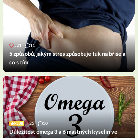
521
11
5 způsobů, jakým stres způsobuje tuk na břiše a
co s tím
25
10
KLUB
Důležitost omega 3 a 6 mastných kyselin ve