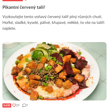
Pikantní červený talíř
Vyzkoušejte tento voňavý červený talíř plný různých chutí.
Hořké, sladké, kyselé, pálivé, křupavé, měkké, to vše na talíři
najdete.
29
7
KAŠE