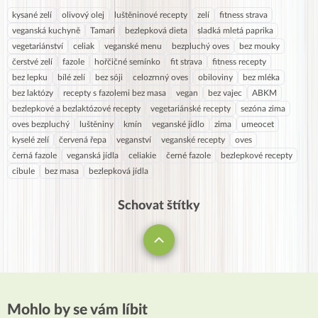
kysané zelí
olivový olej
luštěninové recepty
zelí
fitness strava
veganská kuchyně
Tamari
bezlepková dieta
sladká mletá paprika
vegetariánství
celiak
veganské menu
bezpluchý oves
bez mouky
čerstvé zelí
fazole
hořčičné semínko
fit strava
fitness recepty
bez lepku
bílé zelí
bez sóji
celozrnný oves
obiloviny
bez mléka
bez laktózy
recepty s fazolemi bez masa
vegan
bez vajec
ABKM
bezlepkové a bezlaktózové recepty
vegetariánské recepty
sezóna zima
oves bezpluchý
luštěniny
kmín
veganské jídlo
zima
umeocet
kyselé zelí
červená řepa
veganství
veganské recepty
oves
černá fazole
veganská jídla
celiakie
černé fazole
bezlepkové recepty
cibule
bez masa
bezlepková jídla
Schovat štítky
Mohlo by se vám líbit