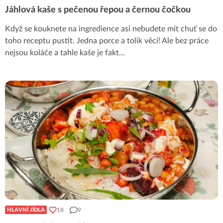
Jáhlová kaše s pečenou řepou a černou čočkou
Když se kouknete na ingredience asi nebudete mít chuť se do
toho receptu pustit. Jedna porce a tolik věcí! Ale bez práce
nejsou koláče a tahle kaše je fakt
...
18
9
HLAVNÍ JÍDLA