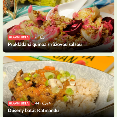
6
8
HLAVNÍ JÍDLA
Prokládaná quinoa s růžovou salsou
44
24
HLAVNÍ JÍDLA
Dušený batát Katmandu