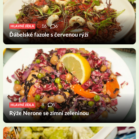
16
6
HLAVNÍ JÍDLA
Ďábelské fazole s červenou rýží
8
5
HLAVNÍ JÍDLA
Rýže Nerone se zimní zeleninou