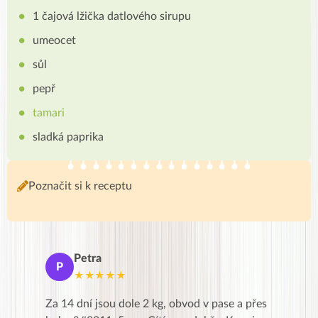
1 čajová lžička datlového sirupu
umeocet
sůl
pepř
tamari
sladká paprika
Poznačit si k receptu
Petra
Ma
P
M
★★★★★
★
k,
Za 14 dní jsou dole 2 kg, obvod v pase a přes
Dnes jse