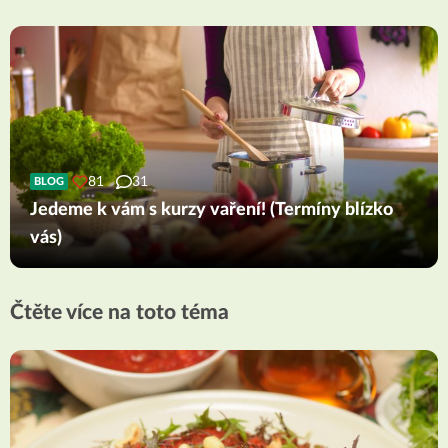
81
31
BLOG
Jedeme k vám s kurzy vaření! (Termíny blízko
vás)
Čtěte více na toto téma