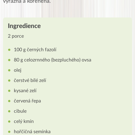
výrazná a kořeněná.
Ingredience
2 porce
100 g černých fazolí
80 g celozrnného (bezpluchého) ovsa
olej
čerstvé bílé zelí
kysané zelí
červená řepa
cibule
celý kmín
hořčičná semínka