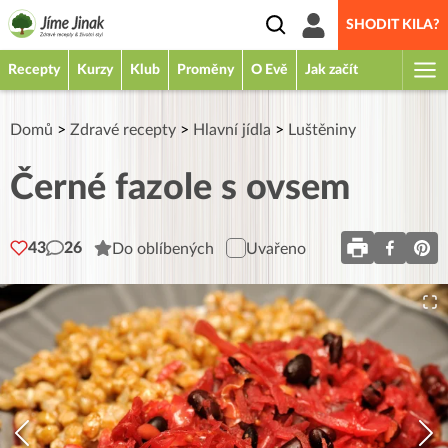
SHODIT KILA?
Recepty
Kurzy
Klub
Proměny
O Evě
Jak začít
Domů
>
Zdravé recepty
>
Hlavní jídla
>
Luštěniny
Černé fazole s ovsem
43
26
Do oblíbených
Uvařeno