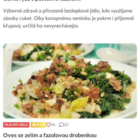
Výborné zdravé a přirozeně bezlepkové jídlo, kde využijeme
zásoby cuket. Díky konopnému semínku je pokrm i příjemně
křupavý, určitě ho nevynechávejte.
46
22
HLAVNÍ JÍDLA
KLUB
Oves se zelím a fazolovou drobenkou