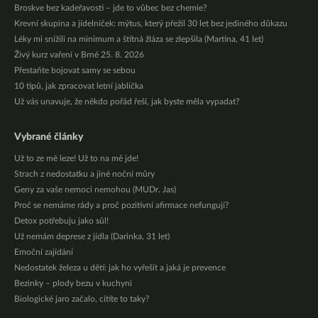
Broskve bez kadeřavosti – jde to vůbec bez chemie?
Krevní skupina a jídelníček: mýtus, který přežil 30 let bez jediného důkazu
Léky mi snížili na minimum a štítná žláza se zlepšila (Martina, 41 let)
Živý kurz vaření v Brně 25. 8. 2026
Přestaňte bojovat samy se sebou
10 tipů, jak zpracovat letní jablíčka
Už vás unavuje, že někdo pořád řeší, jak byste měla vypadat?
Vybrané články
Už to ze mě leze! Už to na mě jde!
Strach z nedostatku a jiné noční můry
Geny za vaše nemoci nemohou (MUDr. Jas)
Proč se nemáme rády a proč pozitivní afirmace nefungují?
Detox potřebuju jako sůl!
Už nemám deprese z jídla (Darinka, 31 let)
Emoční zajídání
Nedostatek železa u dětí: jak ho vyřešit a jaká je prevence
Bezinky – plody bezu v kuchyni
Biologické jaro začalo, cítíte to taky?