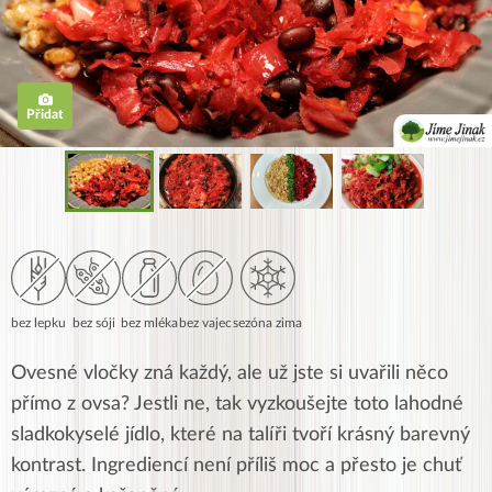
Přidat
bez lepku
bez sóji
bez mléka
bez vajec
sezóna zima
Ovesné vločky zná každý, ale už jste si uvařili něco
přímo z ovsa? Jestli ne, tak vyzkoušejte toto lahodné
sladkokyselé jídlo, které na talíři tvoří krásný barevný
kontrast. Ingrediencí není příliš moc a přesto je chuť