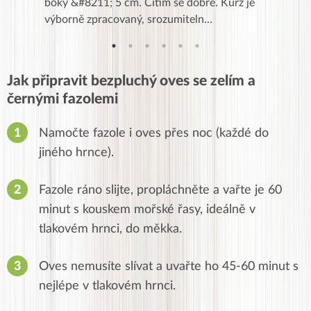
znání pro
boky &#8211; 5 cm. Cítím se dobře. Kurz je
zapadlé p
…
výborně zpracovaný, srozumiteln…
od EVY. 
Jak připravit bezpluchý oves se zelím a
černými fazolemi
Namočte fazole i oves přes noc (každé do
jiného hrnce).
Fazole ráno slijte, propláchněte a vařte
je 60
minut s kouskem mořské řasy, ideálně v
tlakovém hrnci,
do měkka.
Oves nemusíte slívat a uvařte ho
45-60 minut s
nejlépe v tlakovém hrnci.