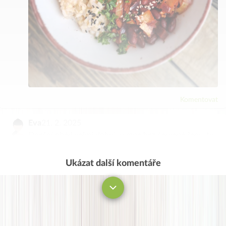
Komentovat
Eva
21. 2. 2025
Dnešní oběd velmi dobrý, u mne bez červené řepy, tu
nedám!
Ukázat další komentáře
Komentovat