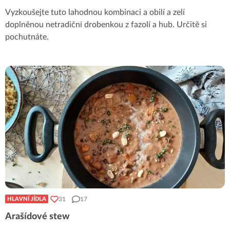
Vyzkoušejte tuto lahodnou kombinaci a obilí a zelí
doplněnou netradiční drobenkou z fazolí a hub. Určitě si
pochutnáte.
31
17
HLAVNÍ JÍDLA
Arašídové stew