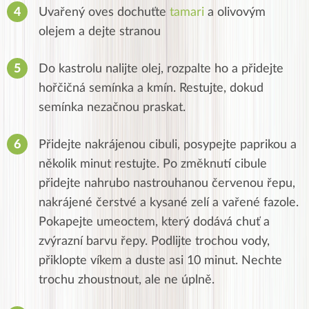
Uvařený oves dochuťte
tamari
a olivovým
olejem a dejte stranou
Do kastrolu nalijte olej, rozpalte ho a přidejte
hořčičná semínka a kmín.
Restujte, dokud
semínka nezačnou praskat.
Přidejte nakrájenou cibuli, posypejte paprikou a
několik minut restujte.
Po změknutí cibule
přidejte nahrubo nastrouhanou červenou řepu,
nakrájené čerstvé a kysané zelí a vařené fazole.
Pokapejte umeoctem
, který dodává chuť a
zvýrazní barvu řepy.
Podlijte trochou vody,
přiklopte víkem a duste asi 10 minut. Nechte
trochu zhoustnout, ale ne úplně.