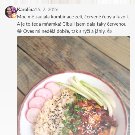
Karolína
16. 2. 2026
Moc mě zaujala kombinace zelí, červené řepy a fazolí.
A je to teda mňamka! Cibuli jsem dala taky červenou
😁 Oves mi nedělá dobře, tak s rýží a jáhly. 👍