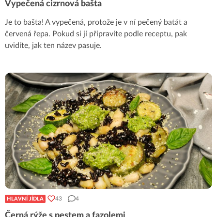
Vypečená cizrnová bašta
Je to bašta! A vypečená, protože je v ní pečený batát a
červená řepa. Pokud si jí připravíte podle receptu, pak
uvidíte, jak ten název pasuje.
43
4
HLAVNÍ JÍDLA
Černá rýže s pestem a fazolemi