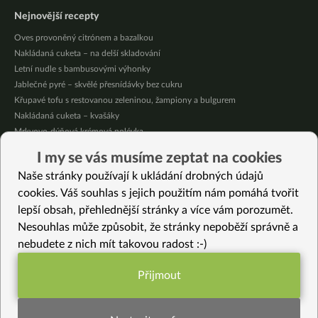
Nejnovější recepty
Oves provoněný citrónem a bazalkou
Nakládaná cuketa – na delší skladování
Letní nudle s bambusovými výhonky
Jablečné pyré – skvělé přesnídávky bez cukru
Křupavé tofu s restovanou zeleninou, žampiony a bulgurem
Nakládaná cuketa – kvašáky
Mrkvovo-dýňová krémová polévka
Osvěžující kuskus
I my se vás musíme zeptat na cookies
Osvěžující čaj s citronovými bylinkami
Naše stránky používají k ukládání drobných údajů
Nepečený jablečný dort s rybízem
cookies. Váš souhlas s jejich použitím nám pomáhá tvořit
lepší obsah, přehlednější stránky a více vám porozumět.
Vybrané recepty
Nesouhlas může způsobit, že stránky nepoběží správně a
Rychlá sladkokyselá cuketa
nebudete z nich mít takovou radost :-)
Bezlepkový čirokový kváskový chléb
Smažené rýžové nudle se zeleninou
Přijmout
Vařené kaštany
Funkční nastavení potřebujeme (vždy
Polévka s tuřínem, mrkví, květákem, žampiony a čerstvým koriandrem
aktivní)
Křehké slané sušenky