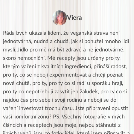
Viera
Ráda bych ukázala lidem, že veganská strava není
jednotvárná, nudná a chudá, jak si bohužel mnoho lidí
myslí. Jídlo pro mě má být zdravé a ne jednotvárné,
skoro nemocniční. Mé recepty jsou určeny pro ty,
kterým vaření z kvalitních ingrediencí, přináší radost,
pro ty, co se nebojí experimentovat a chtějí poznat
nové chutě, pro ty, pro ty co si rádi u sporáku hrají,
pro ty co nepotřebují zasytit jen žaludek, pro ty co si
najdou čas pro sebe i svojí rodinu a nebojí se do
vaření investovat trochu času. Jste připraveni opustit
vaší komfortní zónu? PS. Všechny fotografie v mých
článcích a receptech jsou moje, nejsou stáhnuté z
jiných webů, jsou to fotky jídel, které jsem připravila a