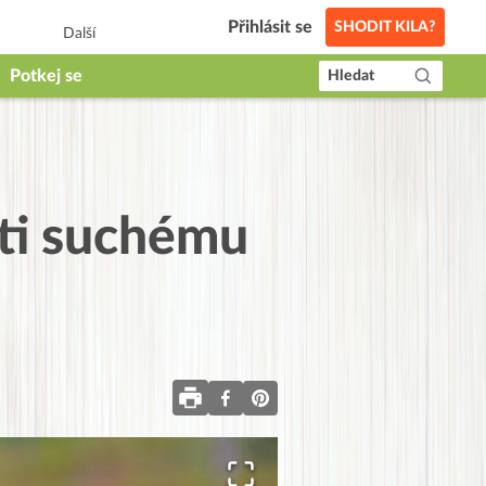
Přihlásit se
SHODIT KILA?
Další
Potkej se
Hledat
oti suchému