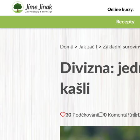
Online kurzy:
Jak na babičky
Recepty
Domů
>
Jak začít
>
Základní surovin
Divizna: jed
kašli
30
Poděkování
0
Komentářů