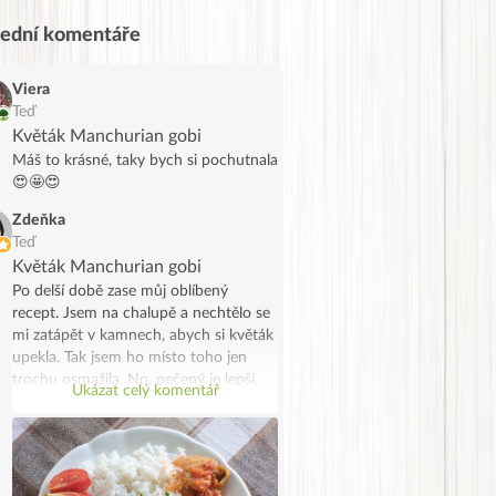
lední komentáře
Viera
Teď
Květák Manchurian gobi
Máš to krásné, taky bych si pochutnala
😍🤩😍
Zdeňka
Teď
Květák Manchurian gobi
Po delší době zase můj oblíbený
recept. Jsem na chalupě a nechtělo se
mi zatápět v kamnech, abych si květák
upekla. Tak jsem ho místo toho jen
trochu osmažila. No, pečený je lepší,
Ukázat celý komentář
ale taky to šlo. Moc jsem si
pochutnala.