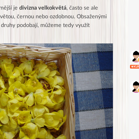
mější je
divizna velkokvětá
, často se ale
květou, černou nebo ozdobnou. Obsaženými
to druhy podobají, můžeme tedy využít
KU