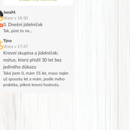
bramborové noky .Bylo to chutné a
syté jídlo,já jsem potřebovala
JanaM.
spotřebovat žampiony a tak se stalo.
Včera v 18:30
Děkuji, manžel na tofu říkal že vypadá
3. Dnešní jídelníček
RZ
jak škvarky,měla jsem marinované a
Tak, půst to ne...
ochutila jsem ho trochu Tamaris.
Týna
Včera v 17:47
Krevní skupina a jídelníček:
mýtus, který přežil 30 let bez
jediného důkazu
Také jsem 0, mám 55 let, maso nejím
už spoustu let a mám, podle mého
praktika, pěkné krevní hodnoty.