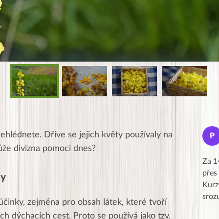
Jana
řehlédnete. Dříve se jejich květy používaly na
J
P
★★★★★
může divizna pomoci dnes?
Moc Vám všem děkuji za krásný pátek,
Za 1
obzvlášť velké poděkování, obdiv a
přes
ny
uznání pro hlavní dvojici Peťa a Gábi!! 👏
Kurz
Posílá…
sroz
účinky, zejména pro obsah látek,
které tvoří
ích dýchacích cest
. Proto se používá jako tzv.