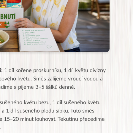
i:
1 díl kořene proskurníku, 1 díl květu divizny,
lipového květu. Směs zalijeme vroucí vodou a
díme a pijeme 3–5 šálků denně.
 sušeného květu bezu, 1 díl sušeného květu
 a 1 díl s
ušeného plodu šípku. Tuto směs
e 15–20 minut louhovat. Tekutinu přecedíme
.