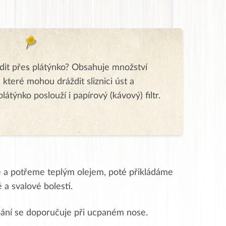
edit přes plátýnko? Obsahuje množství
které mohou dráždit sliznici úst a
látýnko poslouží i papírový (kávový) filtr.
 a potřeme teplým olejem, poté přikládáme
a svalové bolesti.
ní se doporučuje při ucpaném nose.