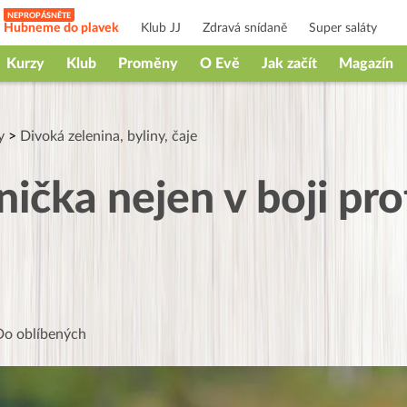
Hubneme do plavek
Klub JJ
Zdravá snídaně
Super saláty
Kurzy
Klub
Proměny
O Evě
Jak začít
Magazín
y
>
Divoká zelenina, byliny, čaje
nička nejen v boji pr
Do oblíbených