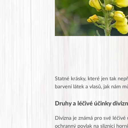
Statné krásky, které jen tak nep
barvení látek a vlasů, jak nám 
Druhy a léčivé účinky diviz
Divizna je známá pro své léčivé 
ochranný povlak na sliznici horn