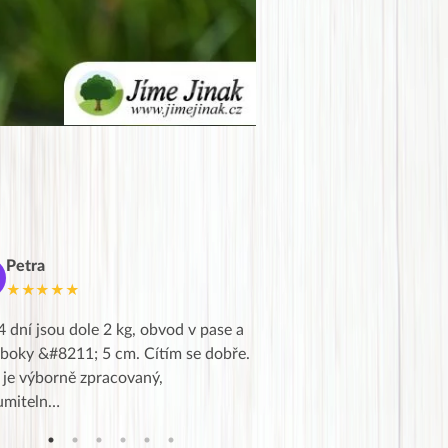
Petra
Marie
M
★★★★★
★★★★★
4 dní jsou dole 2 kg, obvod v pase a
Dnes jsem to konečně vytáh
 boky &#8211; 5 cm. Cítím se dobře.
zapadlé pošty a poslechla j
 je výborně zpracovaný,
videa od EVY. Koho by nepř
umiteln…
tahl…