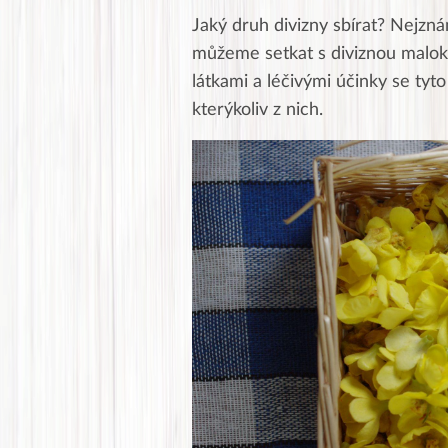
Jaký druh divizny sbírat? Nejzná
můžeme setkat s diviznou malo
látkami a léčivými účinky se ty
kterýkoliv z nich.