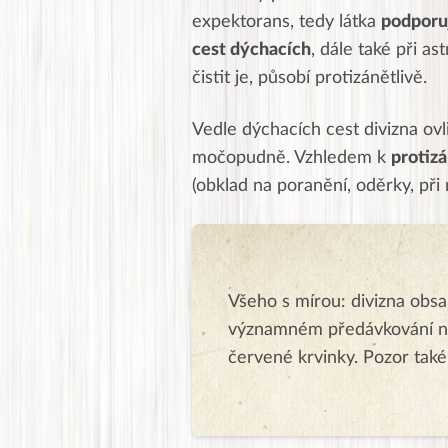
expektorans, tedy látka
podporuj
cest dýchacích
, dále také při a
čistit je, působí protizánětlivě.
Vedle dýchacích cest divizna ovl
močopudně. Vzhledem k
protiz
(obklad na poranění, oděrky, při
Všeho s mírou: divizna obsa
významném předávkování n
červené krvinky. Pozor také