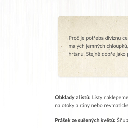
Proč je potřeba diviznu c
malých jemných chloupků, 
hrtanu. Stejně dobře jako p
Obklady z listů:
Listy naklepeme
na otoky a rány nebo revmatické 
Prášek ze sušených květů:
Šňupá