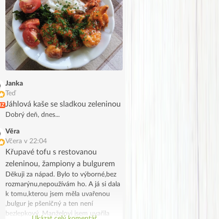
Janka
Teď
Jáhlová kaše se sladkou zeleninou
RZ
Dobrý deň, dnes...
Věra
Včera v 22:04
Křupavé tofu s restovanou
zeleninou, žampiony a bulgurem
Děkuji za nápad. Bylo to výborné,bez
rozmarýnu,nepoužívám ho. A já si dala
k tomu,kterou jsem měla uvařenou
,bulgur je pšeničný a ten není
bezlepkový. Manželovi jsem uvařila
Ukázat celý komentář