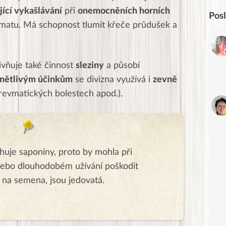
ící vykašlávání
při
onemocněních horních
Pos
stmatu. Má schopnost tlumit křeče průdušek a
ivňuje také činnost
sleziny
a působí
ánětlivým účinkům
se divizna využívá i
zevně
 revmatických bolestech apod.).
huje saponiny, proto by mohla při
ebo dlouhodobém užívání poškodit
 na semena, jsou jedovatá.