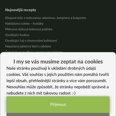
Nejnovější recepty
Křupavé tofu s restovanou zeleninou, žampiony a bulgurem
Nakládaná cuketa – kvašáky
Mrkvovo-dýňová krémová polévka
Osvěžující kuskus
Osvěžující čaj s citronovými bylinkami
Nepečený jablečný dort s rybízem
Čokoládové muffiny s mangovým krémem
Meruňky a jablka v citrónovém želé
I my se vás musíme zeptat na cookies
Krémová zeleninová polévka s koprem a vločkami
Naše stránky používají k ukládání drobných údajů
Celozrnná rýže basmati se zeleninou
cookies. Váš souhlas s jejich použitím nám pomáhá tvořit
lepší obsah, přehlednější stránky a více vám porozumět.
Vybrané recepty
Nesouhlas může způsobit, že stránky nepoběží správně a
Cuketový krém s praženými kváskovými krutony
nebudete z nich mít takovou radost :-)
Jarní zeleninová miso polévka
BBQ tempeh žebírka (vegan)
Přijmout
Jemná špalda s cuketou
Funkční nastavení potřebujeme (vždy
Voňavé tempehové soté s bulgurem
aktivní)