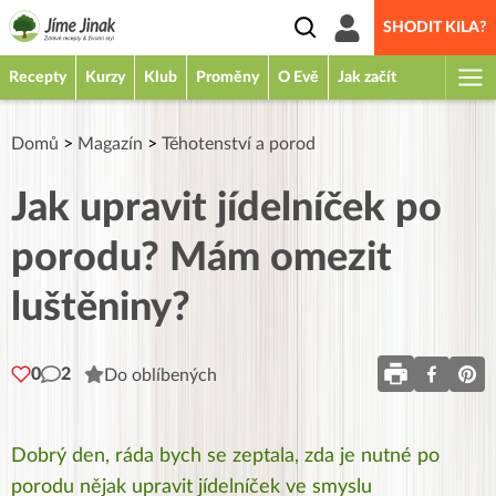
SHODIT KILA?
Recepty
Kurzy
Klub
Proměny
O Evě
Jak začít
Domů
>
Magazín
>
Těhotenství a porod
Jak upravit jídelníček po
porodu? Mám omezit
luštěniny?
0
2
Do oblíbených
Dobrý den, ráda bych se zeptala, zda je nutné po
porodu nějak upravit jídelníček ve smyslu