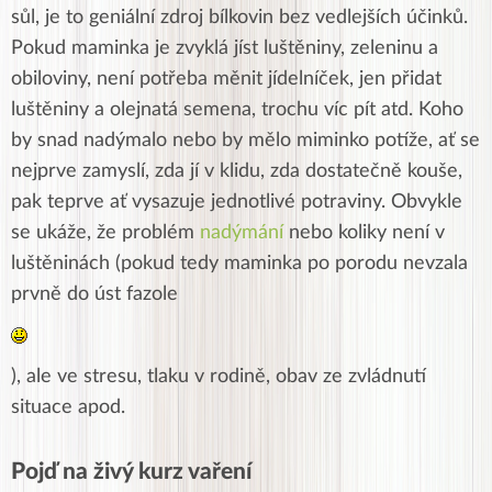
sůl, je to geniální zdroj bílkovin bez vedlejších účinků.
Pokud maminka je zvyklá jíst luštěniny, zeleninu a
obiloviny, není potřeba měnit jídelníček, jen přidat
luštěniny a olejnatá semena, trochu víc pít atd. Koho
by snad nadýmalo nebo by mělo miminko potíže, ať se
nejprve zamyslí, zda jí v klidu, zda dostatečně kouše,
pak teprve ať vysazuje jednotlivé potraviny. Obvykle
se ukáže, že problém
nadýmání
nebo koliky není v
luštěninách (pokud tedy maminka po porodu nevzala
prvně do úst fazole
), ale ve stresu, tlaku v rodině, obav ze zvládnutí
situace apod.
Pojď na živý kurz vaření