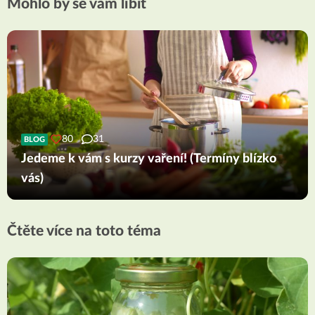
Mohlo by se vám líbit
80
31
BLOG
Jedeme k vám s kurzy vaření! (Termíny blízko
vás)
Čtěte více na toto téma