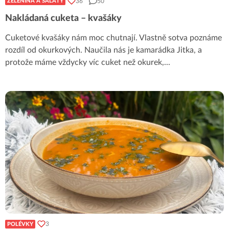
36
50
ZELENINA A SALÁTY
Nakládaná cuketa – kvašáky
Cuketové kvašáky nám moc chutnají. Vlastně sotva poznáme
rozdíl od okurkových. Naučila nás je kamarádka Jitka, a
protože máme vždycky víc cuket než okurek,
...
3
POLÉVKY