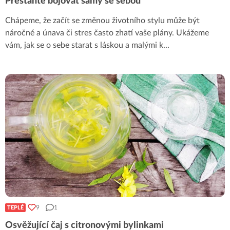
Přestaňte bojovat samy se sebou
Chápeme, že začít se změnou životního stylu může být
náročné a únava či stres často zhatí vaše plány. Ukážeme
vám, jak se o sebe starat s láskou a malými k
...
9
1
TEPLÉ
Osvěžující čaj s citronovými bylinkami