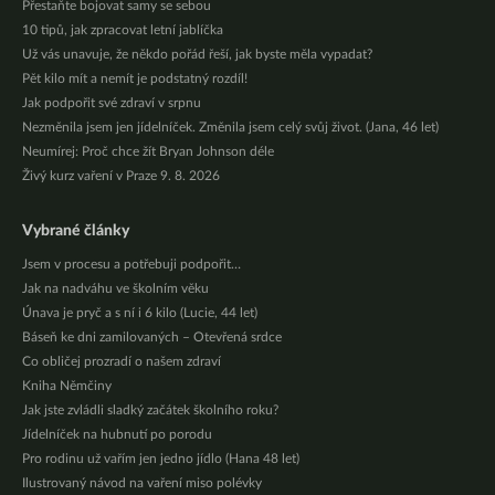
Přestaňte bojovat samy se sebou
10 tipů, jak zpracovat letní jablíčka
Už vás unavuje, že někdo pořád řeší, jak byste měla vypadat?
Pět kilo mít a nemít je podstatný rozdíl!
Jak podpořit své zdraví v srpnu
Nezměnila jsem jen jídelníček. Změnila jsem celý svůj život. (Jana, 46 let)
Neumírej: Proč chce žít Bryan Johnson déle
Živý kurz vaření v Praze 9. 8. 2026
Vybrané články
Jsem v procesu a potřebuji podpořit…
Jak na nadváhu ve školním věku
Únava je pryč a s ní i 6 kilo (Lucie, 44 let)
Báseň ke dni zamilovaných – Otevřená srdce
Co obličej prozradí o našem zdraví
Kniha Němčiny
Jak jste zvládli sladký začátek školního roku?
Jídelníček na hubnutí po porodu
Pro rodinu už vařím jen jedno jídlo (Hana 48 let)
Ilustrovaný návod na vaření miso polévky