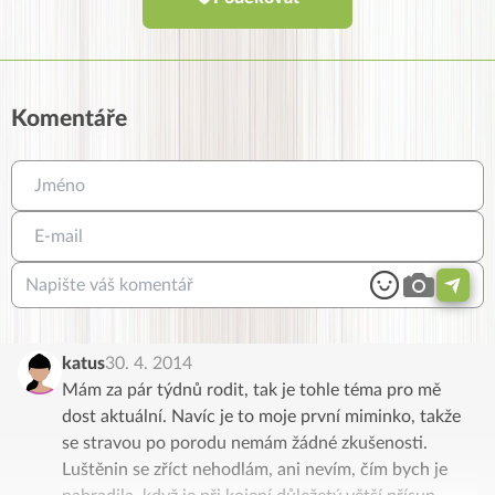
Komentáře
katus
30. 4. 2014
Mám za pár týdnů rodit, tak je tohle téma pro mě
dost aktuální. Navíc je to moje první miminko, takže
se stravou po porodu nemám žádné zkušenosti.
Luštěnin se zříct nehodlám, ani nevím, čím bych je