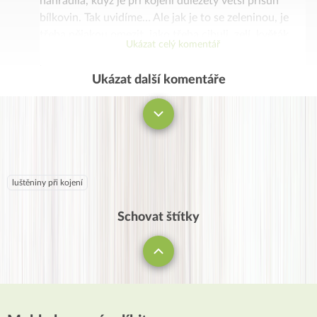
nahradila, když je při kojení důležetý větší přísun
bílkovin. Tak uvidíme… Ale jak je to se zeleninou, je
třeba nějakou omezit, jako třeba cibuli, zelí, květák,
Ukázat celý komentář
brokolice? Ani jedna mě nenadýmá a nedovedu si to
bez nich vůbec představit, ale prý můžou dát mléku
Ukázat další komentáře
Komentovat
špatnou chuť a miminko je pak nechce. Vy jste
opravdu v jídelníčku nic neměnily?
luštěniny při kojení
Schovat štítky