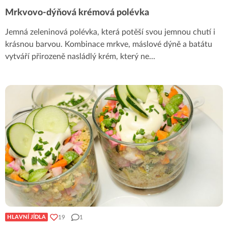
Mrkvovo-dýňová krémová polévka
Jemná zeleninová polévka, která potěší svou jemnou chutí i
krásnou barvou. Kombinace mrkve, máslové dýně a batátu
vytváří přirozeně nasládlý krém, který ne
...
19
1
HLAVNÍ JÍDLA