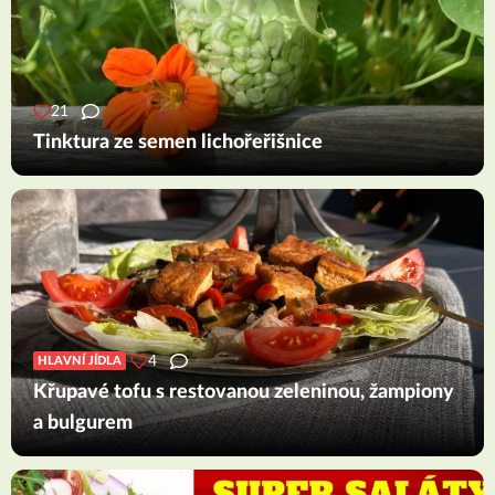
21
Tinktura ze semen lichořeřišnice
4
HLAVNÍ JÍDLA
Křupavé tofu s restovanou zeleninou, žampiony
a bulgurem