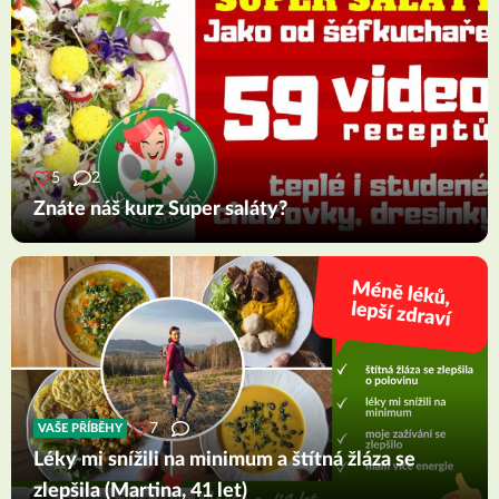
5
2
Znáte náš kurz Super saláty?
7
VAŠE PŘÍBĚHY
Léky mi snížili na minimum a štítná žláza se
zlepšila (Martina, 41 let)