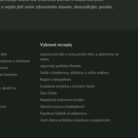
a nejste jistí svým zdravotním stavem, zkonzultujte, prosím,
Vybrané recepty
 želé
Jasmínová rýže s ochuceným tofu a zeleninou ve
woku
 koprem a vločkami
Japonská polévka Ramen
ninou
Salát s limetkovou zálivkou a vlčím mákem
vým krémem
Rapini s tempehem
Gulášová omáčka z černých fazolí
 skořicí a
Zaru Soba
Nepečené kokosové kostky
áčce
Vánoční pracny bezlepkové
Fazolové Sábdži se zeleninou
Jarní detox polévka s kopřivou a popencem