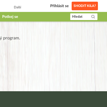
Přihlásit se
SHODIT KILA?
Další
Potkej se
Hledat
lý program.