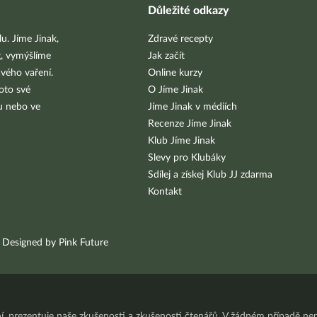
Důležité odkazy
u. Jíme Jinak,
Zdravé recepty
g, vymýšlíme
Jak začít
vého vaření.
Online kurzy
oto své
O Jíme Jinak
bu nebo ve
Jíme Jinak v médiích
Recenze Jíme Jinak
Klub Jíme Jinak
Slevy pro Klubáky
Sdílej a získej Klub JJ zdarma
Kontakt
Designed by Pink Future
ní, prezentuje naše zkušenosti a zkušenosti čtenářů. V žádném případě 