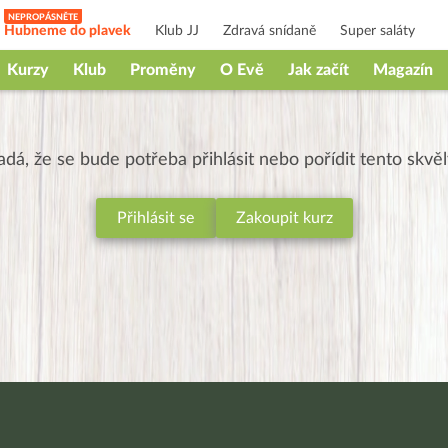
Hubneme do plavek
Klub JJ
Zdravá snídaně
Super saláty
Kurzy
Klub
Proměny
O Evě
Jak začít
Magazín
adá, že se bude potřeba přihlásit nebo pořídit tento skvě
Přihlásit se
Zakoupit kurz