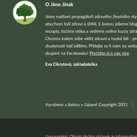
O Jíme Jinak
Jsme nadšení propagátoři zdravého životního styl
abychom byli zdraví a štíhlí. S láskou píšeme blo
recepty, točíme videa a vedeme online kurzy zdra
Chceme kolem sebe vidět zdravé a hezké lidi - pr
zkušenosti teď sdílíme. Přidejte se k nám na we
skupině na Facebooku!
Přečtěte si o nás více
Eva Cikrytová, zakladatelka
Vyrobeno s láskou v Sázavě Copyright 2021
Upozornění: Obsah těchto stránek je informativ