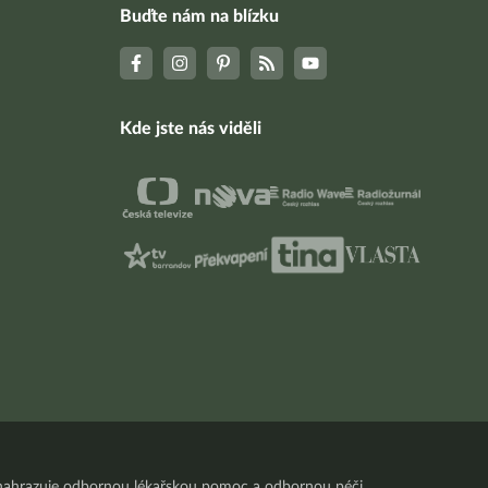
Buďte nám na blízku
Kde jste nás viděli
nenahrazuje odbornou lékařskou pomoc a odbornou péči.