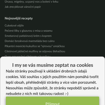
Únava, migrény, ucpaný nos a bolení v krku
Jak zrecyklovat vánoční papír
Nejnovější recepty
Cuketové vějíře
Pečené lilky z glazurou z misa a sezamu
Smetanový patizónový krém s koprem
Domácí broskvová marmeláda bez cukru
Pikantní mexická kukuřice se “sýrovou” omáčkou
Citrónové jablečné muffiny se sójovou šlehačkou
Oves provoněný citrónem a bazalkou
Nakládaná cuketa – na delší skladování
I my se vás musíme zeptat na cookies
Letní nudle s bambusovými výhonky
Naše stránky používají k ukládání drobných údajů
Jablečné pyré – skvělé přesnídávky bez cukru
cookies. Váš souhlas s jejich použitím nám pomáhá tvořit
lepší obsah, přehlednější stránky a více vám porozumět.
Vybrané recepty
Nesouhlas může způsobit, že stránky nepoběží správně a
Italský sýr stracchino jinak (bez laktózy)
nebudete z nich mít takovou radost :-)
HIT cuketová omáčka
Krkonošské kyselo z kvásku jinak
Přijmout