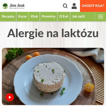
SHODIT KILA?
Recepty
Kurzy
Klub
Proměny
O Evě
Jak začít
Alergie na laktózu