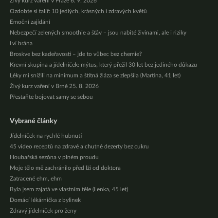
Živý kurz vaření v Praze 6. 9. 2026
Ozdobte si talíř: 10 jedlých, krásných i zdravých květů
Emoční zajídání
Nebezpečí zelených smoothie a šťáv – jsou nabité živinami, ale i riziky
Lví brána
Broskve bez kadeřavosti – jde to vůbec bez chemie?
Krevní skupina a jídelníček: mýtus, který přežil 30 let bez jediného důkazu
Léky mi snížili na minimum a štítná žláza se zlepšila (Martina, 41 let)
Živý kurz vaření v Brně 25. 8. 2026
Přestaňte bojovat samy se sebou
Vybrané články
Jídelníček na rychlé hubnutí
45 video receptů na zdravé a chutné dezerty bez cukru
Houbařská sezóna v plném proudu
Moje tělo mě zachránilo před lží od doktora
Zatracené ehm, ehm
Byla jsem zajatá ve vlastním těle (Lenka, 45 let)
Domácí lékárnička z bylinek
Zdravý jídelníček pro ženy