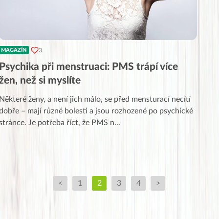
3
MAGAZÍN
Psychika při menstruaci: PMS trápí více
žen, než si myslíte
Některé ženy, a není jich málo, se před mensturací necítí
dobře – mají různé bolesti a jsou rozhozené po psychické
stránce. Je potřeba říct, že PMS n
...
<
1
2
3
4
>