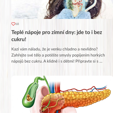
68
Teplé nápoje pro zimní dny: jde to i bez
cukru!
Kazí vám náladu, že je venku chladno a nevlídno?
Zahřejte své tělo a potěšte smysly popíjením horkých
nápojů bez cukru. A klidně i s dětmi! Připravte si s
...