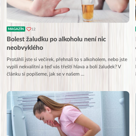
12
MAGAZÍN
Bolest žaludku po alkoholu není nic
neobvyklého
Protáhli jste si večírek, přehnali to s alkoholem, nebo jste
vypili nekvalitní a teď vás třeští hlava a bolí žaludek? V
článku si popíšeme, jak se v našem
...