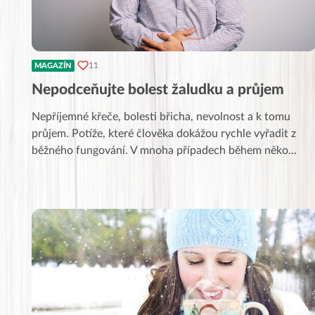
11
MAGAZÍN
Nepodceňujte bolest žaludku a průjem
Nepříjemné křeče, bolesti břicha, nevolnost a k tomu
průjem. Potíže, které člověka dokážou rychle vyřadit z
běžného fungování. V mnoha případech během něko
...