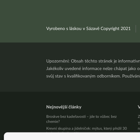
Vyrobeno s láskou v Sázavě Copyright 2021
Upozornění: Obsah těchto stránek je informativ
Jakékoliv uvedené informace nelze chápat jako odb
svůj stav s kvalifikovaným odborníkem. Používá
Nejnovější články
V
Broskve bez kadeřavosti – jde to vůbec bez
Z
chemie?
T
Krevní skupina a jídelníček: mýtus, který přežil 30
n
let bez jediného důkazu
Ž