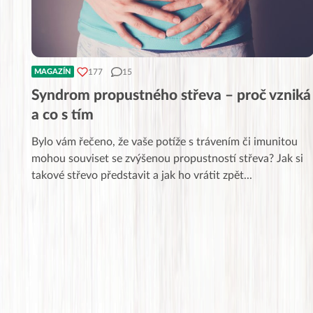
177
15
MAGAZÍN
Syndrom propustného střeva – proč vzniká
a co s tím
Bylo vám řečeno, že vaše potíže s trávením či imunitou
mohou souviset se zvýšenou propustností střeva? Jak si
takové střevo představit a jak ho vrátit zpět
...