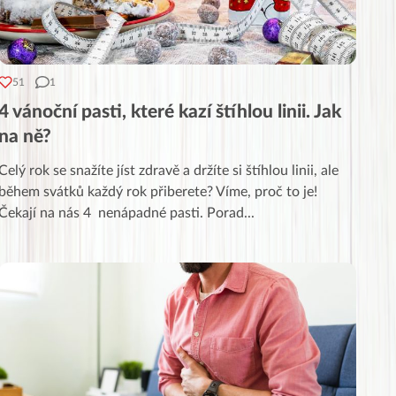
51
1
4 vánoční pasti, které kazí štíhlou linii. Jak
na ně?
Celý rok se snažíte jíst zdravě a držíte si štíhlou linii, ale
během svátků každý rok přiberete? Víme, proč to je!
Čekají na nás 4 nenápadné pasti. Porad
...