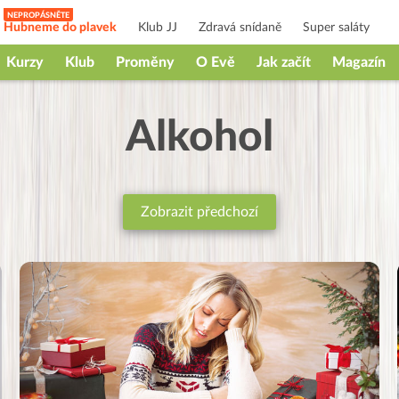
Hubneme do plavek
Klub JJ
Zdravá snídaně
Super saláty
Kurzy
Klub
Proměny
O Evě
Jak začít
Magazín
Alkohol
Zobrazit předchozí