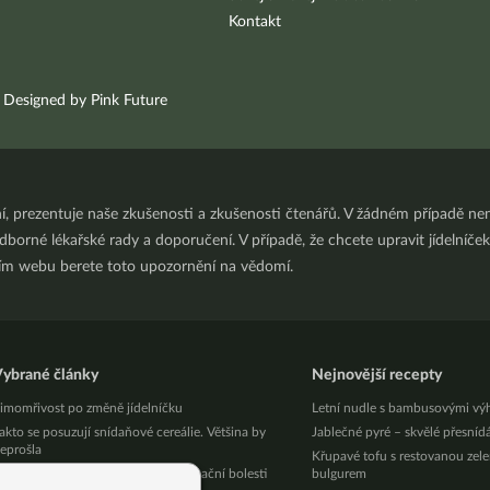
Kontakt
Designed by Pink Future
ní, prezentuje naše zkušenosti a zkušenosti čtenářů. V žádném případě 
orné lékařské rady a doporučení. V případě, že chcete upravit jídelníček 
ním webu berete toto upozornění na vědomí.
ybrané články
Nejnovější recepty
imomřivost po změně jídelníčku
Letní nudle s bambusovými vý
akto se posuzují snídaňové cereálie. Většina by
Jablečné pyré – skvělé přesníd
eprošla
Křupavé tofu s restovanou zel
ádná panická ataka, žádné menstruační bolesti
bulgurem