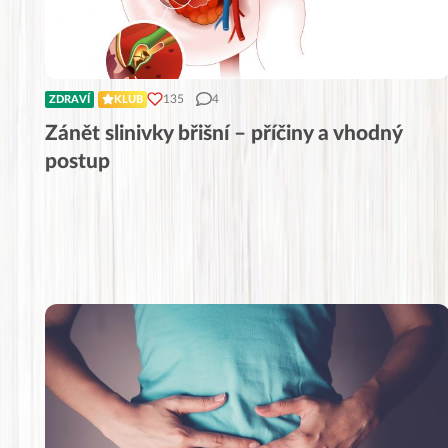
135
4
ZDRAVÍ
KLUB
Zánět slinivky břišní – příčiny a vhodný
postup