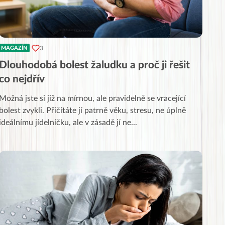
3
MAGAZÍN
Dlouhodobá bolest žaludku a proč ji řešit
co nejdřív
Možná jste si již na mírnou, ale pravidelně se vracející
bolest zvykli. Přičítáte jí patrně věku, stresu, ne úplně
ideálnímu jídelníčku, ale v zásadě jí ne
...