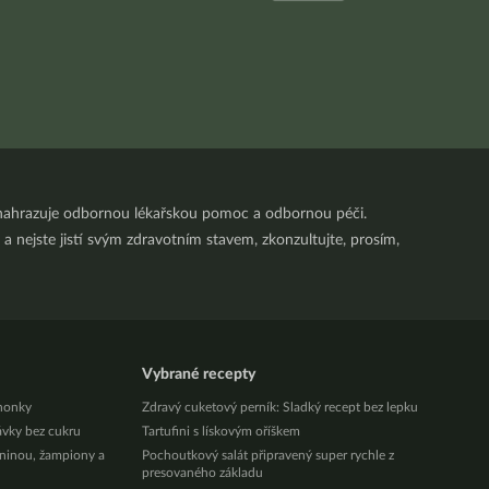
nenahrazuje odbornou lékařskou pomoc a odbornou péči.
a nejste jistí svým zdravotním stavem, zkonzultujte, prosím,
Vybrané recepty
honky
Zdravý cuketový perník: Sladký recept bez lepku
ávky bez cukru
Tartufini s lískovým oříškem
eninou, žampiony a
Pochoutkový salát připravený super rychle z
presovaného základu