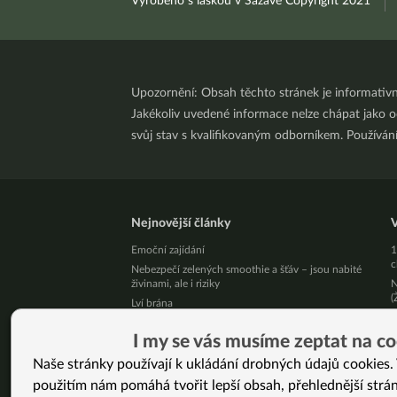
Vyrobeno s láskou v Sázavě Copyright 2021
Upozornění: Obsah těchto stránek je informativ
Jakékoliv uvedené informace nelze chápat jako odb
svůj stav s kvalifikovaným odborníkem. Používá
Nejnovější články
V
Emoční zajídání
1
c
Nebezpečí zelených smoothie a šťáv – jsou nabité
živinami, ale i riziky
N
(
Lví brána
S
Broskve bez kadeřavosti – jde to vůbec bez
p
chemie?
I my se vás musíme zeptat na co
H
Krevní skupina a jídelníček: mýtus, který přežil 30
Naše stránky používají k ukládání drobných údajů cookies. 
let bez jediného důkazu
Z
použitím nám pomáhá tvořit lepší obsah, přehlednější strá
3
Léky mi snížili na minimum a štítná žláza se