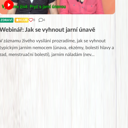
8
4
ZDRAVÍ
KLUB
Webinář: Jak se vyhnout jarní únavě
V záznamu živého vysílání prozradíme, jak se vyhnout
typickým jarním nemocem (únava, ekzémy, bolesti hlavy a
zad, menstruační bolesti), jarním náladám (nev
...