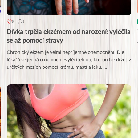
5
6
Dívka trpěla ekzémem od narození: vyléčila
se až pomocí stravy
Chronický ekzém je velmi nepříjemné onemocnění. Dle
lékařů se jedná o nemoc nevyléčitelnou, kterou lze držet v
určitých mezích pomocí krémů, mastí a léků.
...