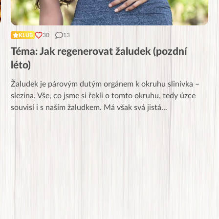
30
13
KLUB
Téma: Jak regenerovat žaludek (pozdní
léto)
Žaludek je párovým dutým orgánem k okruhu slinivka –
slezina. Vše, co jsme si řekli o tomto okruhu, tedy úzce
souvisí i s naším žaludkem. Má však svá jistá
...