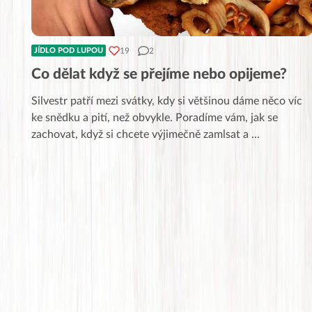
19
2
JÍDLO POD LUPOU
Co dělat když se přejíme nebo opijeme?
Silvestr patří mezi svátky, kdy si většinou dáme něco víc
ke snědku a pití, než obvykle. Poradíme vám, jak se
zachovat, když si chcete výjimečně zamlsat a
...