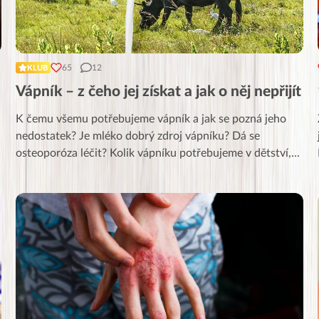
65
12
KLUB
Vápník – z čeho jej získat a jak o něj nepřijít
K čemu všemu potřebujeme vápník a jak se pozná jeho
nedostatek? Je mléko dobrý zdroj vápníku? Dá se
osteoporóza léčit? Kolik vápníku potřebujeme v dětství,
...