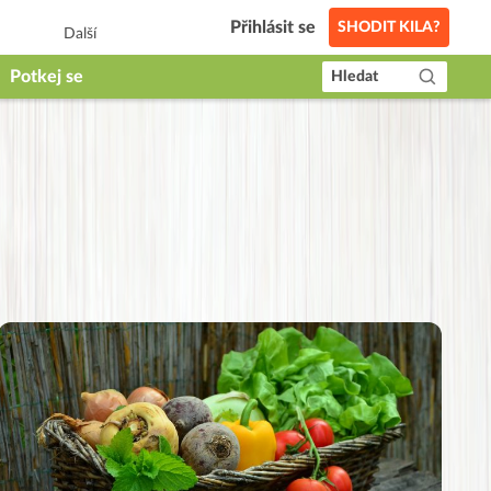
Přihlásit se
SHODIT KILA?
Další
Potkej se
Hledat