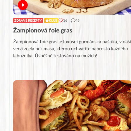
36
46
ZDRAVÉ RECEPTY
KLUB
Žampionová foie gras
Žampionová foie gras je luxusní gurmánská paštika, v naší
verzi zcela bez masa, kterou uchvátíte naprosto každého
labužníka. Úspěšně testováno na mužích!