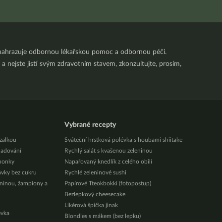
nenahrazuje odbornou lékařskou pomoc a odbornou péči.
a nejste jistí svým zdravotním stavem, zkonzultujte, prosím,
Vybrané recepty
zalkou
Sváteční hrstková polévka s houbami shiitake
ladování
Rychlý salát s kvašenou zeleninou
honky
Napařovaný knedlík z celého obilí
ávky bez cukru
Rychlé zeleninové sushi
eninou, žampiony a
Papírové Tteokbokki (fotopostup)
Bezlepkový cheesecake
Likérová špička jinak
évka
Blondies s mákem (bez lepku)