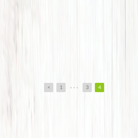
<
1
3
4