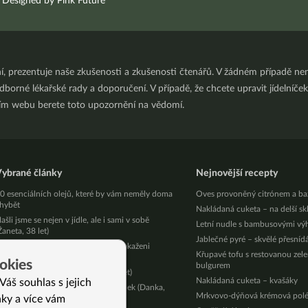
Designed by Pink Future
ní, prezentuje naše zkušenosti a zkušenosti čtenářů. V žádném případě 
orné lékařské rady a doporučení. V případě, že chcete upravit jídelníček 
ním webu berete toto upozornění na vědomí.
ybrané články
Nejnovější recepty
0 esenciálních olejů, které by vám neměly doma
Oves provoněný citrónem a ba
hybět
Nakládaná cuketa – na delší sk
ašli jsme se nejen v jídle, ale i sami v sobě
Letní nudle s bambusovými vý
Žaneta, 38 let)
Jablečné pyré – skvělé přesníd
trávníci amerických McDonald’s nakaženi
Křupavé tofu s restovanou zel
arazity z výkalů
okies
bulgurem
lavně se nestresovat (Monika, 36 let)
Nakládaná cuketa – kvašáky
Váš souhlas s jejich
bavila jsem se únavy i alergie na lepek (Danka,
Mrkvovo-dýňová krémová pol
nky a více vám
4 let)