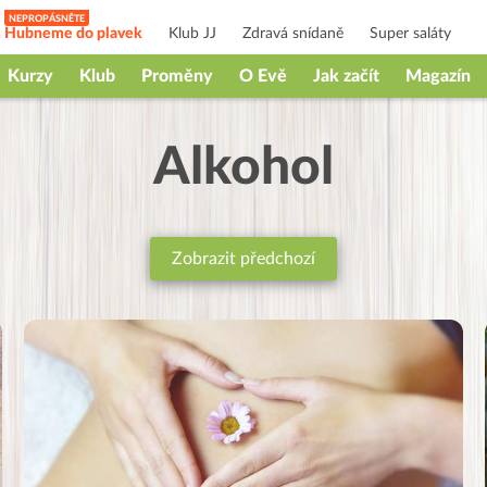
Hubneme do plavek
Klub JJ
Zdravá snídaně
Super saláty
Kurzy
Klub
Proměny
O Evě
Jak začít
Magazín
Alkohol
Zobrazit předchozí