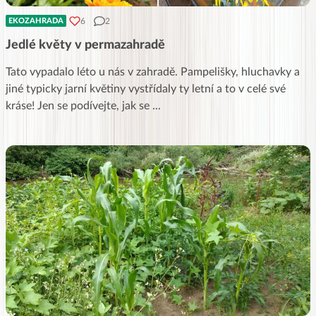
6
2
EKOZAHRADA
Jedlé květy v permazahradě
Tato vypadalo léto u nás v zahradě. Pampelišky, hluchavky a
jiné typicky jarní květiny vystřídaly ty letní a to v celé své
kráse! Jen se podívejte, jak se
...