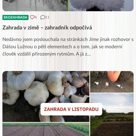
8
11
EKOZAHRADA
Zahrada v zimě – zahradník odpočívá
Nedávno jsem poslouchala na stránkách Jíme jinak rozhovor s
Dášou Lužnou o pěti elementech a o tom, jak se moderní
člověk vzdálil přirozeným rytmům. A já z
...