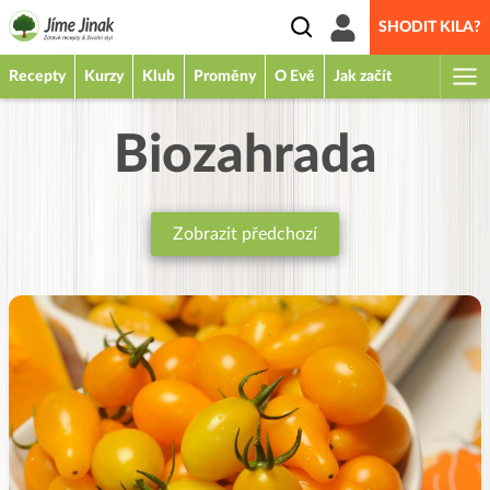
SHODIT KILA?
Recepty
Kurzy
Klub
Proměny
O Evě
Jak začít
Biozahrada
Zobrazit předchozí