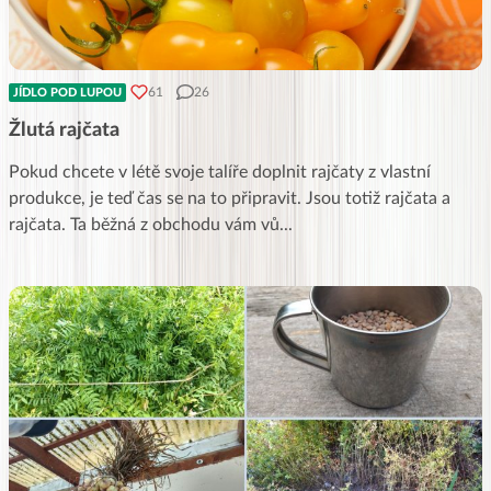
61
26
JÍDLO POD LUPOU
Žlutá rajčata
Pokud chcete v létě svoje talíře doplnit rajčaty z vlastní
produkce, je teď čas se na to připravit. Jsou totiž rajčata a
rajčata. Ta běžná z obchodu vám vů
...