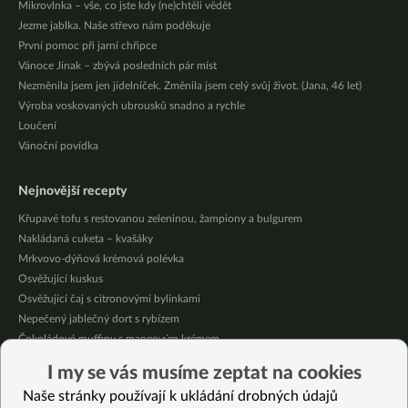
Mikrovlnka – vše, co jste kdy (ne)chtěli vědět
Jezme jablka. Naše střevo nám poděkuje
První pomoc při jarní chřipce
Vánoce Jinak – zbývá posledních pár míst
Nezměnila jsem jen jídelníček. Změnila jsem celý svůj život. (Jana, 46 let)
Výroba voskovaných ubrousků snadno a rychle
Loučení
Vánoční povídka
Nejnovější recepty
Křupavé tofu s restovanou zeleninou, žampiony a bulgurem
Nakládaná cuketa – kvašáky
Mrkvovo-dýňová krémová polévka
Osvěžující kuskus
Osvěžující čaj s citronovými bylinkami
Nepečený jablečný dort s rybízem
Čokoládové muffiny s mangovým krémem
Meruňky a jablka v citrónovém želé
I my se vás musíme zeptat na cookies
Krémová zeleninová polévka s koprem a vločkami
Naše stránky používají k ukládání drobných údajů
Celozrnná rýže basmati se zeleninou