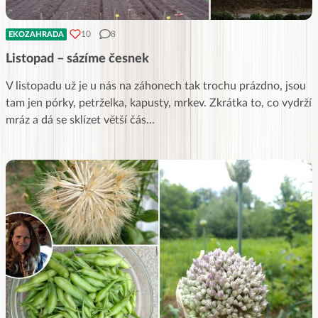
10
8
EKOZAHRADA
Listopad – sázíme česnek
V listopadu už je u nás na záhonech tak trochu prázdno, jsou
tam jen pórky, petrželka, kapusty, mrkev. Zkrátka to, co vydrží
mráz a dá se sklízet větší čás
...