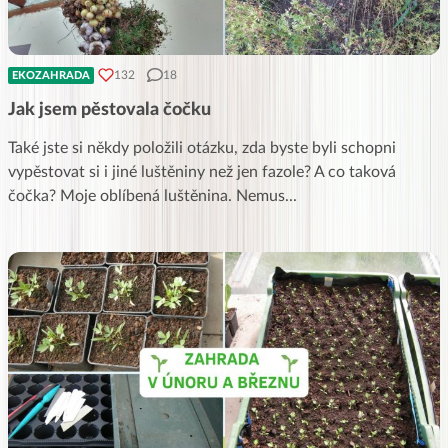
132
18
EKOZAHRADA
Jak jsem pěstovala čočku
Také jste si někdy položili otázku, zda byste byli schopni
vypěstovat si i jiné luštěniny než jen fazole? A co taková
čočka? Moje oblíbená luštěnina. Nemus
...