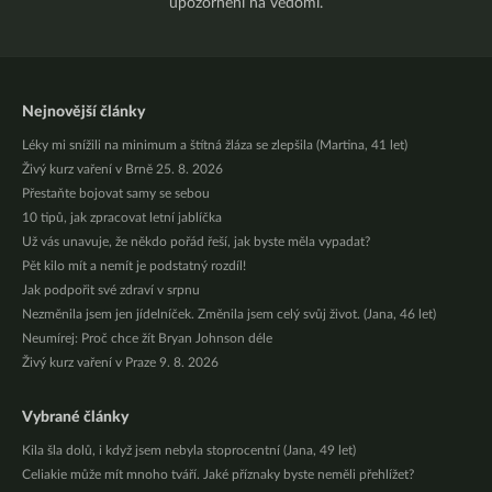
upozornění na vědomí.
Nejnovější články
Léky mi snížili na minimum a štítná žláza se zlepšila (Martina, 41 let)
Živý kurz vaření v Brně 25. 8. 2026
Přestaňte bojovat samy se sebou
10 tipů, jak zpracovat letní jablíčka
Už vás unavuje, že někdo pořád řeší, jak byste měla vypadat?
Pět kilo mít a nemít je podstatný rozdíl!
Jak podpořit své zdraví v srpnu
Nezměnila jsem jen jídelníček. Změnila jsem celý svůj život. (Jana, 46 let)
Neumírej: Proč chce žít Bryan Johnson déle
Živý kurz vaření v Praze 9. 8. 2026
Vybrané články
Kila šla dolů, i když jsem nebyla stoprocentní (Jana, 49 let)
Celiakie může mít mnoho tváří. Jaké příznaky byste neměli přehlížet?