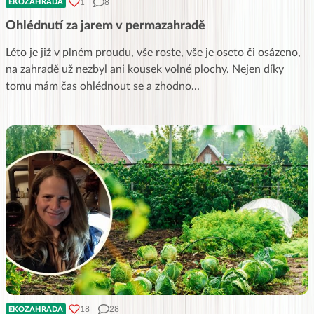
1
8
EKOZAHRADA
Ohlédnutí za jarem v permazahradě
Léto je již v plném proudu, vše roste, vše je oseto či osázeno,
na zahradě už nezbyl ani kousek volné plochy. Nejen díky
tomu mám čas ohlédnout se a zhodno
...
18
28
EKOZAHRADA