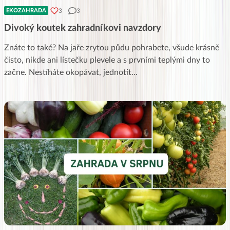
3
3
EKOZAHRADA
Divoký koutek zahradníkovi navzdory
Znáte to také? Na jaře zrytou půdu pohrabete, všude krásně
čisto, nikde ani lístečku plevele a s prvními teplými dny to
začne. Nestíháte okopávat, jednotit
...