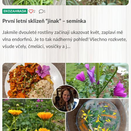
2
1
EKOZAHRADA
První letní sklizeň “jinak” – semínka
Jakmile dvouleté rostliny začínají ukazovat květ, zaplaví mě
vlna endorfinů. Je to tak nádherný pohled! Všechno rozkvete,
všude včely, čmeláci, vosičky a j
...