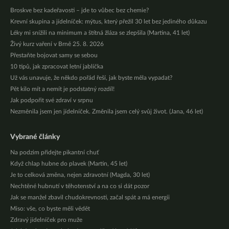
Broskve bez kadeřavosti – jde to vůbec bez chemie?
Krevní skupina a jídelníček: mýtus, který přežil 30 let bez jediného důkazu
Léky mi snížili na minimum a štítná žláza se zlepšila (Martina, 41 let)
Živý kurz vaření v Brně 25. 8. 2026
Přestaňte bojovat samy se sebou
10 tipů, jak zpracovat letní jablíčka
Už vás unavuje, že někdo pořád řeší, jak byste měla vypadat?
Pět kilo mít a nemít je podstatný rozdíl!
Jak podpořit své zdraví v srpnu
Nezměnila jsem jen jídelníček. Změnila jsem celý svůj život. (Jana, 46 let)
Vybrané články
Na podzim přidejte pikantní chuť
Když chlap hubne do plavek (Martin, 45 let)
Je to celková změna, nejen zdravotní (Magda, 30 let)
Nechtěné hubnutí v těhotenství a na co si dát pozor
Jak se manžel zbavil chudokrevnosti, začal spát a má energii
Miso: vše, co byste měli vědět
Zdravý jídelníček pro muže