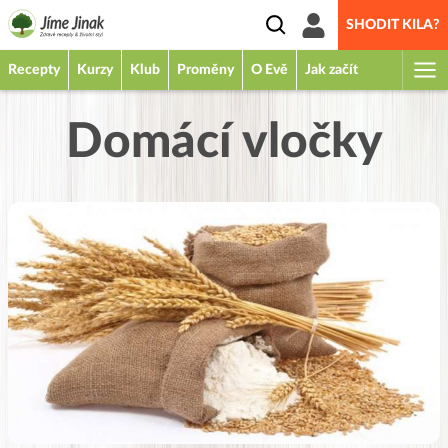
SHODIT KILA?
Recepty
Kurzy
Klub
Proměny
O Evě
Jak začít
Domácí vločky