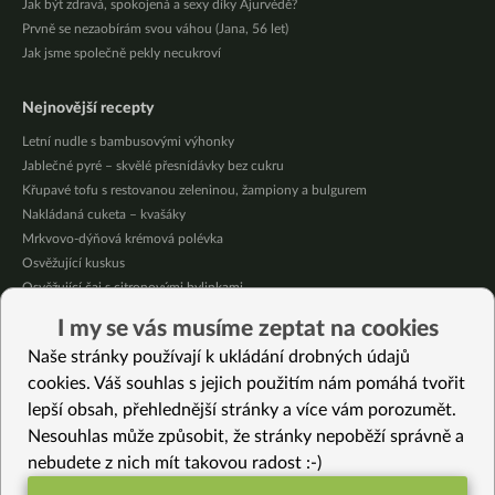
Jak být zdravá, spokojená a sexy díky Ajurvédě?
Prvně se nezaobírám svou váhou (Jana, 56 let)
Jak jsme společně pekly necukroví
Nejnovější recepty
Letní nudle s bambusovými výhonky
Jablečné pyré – skvělé přesnídávky bez cukru
Křupavé tofu s restovanou zeleninou, žampiony a bulgurem
Nakládaná cuketa – kvašáky
Mrkvovo-dýňová krémová polévka
Osvěžující kuskus
Osvěžující čaj s citronovými bylinkami
Nepečený jablečný dort s rybízem
I my se vás musíme zeptat na cookies
Čokoládové muffiny s mangovým krémem
Naše stránky používají k ukládání drobných údajů
Meruňky a jablka v citrónovém želé
cookies. Váš souhlas s jejich použitím nám pomáhá tvořit
lepší obsah, přehlednější stránky a více vám porozumět.
Vybrané recepty
Nesouhlas může způsobit, že stránky nepoběží správně a
Kořeněná červená řepa s čočkou a kuskusem
nebudete z nich mít takovou radost :-)
Pečená zelenina s popencem a kopřivou