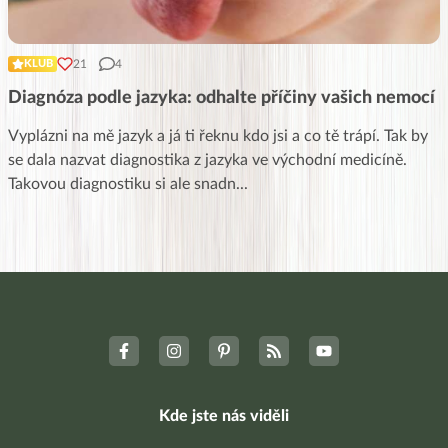
21
4
KLUB
Diagnóza podle jazyka: odhalte příčiny vašich nemocí
Vyplázni na mě jazyk a já ti řeknu kdo jsi a co tě trápí. Tak by
se dala nazvat diagnostika z jazyka ve východní medicíně.
Takovou diagnostiku si ale snadn
...
Kde jste nás viděli