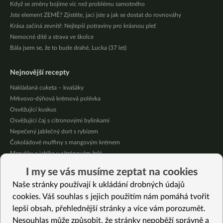
Když se změny bojíme víc než problému samotného
Jste element ZEMĚ? Zjistěte, jací jste a jak se dostat do rovnováhy
Krása začíná zevnitř: Nejlepší potraviny pro krásnou pleť
Nemocné dítě a strava ve školce
Bála jsem se, že to bude drahé, Lucka (37 let)
Nejnovější recepty
Nakládaná cuketa – kvašáky
Mrkvovo-dýňová krémová polévka
Osvěžující kuskus
Osvěžující čaj s citronovými bylinkami
Nepečený jablečný dort s rybízem
Čokoládové muffiny s mangovým krémem
Meruňky a jablka v citrónovém želé
Krémová zeleninová polévka s koprem a vločkami
I my se vás musíme zeptat na cookies
Celozrnná rýže basmati se zeleninou
Naše stránky používají k ukládání drobných údajů
Citrónové muffiny s borůvkovým krémem
cookies. Váš souhlas s jejich použitím nám pomáhá tvořit
lepší obsah, přehlednější stránky a více vám porozumět.
Vybrané recepty
Nesouhlas může způsobit, že stránky nepoběží správně a