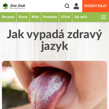
SHODIT KILA?
Recepty
Kurzy
Klub
Proměny
O Evě
Jak začít
Jak vypadá zdravý
jazyk