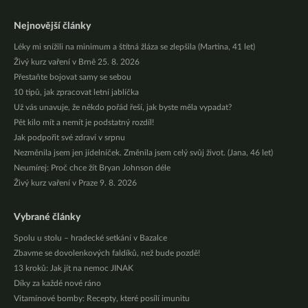
Nejnovější články
Léky mi snížili na minimum a štítná žláza se zlepšila (Martina, 41 let)
Živý kurz vaření v Brně 25. 8. 2026
Přestaňte bojovat samy se sebou
10 tipů, jak zpracovat letní jablíčka
Už vás unavuje, že někdo pořád řeší, jak byste měla vypadat?
Pět kilo mít a nemít je podstatný rozdíl!
Jak podpořit své zdraví v srpnu
Nezměnila jsem jen jídelníček. Změnila jsem celý svůj život. (Jana, 46 let)
Neumírej: Proč chce žít Bryan Johnson déle
Živý kurz vaření v Praze 9. 8. 2026
Vybrané články
Spolu u stolu – hradecké setkání v Bazalce
Zbavme se dovolenkových faldíků, než bude pozdě!
13 kroků: Jak jít na nemoc JINAK
Díky za každé nové ráno
Vitamínové bomby: Recepty, které posílí imunitu