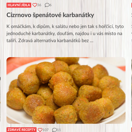
36
6
HLAVNÍ JÍDLA
Cizrnovo špenátové karbanátky
K omáčkám, k dipům, k salátu nebo jen tak s hořčicí, tyto
jednoduché karbanátky, doufám, najdou i u vás místo na
talíři. Zdravá alternativa karbanátků bez
...
107
11
ZDRAVÉ RECEPTY