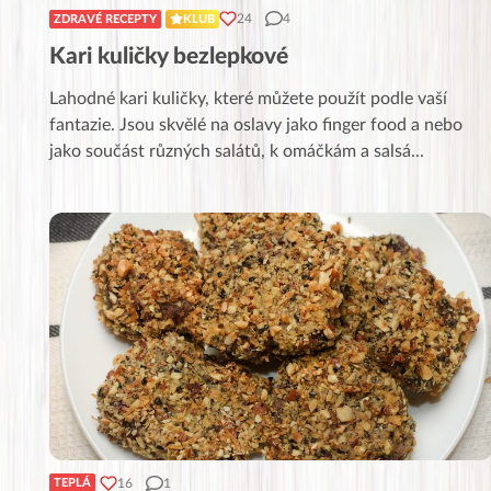
24
4
ZDRAVÉ RECEPTY
KLUB
Kari kuličky bezlepkové
Lahodné kari kuličky, které můžete použít podle vaší
fantazie. Jsou skvělé na oslavy jako finger food a nebo
jako součást různých salátů, k omáčkám a salsá
...
16
1
TEPLÁ