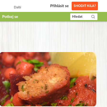
Přihlásit se
SHODIT KILA?
Další
Potkej se
Hledat