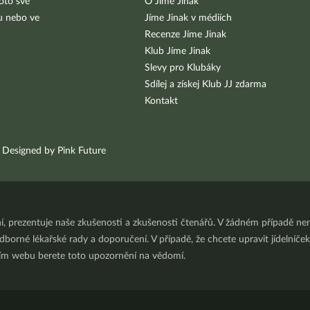
oto své
O Jíme Jinak
bu nebo ve
Jíme Jinak v médiích
Recenze Jíme Jinak
Klub Jíme Jinak
Slevy pro Klubáky
Sdílej a získej Klub JJ zdarma
Kontakt
Designed by Pink Future
ní, prezentuje naše zkušenosti a zkušenosti čtenářů. V žádném případě 
orné lékařské rady a doporučení. V případě, že chcete upravit jídelníček 
ním webu berete toto upozornění na vědomí.