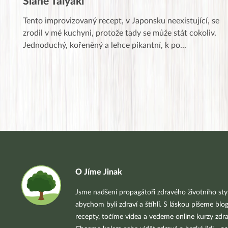
Slané Taiyaki
Tento improvizovaný recept, v Japonsku neexistující, se
zrodil v mé kuchyni, protože tady se může stát cokoliv.
Jednoduchý, kořeněný a lehce pikantní, k po
...
O Jíme Jinak
Jsme nadšení propagátoři zdravého životního styl
abychom byli zdraví a štíhlí. S láskou píšeme blo
recepty, točíme videa a vedeme online kurzy zdra