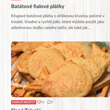
Batátové fialové plátky
Křupavé batátové plátky s oříškovou krustou pečené v
troubě. Snadné a rychlé jídlo, které můžete použít jako
zeleninovou složku vašeho talíře, ale také jak
...
26
2
ZDRAVÉ RECEPTY