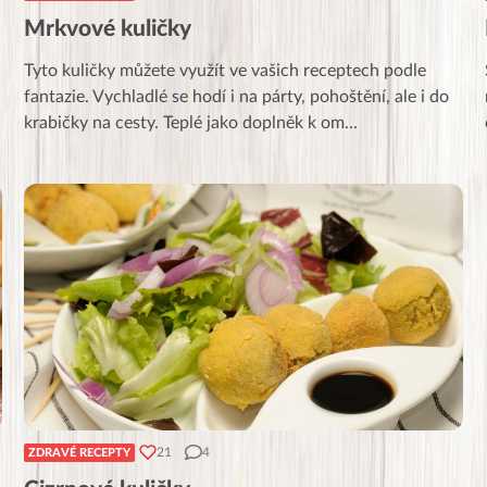
Mrkvové kuličky
Tyto kuličky můžete využít ve vašich receptech podle
fantazie. Vychladlé se hodí i na párty, pohoštění, ale i do
krabičky na cesty. Teplé jako doplněk k om
...
21
4
ZDRAVÉ RECEPTY