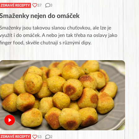
37
3
ZDRAVÉ RECEPTY
Smaženky nejen do omáček
Smaženky jsou takovou slanou chuťovkou, ale lze je
využít i do omáček. A nebo jen tak třeba na oslavy jako
finger food, skvěle chutnají s různými dipy.
53
2
ZDRAVÉ RECEPTY