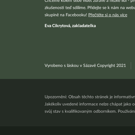
Chceme kolem sebe vidět zdravé a hezké lidi - pr
zkušenosti teď sdílíme. Přidejte se k nám na we
skupině na Facebooku!
Přečtěte si o nás více
Eva Cikrytová, zakladatelka
Vyrobeno s láskou v Sázavě Copyright 2021
Upozornění: Obsah těchto stránek je informativ
Jakékoliv uvedené informace nelze chápat jako odb
svůj stav s kvalifikovaným odborníkem. Používá