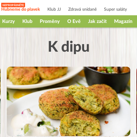
Hubneme do plavek
Klub JJ
Zdravá snídaně
Super saláty
Kurzy
Klub
Proměny
O Evě
Jak začít
Magazín
K dipu