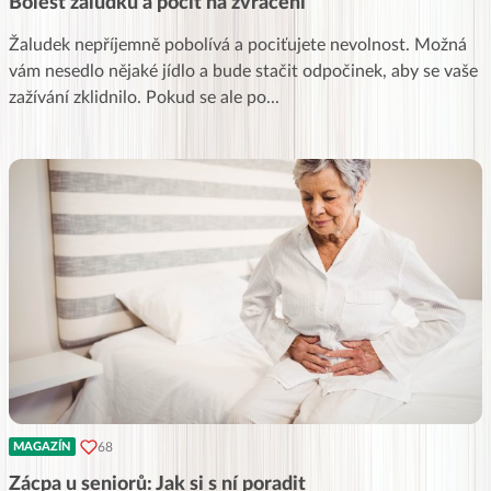
Bolest žaludku a pocit na zvracení
Žaludek nepříjemně pobolívá a pociťujete nevolnost. Možná
vám nesedlo nějaké jídlo a bude stačit odpočinek, aby se vaše
zažívání zklidnilo. Pokud se ale po
...
68
MAGAZÍN
Zácpa u seniorů: Jak si s ní poradit