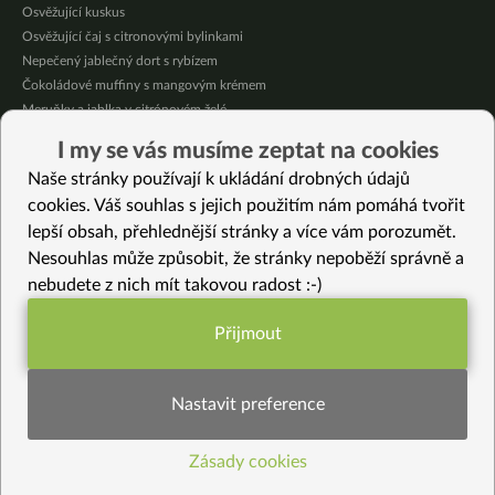
Osvěžující kuskus
Osvěžující čaj s citronovými bylinkami
Nepečený jablečný dort s rybízem
Čokoládové muffiny s mangovým krémem
Meruňky a jablka v citrónovém želé
Krémová zeleninová polévka s koprem a vločkami
I my se vás musíme zeptat na cookies
Celozrnná rýže basmati se zeleninou
Naše stránky používají k ukládání drobných údajů
Citrónové muffiny s borůvkovým krémem
cookies. Váš souhlas s jejich použitím nám pomáhá tvořit
lepší obsah, přehlednější stránky a více vám porozumět.
Vybrané recepty
Nesouhlas může způsobit, že stránky nepoběží správně a
Bedlové řízky
nebudete z nich mít takovou radost :-)
Chutney z divokých žlutých rajčátek
Rýže Nerone se zimní zeleninou
Přijmout
Máslové amasaké
Funkční nastavení potřebujeme (vždy
Zapečené palačinky s houbami a špenátem
aktivní)
Slané zobání 3x jinak
Nastavit preference
Tofu s lilkem
Rýžové kváskové koláčky (bezlepkové)
Zásady cookies
Statistiky pro lepší obsah
Dýňovo batátové pyré s koprem
Bezlepkový koláč zdobený jablky