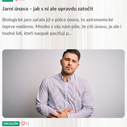
Jarní únava – jak s ní ale opravdu zatočit
Biologické jaro začalo již v půlce února, to astronomické
teprve nedávno. Mnoho z vás nám píše, že cítí únavu, je ale i
hodně lidí, kteří naopak pociťují p
...
11
MAGAZÍN