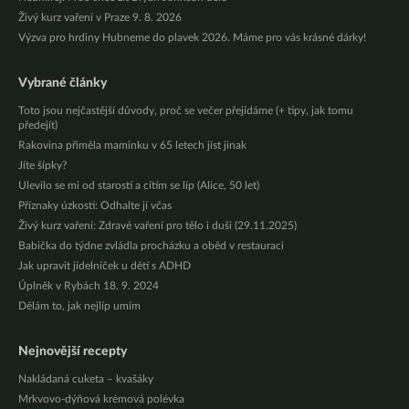
Živý kurz vaření v Praze 9. 8. 2026
Výzva pro hrdiny Hubneme do plavek 2026. Máme pro vás krásné dárky!
Vybrané články
Toto jsou nejčastější důvody, proč se večer přejídáme (+ tipy, jak tomu
předejít)
Rakovina přiměla maminku v 65 letech jíst jinak
Jíte šípky?
Ulevilo se mi od starostí a cítím se líp (Alice, 50 let)
Příznaky úzkosti: Odhalte jí včas
Živý kurz vaření: Zdravé vaření pro tělo i duši (29.11.2025)
Babička do týdne zvládla procházku a oběd v restauraci
Jak upravit jídelníček u dětí s ADHD
Úplněk v Rybách 18. 9. 2024
Dělám to, jak nejlíp umím
Nejnovější recepty
Nakládaná cuketa – kvašáky
Mrkvovo-dýňová krémová polévka