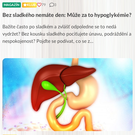
79
3
MAGAZÍN
KLUB
Bez sladkého nemáte den: Může za to hypoglykémie?
Bažíte často po sladkém a zvlášť odpoledne se to nedá
vydržet? Bez kousku sladkého pociťujete únavu, podráždění a
nespokojenost? Pojďte se podívat, co se z
...