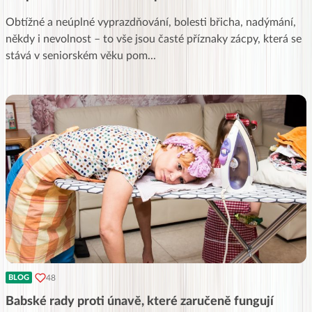
Obtížné a neúplné vyprazdňování, bolesti břicha, nadýmání,
někdy i nevolnost – to vše jsou časté příznaky zácpy, která se
stává v seniorském věku pom
...
48
BLOG
Babské rady proti únavě, které zaručeně fungují