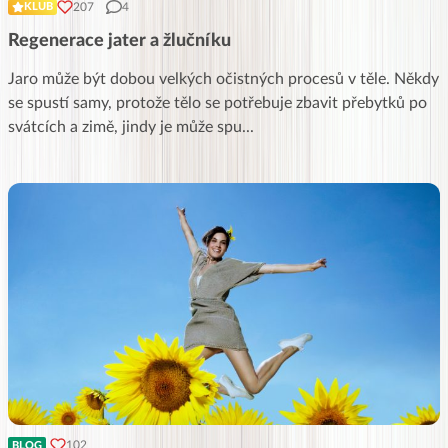
207
4
KLUB
Regenerace jater a žlučníku
Jaro může být dobou velkých očistných procesů v těle. Někdy
se spustí samy, protože tělo se potřebuje zbavit přebytků po
svátcích a zimě, jindy je může spu
...
102
BLOG