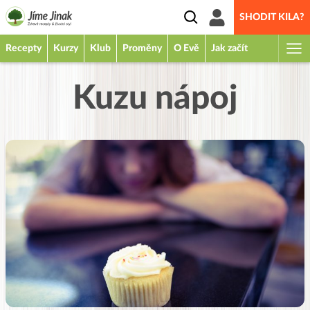
SHODIT KILA?
Recepty
Kurzy
Klub
Proměny
O Evě
Jak začít
Kuzu nápoj