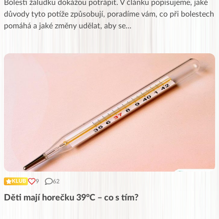
Bolesti žaludku dokážou potrápit. V článku popisujeme, jaké
důvody tyto potíže způsobují, poradíme vám, co při bolestech
pomáhá a jaké změny udělat, aby se
...
9
62
KLUB
Děti mají horečku 39°C – co s tím?