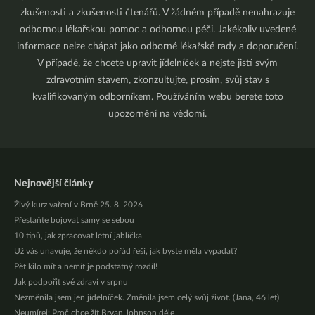
zkušenosti a zkušenosti čtenářů. V žádném případě nenahrazuje
odbornou lékařskou pomoc a odbornou péči. Jakékoliv uvedené
informace nelze chápat jako odborné lékařské rady a doporučení.
V případě, že chcete upravit jídelníček a nejste jistí svým
zdravotním stavem, zkonzultujte, prosím, svůj stav s
kvalifikovaným odborníkem. Používáním webu berete toto
upozornění na vědomí.
Nejnovější články
Živý kurz vaření v Brně 25. 8. 2026
Přestaňte bojovat samy se sebou
10 tipů, jak zpracovat letní jablíčka
Už vás unavuje, že někdo pořád řeší, jak byste měla vypadat?
Pět kilo mít a nemít je podstatný rozdíl!
Jak podpořit své zdraví v srpnu
Nezměnila jsem jen jídelníček. Změnila jsem celý svůj život. (Jana, 46 let)
Neumírej: Proč chce žít Bryan Johnson déle