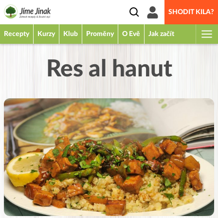
SHODIT KILA?
Recepty
Kurzy
Klub
Proměny
O Evě
Jak začít
Res al hanut