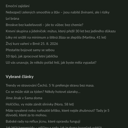
Emoční zajídání
Nebezpečí zelených smoothie a šťáv – jsou nabité živinami, ale i riziky
Lví brána
Broskve bez kadeřavosti – jde to vůbec bez chemie?
Krevní skupina a jídelníček: mýtus, který přežil 30 let bez jediného důkazu
Léky mi snížili na minimum a štítná žláza se zlepšila (Martina, 41 let)
Živý kurz vaření v Brně 25. 8. 2026
Přestaňte bojovat samy se sebou
10 tipů, jak zpracovat letní jablíčka
Už vás unavuje, že někdo pořád řeší, jak byste měla vypadat?
Vybrané články
Trendy ve stravování Čechů. 5 % preferuje stravu bez masa.
Co se může stát za týden? Někdy hotové zázraky…
Jíme Jinak v Sama doma
Holčičko, vy máte zánět slinivky (Nora, 58 let)
Máte vyvalené nebo nafouklé bříško, které nejde zhubnout? Tady je 5
důvodů, které za to mohou.
Babské rady na reflux jícnu, které opravdu fungují
Jak léčit hemeroidy – příčiny a rady, jak je doma konečně vyléčit