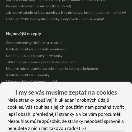
Po všech stránkách je mi lépe (Dita, 29 let)
Jak zdravě zařadit rajčata, papriky a lilky do stravy. Inspirujte se našimi předky!
DNES v 19:00: Živé vysílání otázky a odpovědi – přijď se zeptat!
Nejnovější recepty
Oves provoněný citrónem a bazalkou
Nakládaná cuketa – na delší skladování
Letní nudle s bambusovými výhonky
Jablečné pyré – skvělé přesnídávky bez cukru
Křupavé tofu s restovanou zeleninou, žampiony a bulgurem
Nakládaná cuketa – kvašáky
Mrkvovo-dýňová krémová polévka
Osvěžující kuskus
I my se vás musíme zeptat na cookies
Osvěžující čaj s citronovými bylinkami
Naše stránky používají k ukládání drobných údajů
Nepečený jablečný dort s rybízem
cookies. Váš souhlas s jejich použitím nám pomáhá tvořit
lepší obsah, přehlednější stránky a více vám porozumět.
Vybrané recepty
Nesouhlas může způsobit, že stránky nepoběží správně a
Hlíva s čekankou
nebudete z nich mít takovou radost :-)
Carpaccio z artyčoků