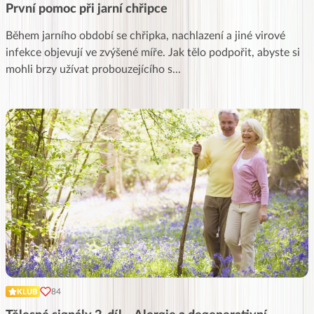
První pomoc při jarní chřipce
Během jarního období se chřipka, nachlazení a jiné virové
infekce objevují ve zvýšené míře. Jak tělo podpořit, abyste si
mohli brzy užívat probouzejícího s
...
84
KLUB