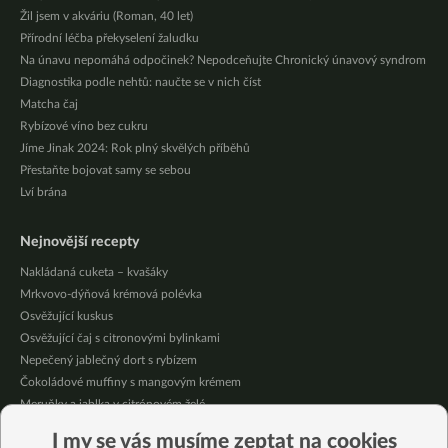
Žil jsem v akváriu (Roman, 40 let)
Přírodní léčba překyselení žaludku
Na únavu nepomáhá odpočinek? Nepodceňujte Chronický únavový syndrom
Diagnostika podle nehtů: naučte se v nich číst
Matcha čaj
Rybízové víno bez cukru
Jíme Jinak 2024: Rok plný skvělých příběhů
Přestaňte bojovat samy se sebou
Lví brána
Nejnovější recepty
Nakládaná cuketa – kvašáky
Mrkvovo-dýňová krémová polévka
Osvěžující kuskus
Osvěžující čaj s citronovými bylinkami
Nepečený jablečný dort s rybízem
Čokoládové muffiny s mangovým krémem
Meruňky a jablka v citrónovém želé
Krémová zeleninová polévka s koprem a vločkami
I my se vás musíme zeptat na cookies