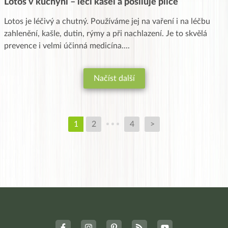
Lotos v kuchyni – léčí kašel a posiluje plíce
Lotos je léčivý a chutný. Používáme jej na vaření i na léčbu
zahlenění, kašle, dutin, rýmy a při nachlazení. Je to skvělá
prevence i velmi účinná medicína.
...
Načíst další
1
2
4
>