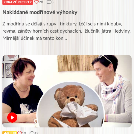
28
3
ZDRAVÉ RECEPTY
Nakládané modřínové výhonky
Z modřínu se dělají sirupy i tinktury. Léčí se s nimi klouby,
revma, záněty horních cest dýchacích, žlučník, játra i ledviny.
Mírnější účinek má tento kon
...
19
19
KLUB