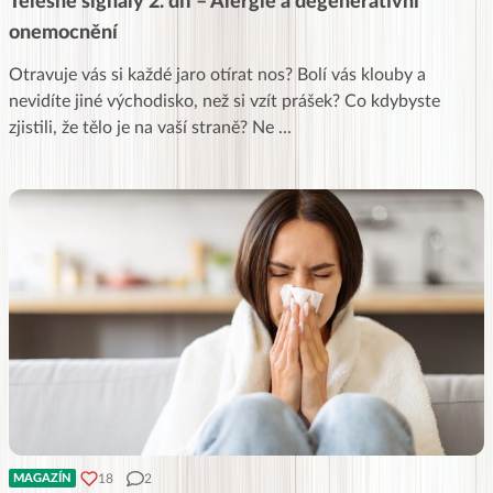
Tělesné signály 2. díl – Alergie a degenerativní
onemocnění
Otravuje vás si každé jaro otírat nos? Bolí vás klouby a
nevidíte jiné východisko, než si vzít prášek? Co kdybyste
zjistili, že tělo je na vaší straně? Ne
...
18
2
MAGAZÍN