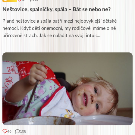
Neštovice, spalničky, spála – Bát se nebo ne?
Plané neštovice a spála patří mezi nejobvyklejší dětské
nemoci. Když děti onemocní, my rodičové, máme o ně
přirozeně strach. Jak se naladit na svoji intuic
...
46
108