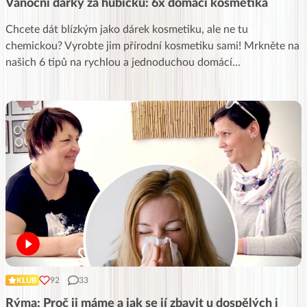
Vánoční dárky za hubičku: 6x domácí kosmetika
Chcete dát blízkým jako dárek kosmetiku, ale ne tu
chemickou? Vyrobte jim přírodní kosmetiku sami! Mrkněte na
našich 6 tipů na rychlou a jednoduchou domácí
...
92
33
KLUB
Rýma: Proč ji máme a jak se jí zbavit u dospělých i