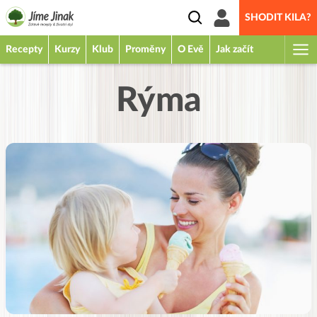
SHODIT KILA?
Recepty
Kurzy
Klub
Proměny
O Evě
Jak začít
Rýma