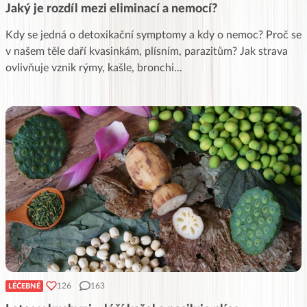
Jaký je rozdíl mezi eliminací a nemocí?
Kdy se jedná o detoxikační symptomy a kdy o nemoc? Proč se
v našem těle daří kvasinkám, plísním, parazitům? Jak strava
ovlivňuje vznik rýmy, kašle, bronchi
...
126
163
LÉČEBNÉ