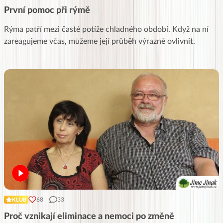
První pomoc při rýmě
Rýma patří mezi časté potíže chladného období. Když na ní
zareagujeme včas, můžeme její průběh výrazně ovlivnit.
68
33
KLUB
Proč vznikají eliminace a nemoci po změně