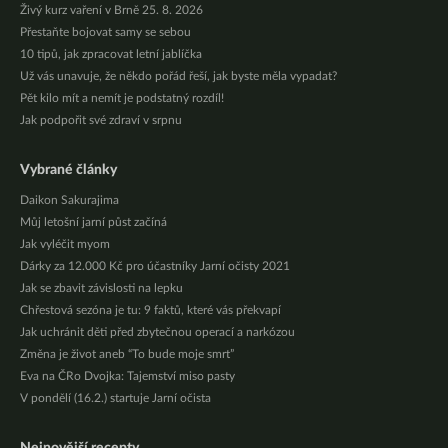
Živý kurz vaření v Brně 25. 8. 2026
Přestaňte bojovat samy se sebou
10 tipů, jak zpracovat letní jablíčka
Už vás unavuje, že někdo pořád řeší, jak byste měla vypadat?
Pět kilo mít a nemít je podstatný rozdíl!
Jak podpořit své zdraví v srpnu
Vybrané články
Daikon Sakurajima
Můj letošní jarní půst začíná
Jak vyléčit myom
Dárky za 12.000 Kč pro účastníky Jarní očisty 2021
Jak se zbavit závislosti na lepku
Chřestová sezóna je tu: 9 faktů, které vás překvapí
Jak uchránit děti před zbytečnou operací a narkózou
Změna je život aneb “To bude moje smrt”
Eva na ČRo Dvojka: Tajemství miso pasty
V pondělí (16.2.) startuje Jarní očista