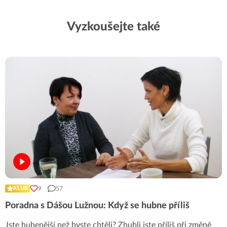
Vyzkoušejte také
9
57
KLUB
Poradna s Dášou Lužnou: Když se hubne příliš
Jste hubenější než byste chtěli? Zhubli jste příliš při změně