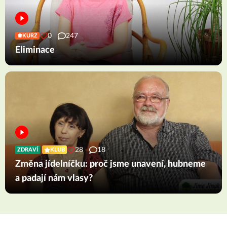
0
247
KURZ
Eliminace
28
18
ZDRAVÍ
KLUB
Změna jídelníčku: proč jsme unavení, hubneme
a padají nám vlasy?