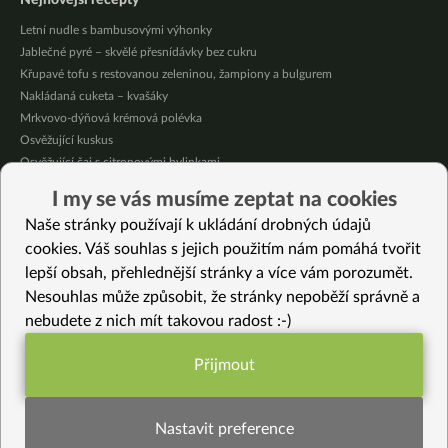
Nejnovější recepty
Letní nudle s bambusovými výhonky
Jablečné pyré – skvělé přesnídávky bez cukru
Křupavé tofu s restovanou zeleninou, žampiony a bulgurem
Nakládaná cuketa – kvašáky
Mrkvovo-dýňová krémová polévka
Osvěžující kuskus
Osvěžující čaj s citronovými bylinkami
Nepečený jablečný dort s rybízem
I my se vás musíme zeptat na cookies
Čokoládové muffiny s mangovým krémem
Naše stránky používají k ukládání drobných údajů
Meruňky a jablka v citrónovém želé
cookies. Váš souhlas s jejich použitím nám pomáhá tvořit
lepší obsah, přehlednější stránky a více vám porozumět.
Vybrané recepty
Nesouhlas může způsobit, že stránky nepoběží správně a
Pikantní adzuki směs
nebudete z nich mít takovou radost :-)
Gujarati chawli curry – kari z fazolí černé oko
Pomerančová glazovaná cizrna
Přijmout
Domácí vegeta bez glutamátů
Funkční nastavení potřebujeme (vždy
Jogurtové curry s cuketou
aktivní)
Smetanová polévka s pohankou, batátem, mrkví, květákem a kapustou
Nastavit preference
17x nepečené cukroví – stihnete ho i na poslední chvíli