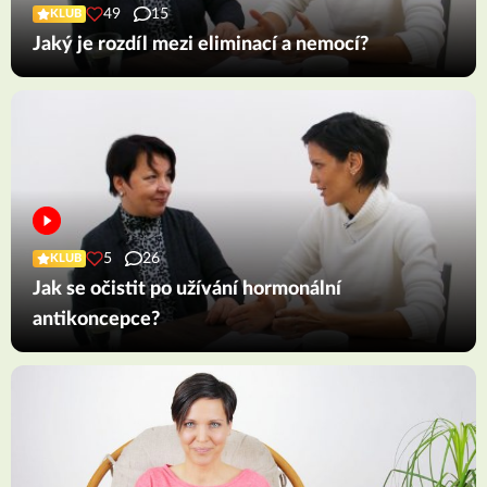
49
15
KLUB
Jaký je rozdíl mezi eliminací a nemocí?
5
26
KLUB
Jak se očistit po užívání hormonální
antikoncepce?