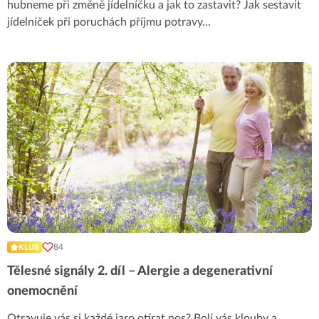
hubneme při změně jídelníčku a jak to zastavit? Jak sestavit
jídelníček při poruchách příjmu potravy
...
84
KLUB
Tělesné signály 2. díl – Alergie a degenerativní
onemocnění
Otravuje vás si každé jaro otírat nos? Bolí vás klouby a