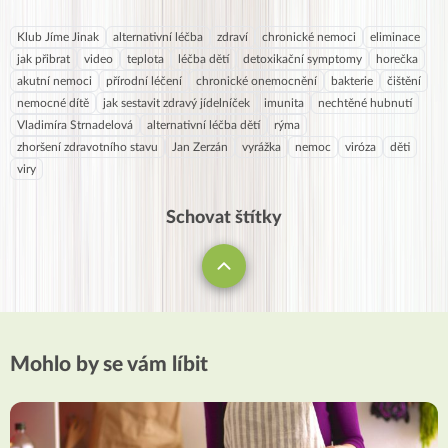
Klub Jíme Jinak
alternativní léčba
zdraví
chronické nemoci
eliminace
jak přibrat
video
teplota
léčba dětí
detoxikační symptomy
horečka
akutní nemoci
přírodní léčení
chronické onemocnění
bakterie
čištění
nemocné dítě
jak sestavit zdravý jídelníček
imunita
nechtěné hubnutí
Vladimíra Strnadelová
alternativní léčba dětí
rýma
zhoršení zdravotního stavu
Jan Zerzán
vyrážka
nemoc
viróza
děti
viry
Schovat štítky
Mohlo by se vám líbit