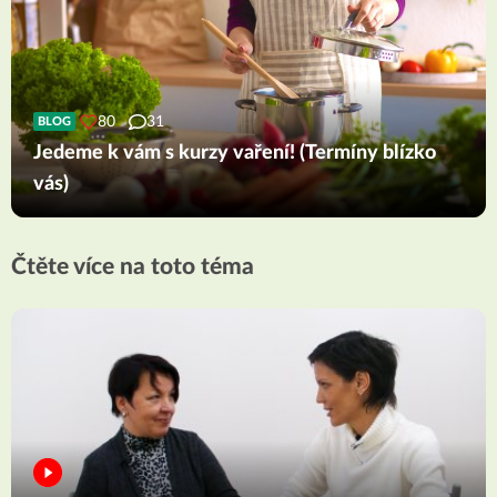
80
31
BLOG
Jedeme k vám s kurzy vaření! (Termíny blízko
vás)
Čtěte více na toto téma