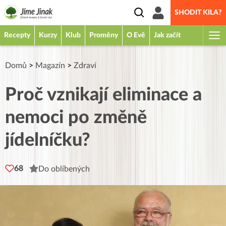
SHODIT KILA?
Recepty
Kurzy
Klub
Proměny
O Evě
Jak začít
Domů
>
Magazín
>
Zdraví
Proč vznikají eliminace a
nemoci po změně
jídelníčku?
68
Do oblíbených