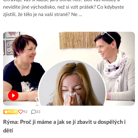
nevidíte jiné východisko, než si vzít prášek? Co kdybyste
zjistili, že tělo je na vaší straně? Ne
...
92
33
KLUB
Rýma: Proč ji máme a jak se jí zbavit u dospělých i
dětí