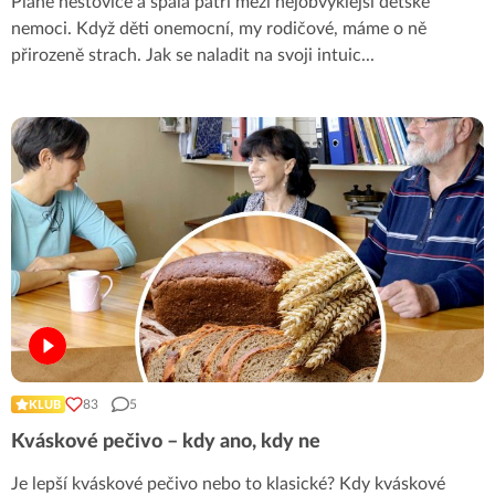
Plané neštovice a spála patří mezi nejobvyklejší dětské
nemoci. Když děti onemocní, my rodičové, máme o ně
přirozeně strach. Jak se naladit na svoji intuic
...
83
5
KLUB
Kváskové pečivo – kdy ano, kdy ne
Je lepší kváskové pečivo nebo to klasické? Kdy kváskové