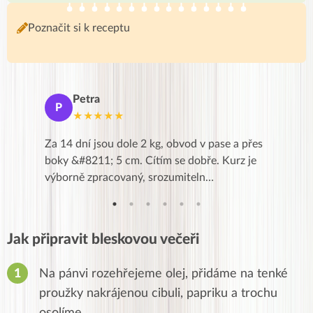
Poznačit si k receptu
Petra
Ma
P
M
★★★★★
★
k,
Za 14 dní jsou dole 2 kg, obvod v pase a přes
Dnes jse
znání pro
boky &#8211; 5 cm. Cítím se dobře. Kurz je
zapadlé p
…
výborně zpracovaný, srozumiteln…
od EVY. 
Jak připravit bleskovou večeři
Na pánvi rozehřejeme olej, přidáme na tenké
proužky nakrájenou cibuli, papriku a trochu