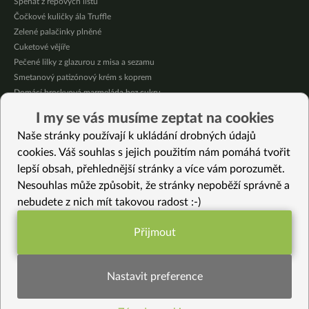
Špenát z řepových listů
Čočkové kuličky ála Truffle
Zelené palačinky plněné
Cuketové vějíře
Pečené lilky z glazurou z misa a sezamu
Smetanový patizónový krém s koprem
Domácí broskvová marmeláda bez cukru
Pikantní mexická kukuřice se “sýrovou” omáčkou
I my se vás musíme zeptat na cookies
Citrónové jablečné muffiny se sójovou šlehačkou
Naše stránky používají k ukládání drobných údajů
Oves provoněný citrónem a bazalkou
cookies. Váš souhlas s jejich použitím nám pomáhá tvořit
lepší obsah, přehlednější stránky a více vám porozumět.
Vybrané recepty
Nesouhlas může způsobit, že stránky nepoběží správně a
Křenové červené zelí
nebudete z nich mít takovou radost :-)
Tuřín po indicku
Oves s čočkou a mrkvovým pestem
Přijmout
Labužnická hrachová omáčka s pórkem, mrkví a saturejkou
Funkční nastavení potřebujeme (vždy
Seitanové plátky na houbách
aktivní)
Brokolicová lahůdka
Nastavit preference
Prasorizo – řecký pórek s rýží
Lahodný salát z daikonu s kysaným zelím a fazolemi