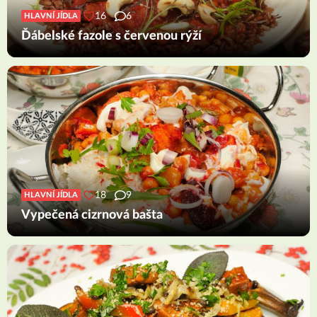
16
6
HLAVNÍ JÍDLA
Ďábelské fazole s červenou rýží
18
9
HLAVNÍ JÍDLA
Vypečená cizrnová bašta