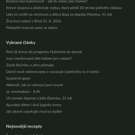
Broskve bez kadeřavosti – jde to vůbec bez chemie?
Krevní skupina a jídelníček: mýtus, který přežil 30 let bez jediného důkazu
Léky mi snížili na minimum a štítná žláza se zlepšila (Martina, 41 let)
Živý kurz vaření v Brně 25. 8. 2026
Přestaňte bojovat samy se sebou
Vybrané články
Proč jít znovu do programu Hubneme do plavek
Jsou neočkované děti rizikem pro ostatní?
Zánět žlučníku a jeho příznaky
Úplně nové videorecepty a navazující jídelníčky na 6 týdnů
Společné spaní
Webinář: Jak se vyhnout jarní únavě
Já, minimalista – II.díl
Už nemám deprese z jídla (Darinka, 31 let)
Ajurvéda tělem i duší jogínky Ivony
Jak zdravě uspokojit chuť na sladké
Nejnovější recepty