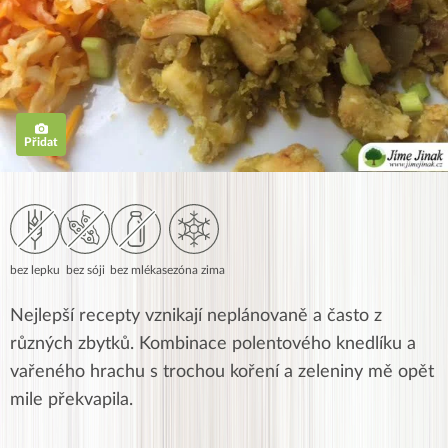
Přidat
bez lepku
bez sóji
bez mléka
sezóna zima
Nejlepší recepty vznikají neplánovaně a často z
různých zbytků. Kombinace polentového knedlíku a
vařeného hrachu s trochou koření a zeleniny mě opět
mile překvapila.