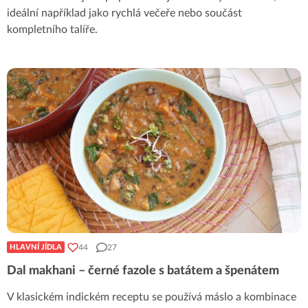
ideální například jako rychlá večeře nebo součást
kompletního talíře.
44
27
HLAVNÍ JÍDLA
Dal makhani – černé fazole s batátem a špenátem
V klasickém indickém receptu se používá máslo a kombinace