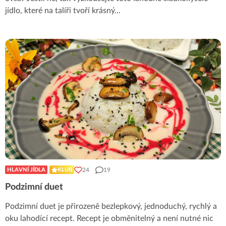
jídlo, které na talíři tvoří krásný
...
24
19
HLAVNÍ JÍDLA
KLUB
Podzimní duet
Podzimní duet je přirozeně bezlepkový, jednoduchý, rychlý a
oku lahodící recept. Recept je obměnitelný a není nutné nic