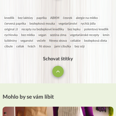
knedlík
bez laktózy
paprika
ABKM
česnek
alergie na mléko
červená paprika
bezlepková mouka
vegetariánství
rychlá jídla
original JJ
recepty na bezlepkové knedlíky
bez lepku
polentový knedlík
rychlovka
bez mléka
vegan
sezóna zima
vegetariánské recepty
kmín
luštěniny
veganství
večeře
fitness strava
celiakie
bezlepková dieta
cibule
celiak
hrách
fit strava
jarní cibulka
bez sóji
Schovat štítky
Mohlo by se vám líbit