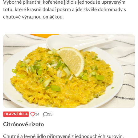
Výborné pikantní, kořeněné jídlo s jednoduše upraveným
tofu, které krásně doladí pokrm a jde skvěle dohromady s
chuťově výraznou omáčkou.
14
13
HLAVNÍ JÍDLA
Citrónové rizoto
Chutné a levné jídlo připravené z jednoduchých surovin,