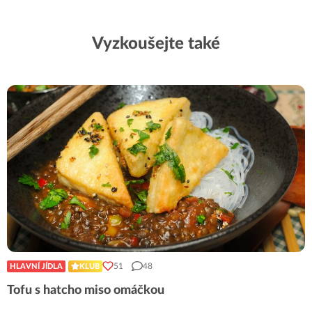
Vyzkoušejte také
51
48
HLAVNÍ JÍDLA
KLUB
Tofu s hatcho miso omáčkou