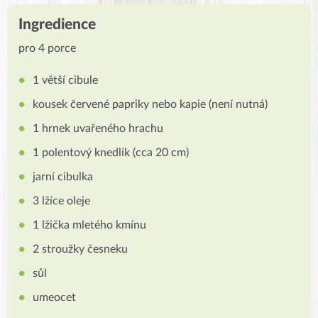
Ingredience
pro 4 porce
1 větší cibule
kousek červené papriky nebo kapie (není nutná)
1 hrnek uvařeného hrachu
1 polentový knedlík (cca 20 cm)
jarní cibulka
3 lžíce oleje
1 lžička mletého kmínu
2 stroužky česneku
sůl
umeocet