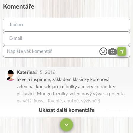
Komentáře
Kateřina
3. 5. 2016
Skvělá inspirace, základem klasicky kořenová
zelenina, kousek jarní cibulky a mletý koriandr s
pískavicí. Mungo fazolky, zeleninový vývar a polenta
na větší kusy… Rychlé, chutné, výživné :)
Ukázat další komentáře
Komentovat