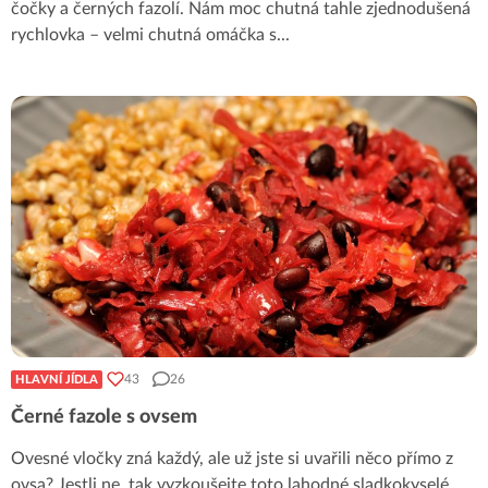
čočky a černých fazolí. Nám moc chutná tahle zjednodušená
rychlovka – velmi chutná omáčka s
...
43
26
HLAVNÍ JÍDLA
Černé fazole s ovsem
Ovesné vločky zná každý, ale už jste si uvařili něco přímo z
ovsa? Jestli ne, tak vyzkoušejte toto lahodné sladkokyselé