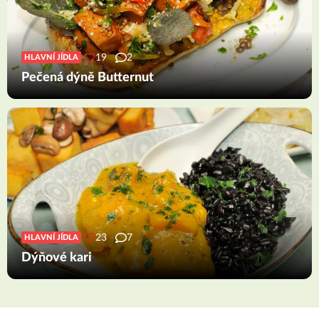
19
2
HLAVNÍ JÍDLA
Pečená dýně Butternut
23
7
HLAVNÍ JÍDLA
Dýňové kari