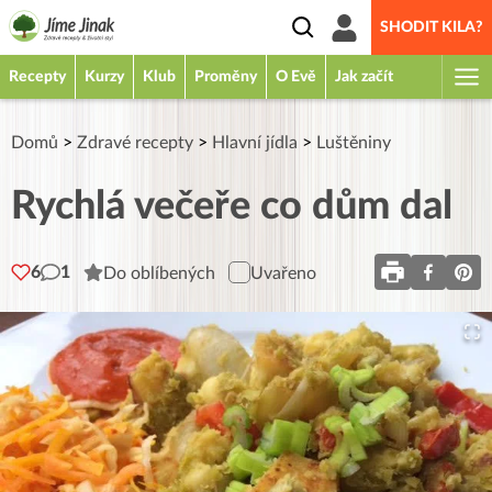
SHODIT KILA?
Recepty
Kurzy
Klub
Proměny
O Evě
Jak začít
Domů
>
Zdravé recepty
>
Hlavní jídla
>
Luštěniny
Rychlá večeře co dům dal
6
1
Do oblíbených
Uvařeno