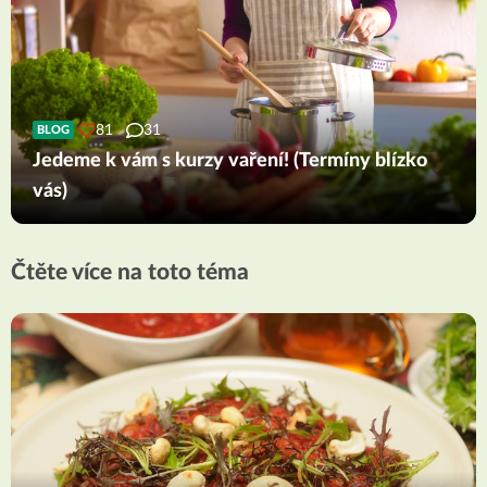
81
31
BLOG
Jedeme k vám s kurzy vaření! (Termíny blízko
vás)
Čtěte více na toto téma