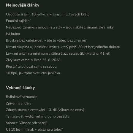
Nejnovější články
Ozdobte si talíř: 10 jedlých, krásných i zdravých květů
Emoční zajídání
Nebezpečí zelených smoothie a šťáv – jsou nabité živinami, ale i riziky
Lví brána
Broskve bez kadeřavosti – jde to vůbec bez chemie?
Krevní skupina a jídelníček: mýtus, který přežil 30 let bez jediného důkazu
Léky mi snížili na minimum a štítná žláza se zlepšila (Martina, 41 let)
Živý kurz vaření v Brně 25. 8. 2026
Přestaňte bojovat samy se sebou
10 tipů, jak zpracovat letní jablíčka
Vybrané články
Bylinková seznamka
Zpívání s anděly
Zdravá strava a cestování – 3. díl (výbava na cesty)
Ty naše děti vydrží velmi dlouho bez jídla
Vánoce, Vánoce přicházejí…
Už 10 let jím jinak – zůstanu u toho?