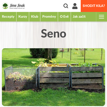
SHODIT KILA?
Recepty
Kurzy
Klub
Proměny
O Evě
Jak začít
Seno