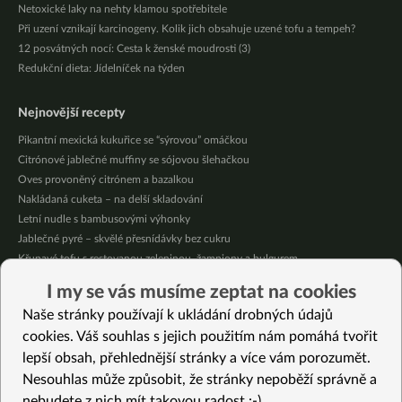
Netoxické laky na nehty klamou spotřebitele
Při uzení vznikají karcinogeny. Kolik jich obsahuje uzené tofu a tempeh?
12 posvátných nocí: Cesta k ženské moudrosti (3)
Redukční dieta: Jídelníček na týden
Nejnovější recepty
Pikantní mexická kukuřice se “sýrovou” omáčkou
Citrónové jablečné muffiny se sójovou šlehačkou
Oves provoněný citrónem a bazalkou
Nakládaná cuketa – na delší skladování
Letní nudle s bambusovými výhonky
Jablečné pyré – skvělé přesnídávky bez cukru
Křupavé tofu s restovanou zeleninou, žampiony a bulgurem
Nakládaná cuketa – kvašáky
I my se vás musíme zeptat na cookies
Mrkvovo-dýňová krémová polévka
Naše stránky používají k ukládání drobných údajů
Osvěžující kuskus
cookies. Váš souhlas s jejich použitím nám pomáhá tvořit
lepší obsah, přehlednější stránky a více vám porozumět.
Vybrané recepty
Nesouhlas může způsobit, že stránky nepoběží správně a
Tofu v županu (fotopostup)
nebudete z nich mít takovou radost :-)