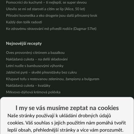
Pomocníci do kuchyně – ti nejlepší, se super slevou
Ulevilo se mi od starostí a cítím se líp (Alice, 50 let)
Přírodní kosmetika a eko drogerie jsou další přirozený krok
Každý den tolik radosti
Ke zdravému stravování mě přivedli rodiče (Dagmar 57let)
Nejnovější recepty
Oves provoněný citrónem a bazalkou
Nakládaná cuketa – na delší skladování
Letní nudle s bambusovými výhonky
Jablečné pyré – skvělé přesnídávky bez cukru
Křupavé tofu s restovanou zeleninou, žampiony a bulgurem
Nakládaná cuketa – kvašáky
Mrkvovo-dýňová krémová polévka
Osvěžující kuskus
Osvěžující čaj s citronovými bylinkami
I my se vás musíme zeptat na cookies
Nepečený jablečný dort s rybízem
Naše stránky používají k ukládání drobných údajů
cookies. Váš souhlas s jejich použitím nám pomáhá tvořit
Vybrané recepty
lepší obsah, přehlednější stránky a více vám porozumět.