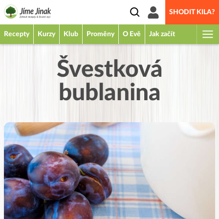
SHODIT KILA?
Recepty
Kurzy
Klub
Proměny
O Evě
Jak začít
Švestková
bublanina