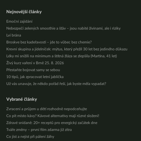
Nejnovější články
Emoční zajídání
Nebezpečí zelených smoothie a šťáv – jsou nabité živinami, ale i riziky
Lví brána
Broskve bez kadeřavosti – jde to vůbec bez chemie?
Krevní skupina a jídelníček: mýtus, který přežil 30 let bez jediného důkazu
Léky mi snížili na minimum a štítná žláza se zlepšila (Martina, 41 let)
Živý kurz vaření v Brně 25. 8. 2026
Přestaňte bojovat samy se sebou
10 tipů, jak zpracovat letní jablíčka
Už vás unavuje, že někdo pořád řeší, jak byste měla vypadat?
Vybrané články
Zvracení a průjem u dětí rozhodně nepodceňujte
Co pít místo kávy? Kávové alternativy mají různé složení!
Zdravé snídaně: 20+ receptů pro energický začátek dne
Tváře změny – první film zdarma již zítra
Co jíst a nejíst při pálení žáhy