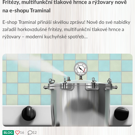
Fritézy, multifunkční tlakové hrnce a rýžovary nově
na e-shopu Traminal
E-shop Traminal přináší skvělou zprávu! Nově do své nabídky
zařadil horkovzdušné fritézy, multifunkční tlakové hrnce a
rýžovary – moderní kuchyňské spotřeb
...
16
12
BLOG