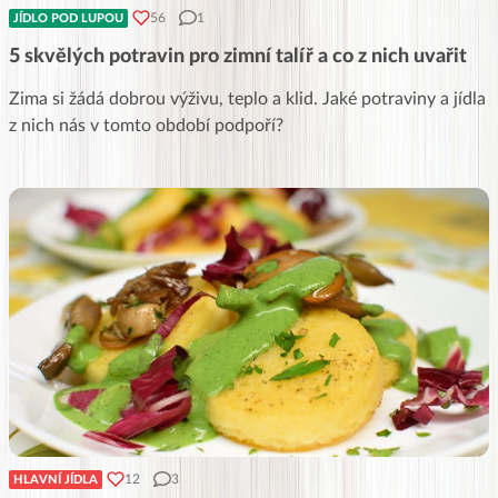
56
1
JÍDLO POD LUPOU
5 skvělých potravin pro zimní talíř a co z nich uvařit
Zima si žádá dobrou výživu, teplo a klid. Jaké potraviny a jídla
z nich nás v tomto období podpoří?
12
3
HLAVNÍ JÍDLA