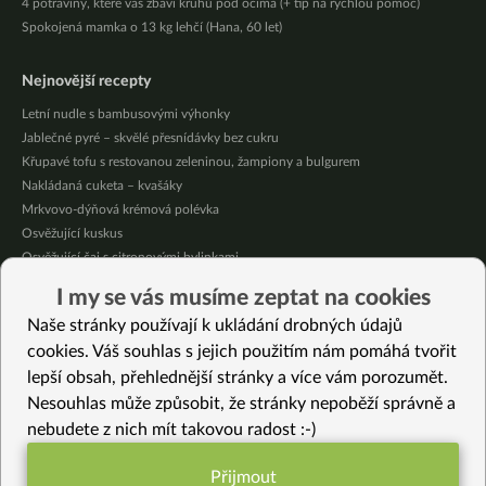
4 potraviny, které vás zbaví kruhů pod očima (+ tip na rychlou pomoc)
Spokojená mamka o 13 kg lehčí (Hana, 60 let)
Nejnovější recepty
Letní nudle s bambusovými výhonky
Jablečné pyré – skvělé přesnídávky bez cukru
Křupavé tofu s restovanou zeleninou, žampiony a bulgurem
Nakládaná cuketa – kvašáky
Mrkvovo-dýňová krémová polévka
Osvěžující kuskus
Osvěžující čaj s citronovými bylinkami
Nepečený jablečný dort s rybízem
I my se vás musíme zeptat na cookies
Čokoládové muffiny s mangovým krémem
Naše stránky používají k ukládání drobných údajů
Meruňky a jablka v citrónovém želé
cookies. Váš souhlas s jejich použitím nám pomáhá tvořit
lepší obsah, přehlednější stránky a více vám porozumět.
Vybrané recepty
Nesouhlas může způsobit, že stránky nepoběží správně a
Tofu s pórkem a aromatickým olejem
nebudete z nich mít takovou radost :-)
Seitanové steaky s marinádou
Tempehový crumble
Přijmout