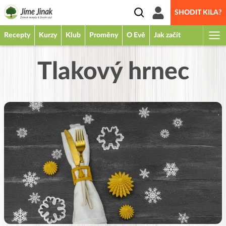
SHODIT KILA?
Recepty
Kurzy
Klub
Proměny
O Evě
Jak začít
Tlakový hrnec