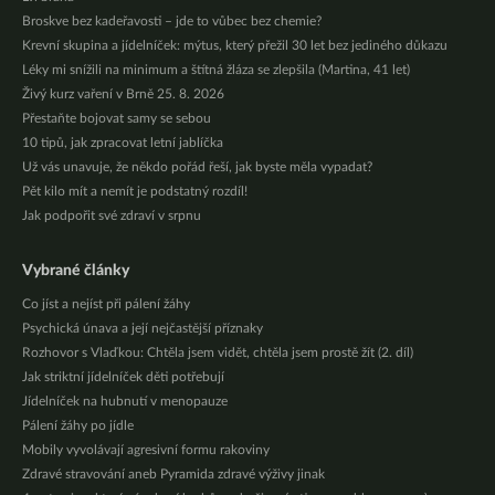
Broskve bez kadeřavosti – jde to vůbec bez chemie?
Krevní skupina a jídelníček: mýtus, který přežil 30 let bez jediného důkazu
Léky mi snížili na minimum a štítná žláza se zlepšila (Martina, 41 let)
Živý kurz vaření v Brně 25. 8. 2026
Přestaňte bojovat samy se sebou
10 tipů, jak zpracovat letní jablíčka
Už vás unavuje, že někdo pořád řeší, jak byste měla vypadat?
Pět kilo mít a nemít je podstatný rozdíl!
Jak podpořit své zdraví v srpnu
Vybrané články
Co jíst a nejíst při pálení žáhy
Psychická únava a její nejčastější příznaky
Rozhovor s Vlaďkou: Chtěla jsem vidět, chtěla jsem prostě žít (2. díl)
Jak striktní jídelníček děti potřebují
Jídelníček na hubnutí v menopauze
Pálení žáhy po jídle
Mobily vyvolávají agresivní formu rakoviny
Zdravé stravování aneb Pyramida zdravé výživy jinak